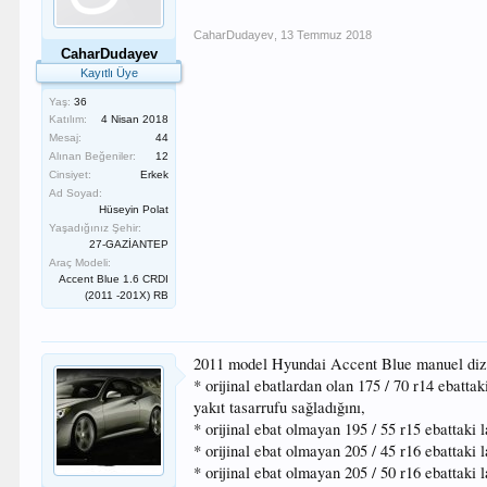
CaharDudayev
,
13 Temmuz 2018
CaharDudayev
Kayıtlı Üye
Yaş:
36
Katılım:
4 Nisan 2018
Mesaj:
44
Alınan Beğeniler:
12
Cinsiyet:
Erkek
Ad Soyad:
Hüseyin Polat
Yaşadığınız Şehir:
27-GAZİANTEP
Araç Modeli:
Accent Blue 1.6 CRDI
(2011 -201X) RB
2011 model Hyundai Accent Blue manuel diz
* orijinal ebatlardan olan 175 / 70 r14 ebatta
yakıt tasarrufu sağladığını,
* orijinal ebat olmayan 195 / 55 r15 ebattaki 
* orijinal ebat olmayan 205 / 45 r16 ebattaki
* orijinal ebat olmayan 205 / 50 r16 ebattaki