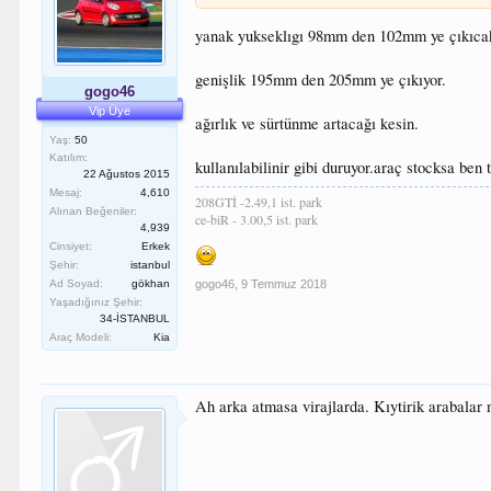
yanak yukseklıgı 98mm den 102mm ye çıkıca
genişlik 195mm den 205mm ye çıkıyor.
gogo46
Vip Üye
ağırlık ve sürtünme artacağı kesin.
Yaş:
50
Katılım:
kullanılabilinir gibi duruyor.araç stocksa be
22 Ağustos 2015
Mesaj:
4,610
208GTİ -2.49,1 ist. park
Alınan Beğeniler:
ce-biR - 3.00,5 ist. park
4,939
Cinsiyet:
Erkek
Şehir:
istanbul
gogo46
,
9 Temmuz 2018
Ad Soyad:
gökhan
Yaşadığınız Şehir:
34-İSTANBUL
Araç Modeli:
Kia
Ah arka atmasa virajlarda. Kıytirik arabalar n