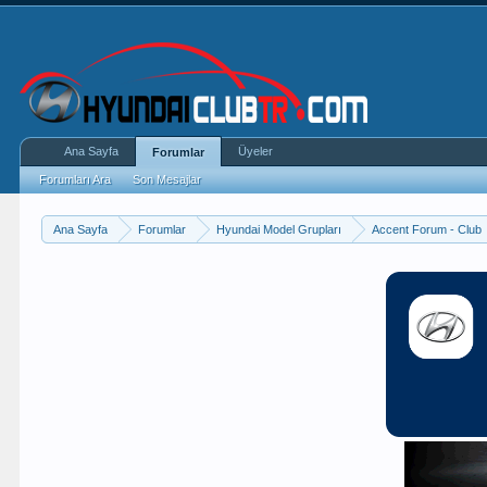
Ana Sayfa
Üyeler
Forumlar
Forumları Ara
Son Mesajlar
Ana Sayfa
Forumlar
Hyundai Model Grupları
Accent Forum - Club