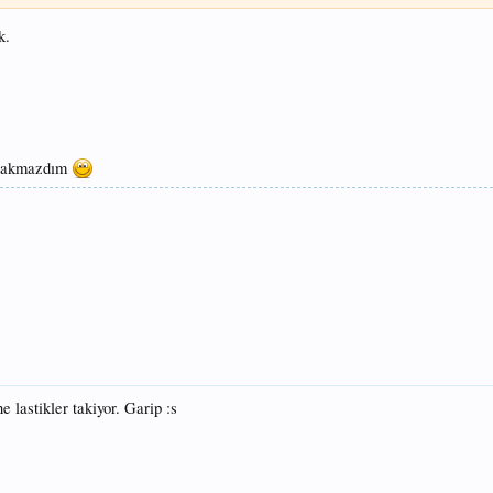
k.
n takmazdım
e lastikler takiyor. Garip :s