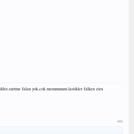
ndiler.surtme falan yok.cok memnunum.lastikler falken ziex
#86