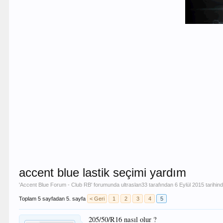
accent blue lastik seçimi yardım
'
Accent Blue Forum - Club RB
' forumunda
ultraslan33
tarafından
6 Eylül 2015
tarihin
Toplam 5 sayfadan 5. sayfa
< Geri
1
2
3
4
5
205/50/R16 nasıl olur ?