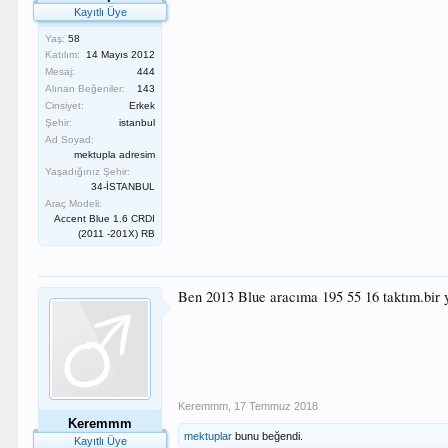
Kayıtlı Üye
Yaş:
58
Katılım:
14 Mayıs 2012
Mesaj:
444
Alınan Beğeniler:
143
Cinsiyet:
Erkek
Şehir:
istanbul
Ad Soyad:
mektupla adresim
Yaşadığınız Şehir:
34-İSTANBUL
Araç Modeli:
Accent Blue 1.6 CRDI
(2011 -201X) RB
Ben 2013 Blue aracıma 195 55 16 taktım.bir y
Keremmm
,
17 Temmuz 2018
Keremmm
mektuplar
bunu beğendi.
Kayıtlı Üye