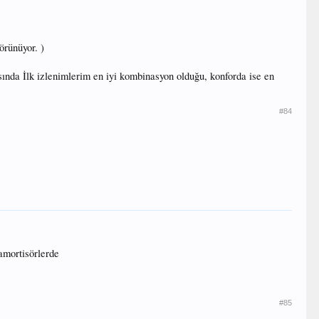
örünüyor. )
nda İlk izlenimlerim en iyi kombinasyon olduğu, konforda ise en
#84
amortisörlerde
#85