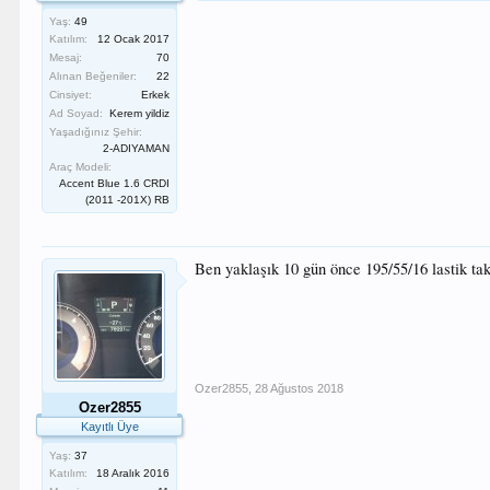
Yaş:
49
Katılım:
12 Ocak 2017
Mesaj:
70
Alınan Beğeniler:
22
Cinsiyet:
Erkek
Ad Soyad:
Kerem yildiz
Yaşadığınız Şehir:
2-ADIYAMAN
Araç Modeli:
Accent Blue 1.6 CRDI
(2011 -201X) RB
Ben yaklaşık 10 gün önce 195/55/16 lastik ta
Ozer2855
,
28 Ağustos 2018
Ozer2855
Kayıtlı Üye
Yaş:
37
Katılım:
18 Aralık 2016