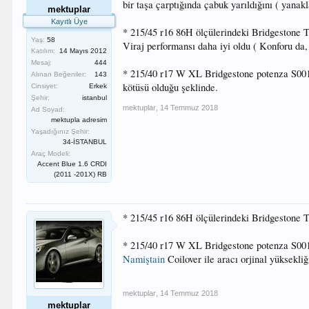
bir taşa çarptığında çabuk yarıldığını ( yanak
mektuplar
Kayıtlı Üye
* 215/45 r16 86H ölçülerindeki Bridgestone 
Yaş:
58
Viraj performansı daha iyi oldu ( Konforu da
Katılım:
14 Mayıs 2012
Mesaj:
444
* 215/40 r17 W XL Bridgestone potenza S001 
Alınan Beğeniler:
143
kötüsü olduğu şeklinde.
Cinsiyet:
Erkek
Şehir:
istanbul
mektuplar
,
14 Temmuz 2018
Ad Soyad:
mektupla adresim
Yaşadığınız Şehir:
34-İSTANBUL
Araç Modeli:
Accent Blue 1.6 CRDI
(2011 -201X) RB
* 215/45 r16 86H ölçülerindeki Bridgestone
* 215/40 r17 W XL Bridgestone potenza S001 
Namiştain
Coilover ile aracı orjinal yüksekl
mektuplar
,
14 Temmuz 2018
mektuplar