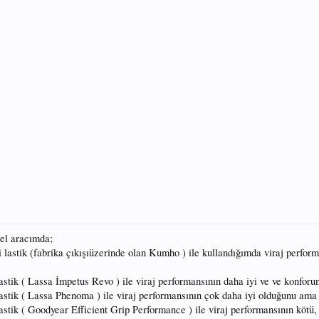
el aracımda;
ki lastik (fabrika çıkışıüzerinde olan Kumho ) ile kullandığımda viraj perfor
lastik ( Lassa İmpetus Revo ) ile viraj performansının daha iyi ve ve konforu
 lastik ( Lassa Phenoma ) ile viraj performansının çok daha iyi olduğunu am
 lastik ( Goodyear Efficient Grip Performance ) ile viraj performansının köt