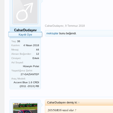
CaharDudayev
,
9 Temmuz 2018
CaharDudayev
mektuplar
bunu beğendi.
Kayıtlı Üye
Yaş:
36
Katılım:
4 Nisan 2018
Mesaj:
44
Alınan Beğeniler:
12
Cinsiyet:
Erkek
Ad Soyad:
Hüseyin Polat
Yaşadığınız Şehir:
27-GAZİANTEP
Araç Modeli:
Accent Blue 1.6 CRDI
(2011 -201X) RB
CaharDudayev demiş ki:
↑
205/50/R16 nasıl olur ?