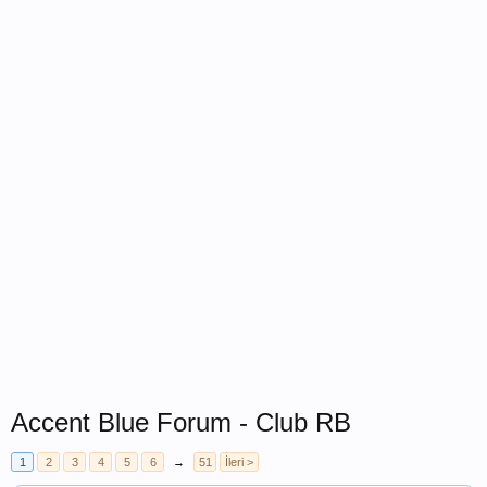
Accent Blue Forum - Club RB
1
2
3
4
5
6
→
51
İleri >