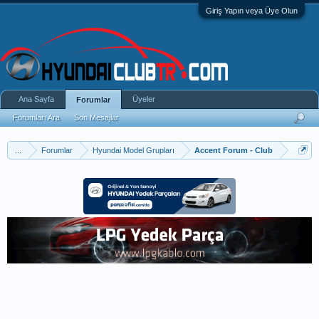
Giriş Yapın veya Üye Olun
Ana Sayfa
Üyeler
Forumlar
Forumları Ara
Son Mesajlar
...
Forumlar
Hyundai Model Grupları
Accent Forum - Club