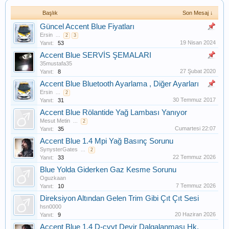
Başlık
Son Mesaj ↓
Güncel Accent Blue Fiyatları
Ersin
...
2
3
19 Nisan 2024
Yanıt:
53
Accent Blue SERVİS ŞEMALARI
35mustafa35
27 Şubat 2020
Yanıt:
8
Accent Blue Bluetooth Ayarlama , Diğer Ayarları
Ersin
...
2
30 Temmuz 2017
Yanıt:
31
Accent Blue Rölantide Yağ Lambası Yanıyor
Mesut Metin
...
2
Cumartesi 22:07
Yanıt:
35
Accent Blue 1.4 Mpi Yağ Basınç Sorunu
SynysterGates
...
2
22 Temmuz 2026
Yanıt:
33
Blue Yolda Giderken Gaz Kesme Sorunu
Oguzkaan
7 Temmuz 2026
Yanıt:
10
Direksiyon Altından Gelen Trim Gibi Çıt Çıt Sesi
hsn0000
20 Haziran 2026
Yanıt:
9
Accent Blue 1.4 D-cvvt Devir Dalgalanması Hk.