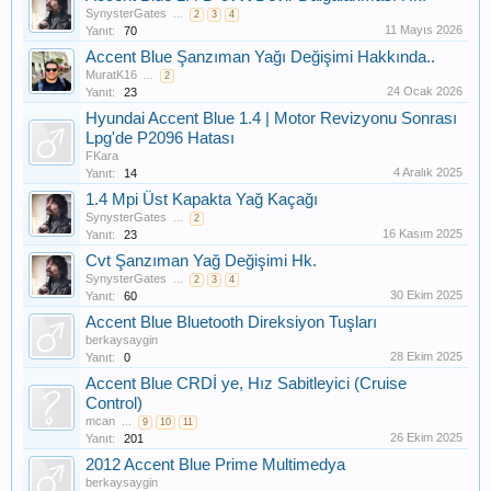
SynysterGates
...
2
3
4
11 Mayıs 2026
Yanıt:
70
Accent Blue Şanzıman Yağı Değişimi Hakkında..
MuratK16
...
2
24 Ocak 2026
Yanıt:
23
Hyundai Accent Blue 1.4 | Motor Revizyonu Sonrası
Lpg'de P2096 Hatası
FKara
4 Aralık 2025
Yanıt:
14
1.4 Mpi Üst Kapakta Yağ Kaçağı
SynysterGates
...
2
16 Kasım 2025
Yanıt:
23
Cvt Şanzıman Yağ Değişimi Hk.
SynysterGates
...
2
3
4
30 Ekim 2025
Yanıt:
60
Accent Blue Bluetooth Direksiyon Tuşları
berkaysaygin
28 Ekim 2025
Yanıt:
0
Accent Blue CRDİ ye, Hız Sabitleyici (Cruise
Control)
mcan
...
9
10
11
26 Ekim 2025
Yanıt:
201
2012 Accent Blue Prime Multimedya
berkaysaygin