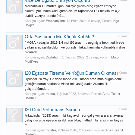
Vize De Egzoz Emisyon Ölçümü
Merhabalar Cumartesi günü vizeye girdim araç egzoz emisyon
ölçümü yüzünden kaldı çıkan ölçüm raporunda CO maximum 0,2
olabilir yazıyor bende 0,91...
Konuyu açan:
EmircanCmn
,
14 Ekim 2024
, 5 cevap, Forum:
Ege
Bölgesi
Orta Susturucu Mu Küçük Kat Mı ?
Konu
[IMG] Arkadaşlar 2015 1.4 mpi i20 aracım , geçmişte hep modifiyeye
yatkın arac sahibi oldum ve ugrastim fakat hanimda kullanabilsin diye
otomatik...
Konuyu açan:
Digitallium
,
1 Haziran 2022
, 2 cevap, Forum:
Motor
Modifiyesi
I20 Egzosta Titreme Ve Yoğun Duman Çıkması
Konu
Hyundai i20 troy 1.2 dohc mode 2012 model aracımda bugün denk
geldiğim sorun hakkında video linki aşağıdadır. Aracımı ilk
çalıştırdığımda...
Konuyu açan:
mumu
,
1 Şubat 2022
, 6 cevap, Forum:
Arıza Tespit
Bölümü
I20 Crdi Performans Sorunu
Konu
Arkadaşlar (2013) aracım birkaç aydır zor çalışıyor ara ara. ayrıca
çekiş gücü de epeyce azaldı son bikaç haftadır. bir ara gri mi beyaz
mı...
Konuyu açan:
mostra
,
2 Nisan 2018
, 20 cevap, Forum:
Arıza Tespit
Bölümü