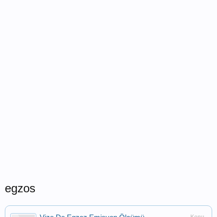
egzos
Konu