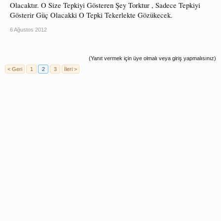
Olacaktır. O Size Tepkiyi Gösteren Şey Torktur , Sadece Tepkiyi
Gösterir Güç Olacakki O Tepki Tekerlekte Gözükecek.
6 Ağustos 2012
(Yanıt vermek için üye olmalı veya giriş yapmalısınız)
< Geri
1
2
3
İleri >