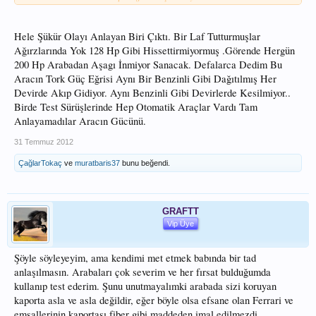
yüzünden bu hızı çok hissetmiyorsunuz araç hırçın bir performanstan çok, güçlü
bir konfora yöneltilmiş hiç farkında bile olmadan bir bakmışsınız ki hızınız 160
km/h lere ulaşmış. Bu araçtan eğer ciddi bir güç istiyorsanız sizi remapping
Hele Şükür Olayı Anlayan Biri Çıktı. Bir Laf Tutturmuşlar
yapan ünlü işinin ustası kişilere yönlendirebilirim çok verimli bir motor
yapmışlar hiç bir modifikasyona gidilmeden araç 180 Hp 350-400 Nm tork u
Ağırzlarında Yok 128 Hp Gibi Hissettirmiyormuş .Görende Hergün
sağlıklı bir şekilde sakin kullanımda yakıtınızı arttırmadan(hatta mantıklı
200 Hp Arabadan Aşagı İnmiyor Sanacak. Defalarca Dedim Bu
kullanımda 1lt civarlarında tasarrufla) verebiliyor ki bence bu verilerle birlikte
Aracın Tork Güç Eğrisi Aynı Bir Benzinli Gibi Dağıtılmış Her
iyi bir pilotajla 0-100 km/h hızlanması 10.9 sn den 8-8,5sn civarlarına
Devirde Akıp Gidiyor. Aynı Benzinli Gibi Devirlerde Kesilmiyor..
düşeceğine inanıyorum.. Umarım yardımcı olabilmişimdir...
Birde Test Sürüşlerinde Hep Otomatik Araçlar Vardı Tam
Anlayamadılar Aracın Gücünü.
31 Temmuz 2012
ÇağlarTokaç
ve
muratbaris37
bunu beğendi.
GRAFTT
Vip Üye
Şöyle söyleyeyim, ama kendimi met etmek babında bir tad
anlaşılmasın. Arabaları çok severim ve her fırsat bulduğumda
kullanıp test ederim. Şunu unutmayalımki arabada sizi koruyan
kaporta asla ve asla değildir, eğer böyle olsa efsane olan Ferrari ve
emsallerinin kaportası fiber gibi maddeden imal edilmezdi.