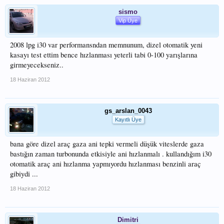
sismo
Vip Üye
2008 lpg i30 var performansndan memnunum, dizel otomatik yeni
kasayı test ettim bence hızlanması yeterli tabi 0-100 yarışlarına
girmeyecekseniz..
18 Haziran 2012
gs_arslan_0043
Kayıtlı Üye
bana göre dizel araç gaza ani tepki vermeli düşük viteslerde gaza
bastığın zaman turbonunda etkisiyle ani hızlanmalı . kullandığım i30
otomatik araç ani hızlanma yapmıyordu hızlanması benzinli araç
gibiydi ...
18 Haziran 2012
Dimitri