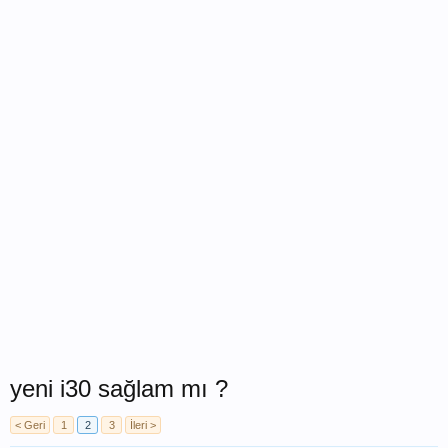
yeni i30 sağlam mı ?
< Geri
1
2
3
İleri >