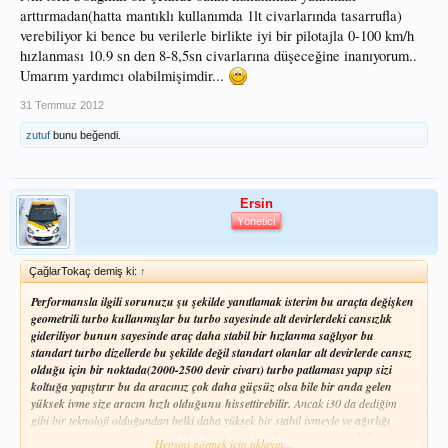
arttırmadan(hatta mantıklı kullanımda 1lt civarlarında tasarrufla)
verebiliyor ki bence bu verilerle birlikte iyi bir pilotajla 0-100 km/h
hızlanması 10.9 sn den 8-8,5sn civarlarına düşeceğine inanıyorum..
Umarım yardımcı olabilmişimdir...
31 Temmuz 2012
zutuf
bunu beğendi.
Ersin
Yönetici
ÇağlarTokaç demiş ki:
↑
Performansla ilgili sorunuzu şu şekilde yanıtlamak isterim bu araçta değişken
geometrili turbo kullanmışlar bu turbo sayesinde alt devirlerdeki cansızlık
gideriliyor bunun sayesinde araç daha stabil bir hızlanma sağlıyor bu
standart turbo dizellerde bu şekilde değil standart olanlar alt devirlerde cansız
olduğu için bir noktada(2000-2500 devir civarı) turbo patlaması yapıp sizi
koltuğa yapıştırır bu da aracınız çok daha güçsüz olsa bile bir anda gelen
yüksek ivme size aracın hızlı olduğunu hissettirebilir.
Ancak i30 da dediğim
gibi bir teknoloji olduğundan belki daha yüksek bir stabil ivmeyle ve ağırlığı
süspansiyonları ve camının yatıklığı hatta ön konsolun uzunluğunun bile
Hepsini görmek için tıklayın...