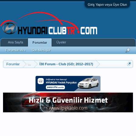
Giriş Yapın veya Üye Olun
Ana Sayfa
Üyeler
Forumlar
Forumları Ara
Son Mesajlar
Forumlar
...
İ30 Forum - Club (GD; 2012–2017)