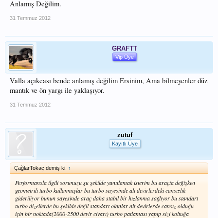
Anlamış Değilim.
31 Temmuz 2012
GRAFTT
Vip Üye
Valla açıkcası bende anlamış değilim Ersinim, Ama bilmeyenler düz
mantık ve ön yargı ile yaklaşıyor.
31 Temmuz 2012
zutuf
Kayıtlı Üye
ÇağlarTokaç demiş ki:
↑
Performansla ilgili sorunuzu şu şekilde yanıtlamak isterim bu araçta değişken
geometrili turbo kullanmışlar bu turbo sayesinde alt devirlerdeki cansızlık
gideriliyor bunun sayesinde araç daha stabil bir hızlanma sağlıyor bu standart
turbo dizellerde bu şekilde değil standart olanlar alt devirlerde cansız olduğu
için bir noktada(2000-2500 devir civarı) turbo patlaması yapıp sizi koltuğa