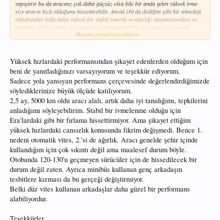
yapıştırır bu da aracınız çok daha güçsüz olsa bile bir anda gelen yüksek ivme
size aracın hızlı olduğunu hissettirebilir. Ancak i30 da dediğim gibi bir teknoloji
olduğundan belki daha yüksek bir stabil ivmeyle ve ağırlığı süspansiyonları ve
camının yatıklığı hatta ön konsolun uzunluğunun bile yüzünden bu hızı çok
Hepsini görmek için tıklayın...
hissetmiyorsunuz araç hırçın bir performanstan çok, güçlü bir konfora
yöneltilmiş hiç farkında bile olmadan bir bakmışsınız ki hızınız 160 km/h lere
ulaşmış. Bu araçtan eğer ciddi bir güç istiyorsanız sizi remapping yapan ünlü
işinin ustası kişilere yönlendirebilirim çok verimli bir motor yapmışlar hiç bir
Yüksek hızlardaki performansından şikayet edenlerden olduğum için
modifikasyona gidilmeden araç 180 Hp 350-400 Nm tork u sağlıklı bir şekilde
beni de yanıtladığınızı varsayıyorum ve teşekkür ediyorum.
sakin kullanımda yakıtınızı arttırmadan(hatta mantıklı kullanımda 1lt
Sadece yola yansıyan performans çerçevesinde değerlendirdiğimizde
civarlarında tasarrufla) verebiliyor ki bence bu verilerle birlikte iyi bir pilotajla
0-100 km/h hızlanması 10.9 sn den 8-8,5sn civarlarına düşeceğine inanıyorum..
söylediklerinize büyük ölçüde katılıyorum.
Umarım yardımcı olabilmişimdir...
2,5 ay, 5000 km oldu aracı alalı, artık daha iyi tanıdığımı, tepkilerini
anladığımı söyleyebilirim. Stabil bir ivmelenme olduğu için
Era'lardaki gibi bir fırlama hissettirmiyor. Ama şikayet ettiğim
yüksek hızlardaki cansızlık konusunda fikrim değişmedi. Bence 1.
nedeni otomatik vites, 2.'si de ağırlık. Aracı genelde şehir içinde
kullandığım için çok sıkıntı değil ama maalesef durum böyle.
Otobanda 120-130'u geçmeyen sürücüler için de hissedilecek bir
durum değil zaten. Ayrıca minibüs kullanan genç arkadaşın
tesbitlere kızması da bu gerçeği değiştirmiyor.
Belki düz vites kullanan arkadaşlar daha güzel bir performans
alabiliyordur.
Teşekkürler