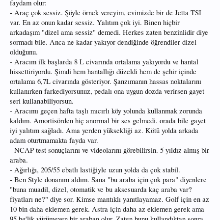
faydam olur:
- Araç çok sessiz. Şöyle örnek vereyim, evimizde bir de Jetta TSI
var. En az onun kadar sessiz. Yalıtım çok iyi. Binen hiçbir
arkadaşım "dizel ama sessiz" demedi. Herkes zaten benzinlidir diye
sormadı bile. Anca ne kadar yakıyor dendiğinde öğrendiler dizel
olduğunu.
- Aracım ilk başlarda 8 L civarında ortalama yakıyordu ve hantal
hissettiriyordu. Şimdi hem hantallığı düzeldi hem de şehir içinde
ortalama 6,7L civarında gösteriyor. Şanzımanın hassas noktalarını
kullanırken farkediyorsunuz, pedalı ona uygun dozda verirsen gayet
seri kullanabiliyorsun.
- Aracımı geçen hafta taşlı mıcırlı köy yolunda kullanmak zorunda
kaldım. Amortisörden hiç anormal bir ses gelmedi. orada bile gayet
iyi yalıtım sağladı. Ama yerden yüksekliği az. Kötü yolda arkada
adam oturtmamakta fayda var.
- NCAP test sonuçlarını ve videolarını görebilirsin. 5 yıldız almış bir
araba.
- Ağırlığı, 205/55 ebatlı lastiğiyle uzun yolda da çok stabil.
- Ben Style donanım aldım. Sana "bu araba için çok para" diyenlere
"buna muadil, dizel, otomatik ve bu aksesuarda kaç araba var?
fiyatları ne?" diye sor. Kimse mantıklı yanıtlayamaz. Golf için en az
10 bin daha eklemen gerek. Astra için daha az eklemen gerek ama
95 bg'lik yürümeyen bir araban olur. Zaten bunu kullandıktan sonra