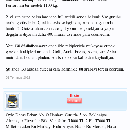
Ferrari'nin bir modeli 1100 kg.
2. el sitelerine bakın kaç tane full yetkili servis bakımlı Vw gurubu
araba görürsünüz. Çünkü servis ve işçilik aşırı pahalı. Şu anda
benim 2. Getz arabam. Servise gidiyorum ne gerekiyorsa yapın
değiştirin diyorum daha 400 liranın üzerinde para ödemedim.
Yeni i30 düşünüyorsanız öncelikle rakipleriyle mukayese etmek
gerekir. Rakipleri arasında Golf, Auris, Focus, Astra, var. Astra
motordan, Focus tipinden, Auris motor ve kaliteden kaybediyor.
Şu anda i30 alacak bütçem olsa kesinlikle bu arabayı tercih ederdim.
31 Temmuz 2012
Ersin
Yönetici
Öyle Deme Erkan Abi O İlanlara Gururla 5 Ay Beklenipte
Alınmıştır Yazanlar Bile Var. Sıfırı 55000 TL 2.Eli 57000 TL.
Milletimizden Bu Markayı Hala Alıyor. Nedir Bu Merak , Hava