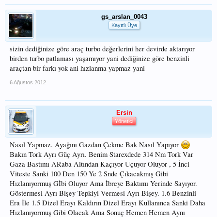
gs_arslan_0043
Kayıtlı Üye
sizin dediğinize göre araç turbo değerlerini her devirde aktarıyor
birden turbo patlaması yaşamıyor yani dediğinize göre benzinli
araçtan bir farkı yok ani hızlanma yapmaz yani
6 Ağustos 2012
Ersin
Yönetici
Nasıl Yapmaz. Ayağını Gazdan Çekme Bak Nasıl Yapıyor
Bakın Tork Ayrı Güç Ayrı. Benim Starexdede 314 Nm Tork Var
Gaza Bastımı ARaba Altından Kaçıyor Uçuyor Oluyor , 5 İnci
Viteste Sanki 100 Den 150 Ye 2 Snde Çıkacakmış Gibi
Hızlanıyormuş Gİbi Oluyor Ama İbreye Baktımı Yerinde Sayıyor.
Göstermesi Ayrı Bişey Tepkiyi Vermesi Ayrı Bişey. 1.6 Benzinli
Era İle 1.5 Dizel Erayı Kaldırın Dizel Erayı Kullanınca Sanki Daha
Hızlanıyormuş Gibi Olacak Ama Sonuç Hemen Hemen Aynı