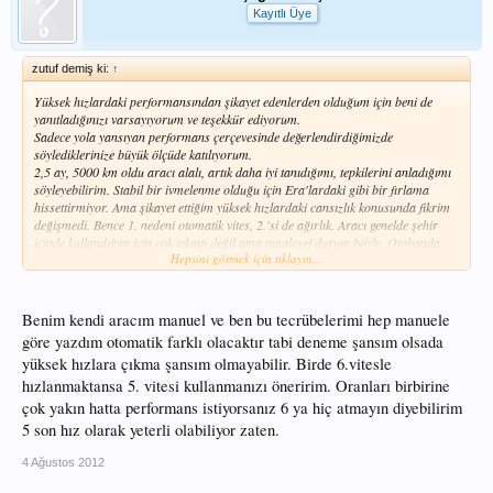
Kayıtlı Üye
zutuf demiş ki:
↑
Yüksek hızlardaki performansından şikayet edenlerden olduğum için beni de
yanıtladığınızı varsayıyorum ve teşekkür ediyorum.
Sadece yola yansıyan performans çerçevesinde değerlendirdiğimizde
söylediklerinize büyük ölçüde katılıyorum.
2,5 ay, 5000 km oldu aracı alalı, artık daha iyi tanıdığımı, tepkilerini anladığımı
söyleyebilirim. Stabil bir ivmelenme olduğu için Era'lardaki gibi bir fırlama
hissettirmiyor. Ama şikayet ettiğim yüksek hızlardaki cansızlık konusunda fikrim
değişmedi. Bence 1. nedeni otomatik vites, 2.'si de ağırlık. Aracı genelde şehir
içinde kullandığım için çok sıkıntı değil ama maalesef durum böyle. Otobanda
Hepsini görmek için tıklayın...
120-130'u geçmeyen sürücüler için de hissedilecek bir durum değil zaten. Ayrıca
minibüs kullanan genç arkadaşın tesbitlere kızması da bu gerçeği değiştirmiyor.
Belki düz vites kullanan arkadaşlar daha güzel bir performans alabiliyordur.
Benim kendi aracım manuel ve ben bu tecrübelerimi hep manuele
Teşekkürler
göre yazdım otomatik farklı olacaktır tabi deneme şansım olsada
yüksek hızlara çıkma şansım olmayabilir. Birde 6.vitesle
hızlanmaktansa 5. vitesi kullanmanızı öneririm. Oranları birbirine
çok yakın hatta performans istiyorsanız 6 ya hiç atmayın diyebilirim
5 son hız olarak yeterli olabiliyor zaten.
4 Ağustos 2012