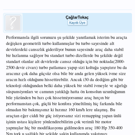
ÇağlarTokaç
Kayıtlı Üye
Performansla ilgili sorunuzu şu şekilde yanıtlamak isterim bu araçta
değişken geometrili turbo kullanmışlar bu turbo sayesinde alt
devirlerdeki cansızlık gideriliyor bunun sayesinde araç daha stabil
bir hızlanma sağlıyor bu standart turbo dizellerde bu şekilde değil
standart olanlar alt devirlerde cansız olduğu için bir noktada(2000-
2500 devir civarı) turbo patlaması yapıp sizi koltuğa yapıştırır bu da
aracınız çok daha güçsüz olsa bile bir anda gelen yüksek ivme size
aracın hızlı olduğunu hissettirebilir. Ancak i30 da dediğim gibi bir
teknoloji olduğundan belki daha yüksek bir stabil ivmeyle ve ağırlığı
süspansiyonları ve camının yatıklığı hatta ön konsolun uzunluğunun
bile yüzünden bu hızı çok hissetmiyorsunuz araç hırçın bir
performanstan çok, güçlü bir konfora yöneltilmiş hiç farkında bile
olmadan bir bakmışsınız ki hızınız 160 km/h lere ulaşmış. Bu
araçtan eğer ciddi bir güç istiyorsanız sizi remapping yapan ünlü
işinin ustası kişilere yönlendirebilirim çok verimli bir motor
yapmışlar hiç bir modifikasyona gidilmeden araç 180 Hp 350-400
Nm tork u sağlıklı bir şekilde sakin kullanımda yakıtınızı