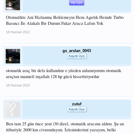
Vip Üye
Otomatikte Ani Hızlanma Beklemeyin Hem Agırlık Hemde Turbo
Basıncı İle Alakalı Bir Durum Fakat Araca Lafım Yok
18 Haziran 2012
gs_arslan_0043
Kayıtlı Üye
otomatik araç bir defa kullandım o yüzden anlamıyorum otomatik
araçtan manueli inşallah 128 hp gücü hissettiriyordur
18 Haziran 2012
zutuf
Kayıtlı Üye
Ben tam 25 gün önce yeni i30 dizel, otomatik aracımı aldım. Şu an
itibariyle 2600 km civarındayım. İzlenimlerimi yazayım, belki