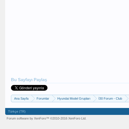
Bu Sayfayı Paylaş
Ana Sayfa
Forumlar
Hyundai Model Grupları
İ30 Forum - Club
Türkçe (TR)
Forum software by XenForo™
©2010-2016 XenForo Ltd.