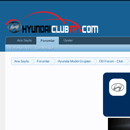
Ana Sayfa
Üyeler
Forumlar
Forumları Ara
Son Mesajlar
Ana Sayfa
Forumlar
Hyundai Model Grupları
İ30 Forum - Club