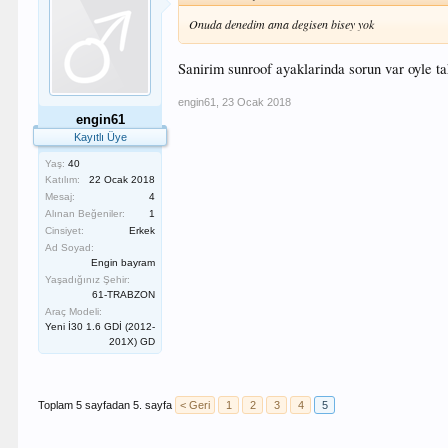
Onuda denedim ama degisen bisey yok
Sanirim sunroof ayaklarinda sorun var oyle 
engin61
,
23 Ocak 2018
engin61
Kayıtlı Üye
Yaş:
40
Katılım:
22 Ocak 2018
Mesaj:
4
Alınan Beğeniler:
1
Cinsiyet:
Erkek
Ad Soyad:
Engin bayram
Yaşadığınız Şehir:
61-TRABZON
Araç Modeli:
Yeni İ30 1.6 GDİ (2012-
201X) GD
Toplam 5 sayfadan 5. sayfa
< Geri
1
2
3
4
5