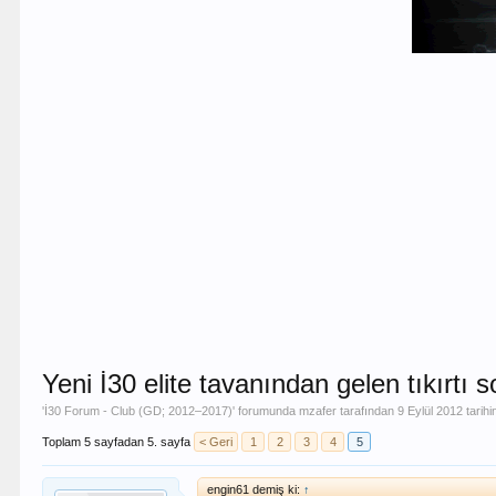
Yeni İ30 elite tavanından gelen tıkırtı 
'
İ30 Forum - Club (GD; 2012–2017)
' forumunda
mzafer
tarafından
9 Eylül 2012
tarihi
Toplam 5 sayfadan 5. sayfa
< Geri
1
2
3
4
5
engin61 demiş ki:
↑