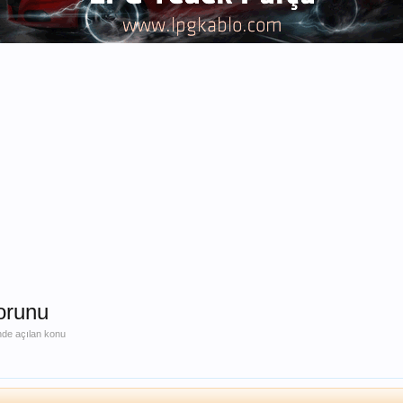
sorunu
nde açılan konu