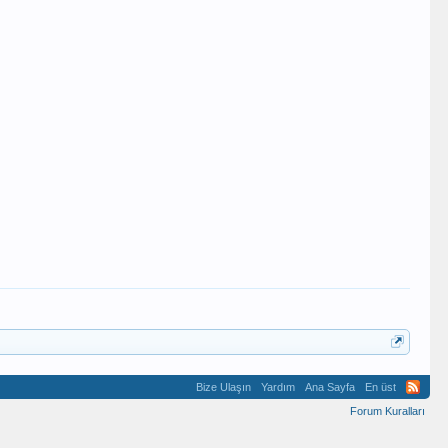
Bize Ulaşın
Yardım
Ana Sayfa
En üst
Forum Kuralları