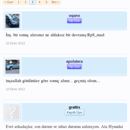
< Geri
1
2
3
4
5
İleri >
oqano
Vip Üye
İnş. bir sonuç alırsınız ne ahlaksız bir davranış:RpS_mad:
10 Ekim 2012
apolatera
Vip Üye
inşaallah gönlünüze göre sonuç alınır... geçmiş olsun...
10 Ekim 2012
grattis
Kayıtlı Üye
Evet arkadaşlar, son durum ve nihai durumu anlatayım. Ata Hyundai