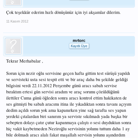
Çok teşekkür ederim hızlı dönüşünüz için iyi akşamlar dilerim.
11 Kasım 2012
mrtorc
Kayıtlı Üye
Tekrar Merhabalar ,
Sorun için nezir oğlu servisine geçen hafta gittim test sürüşü yapıldı
ve servisteki usta sesi tespit etti ve bir araç daha bu şekilde geldiği
bilgisini verdi 22.11.2012 Perşembe günü aracı sabah servise
bıraktım ertesi gün servisi aradım ve araç sorunu çözüldüğünü
ilettiler Cuma günü öğleden sonra aracı kontrol ettim hakikaten de
ses gitmişti bu sabah aracımı itina ile yıkadıktan sonra tavanı açıyım
dedim açıldı sorun yok ama kapanırken yine sağ tarafta ses yapan
yerdeki çıtalardan biri sanırım ya serviste sıkılmadı yada başka bir
sebepten dolayı çatır çutur kapanmaya çalıştı o sesi duyduktan sonra
hiç vakit kaybetmeden Neziroğlu servisinin yolunu tuttum daha 1 ay
bile dolmadı aracı alalı fakat maşallah servisin yolunu aşındırdım