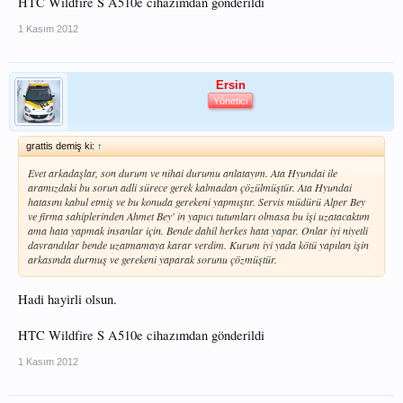
HTC Wildfire S A510e cihazımdan gönderildi
1 Kasım 2012
Ersin
Yönetici
grattis demiş ki:
↑
Evet arkadaşlar, son durum ve nihai durumu anlatayım. Ata Hyundai ile
aramızdaki bu sorun adli sürece gerek kalmadan çözülmüştür. Ata Hyundai
hatasını kabul etmiş ve bu konuda gerekeni yapmıştır. Servis müdürü Alper Bey
ve firma sahiplerinden Ahmet Bey' in yapıcı tutumları olmasa bu işi uzatacaktım
ama hata yapmak insanlar için. Bende dahil herkes hata yapar. Onlar iyi niyetli
davrandılar bende uzatmamaya karar verdim. Kurum iyi yada kötü yapılan işin
arkasında durmuş ve gerekeni yaparak sorunu çözmüştür.
Hadi hayirli olsun.
HTC Wildfire S A510e cihazımdan gönderildi
1 Kasım 2012