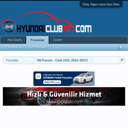
Giriş Yapın veya Üye Olun
Ana Sayfa
Üyeler
Forumlar
Forumları Ara
Son Mesajlar
Forumlar
...
İ30 Forum - Club (GD; 2012–2017)