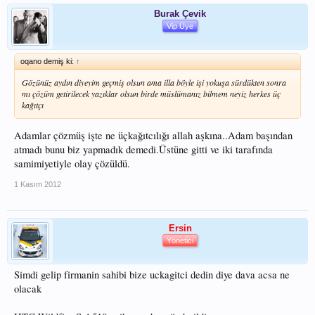
Burak Çevik
Vip Üye
oqano demiş ki:
↑
Gözünüz aydın diyeyim geçmiş olsun ama illa böyle işi yokuşa sürdükten sonra
mı çözüm getirilecek yazıklar olsun birde müslümanız bilmem neyiz herkes üç
kağıtçı
Adamlar çözmüş işte ne üçkağıtcılığı allah aşkına..Adam başından
atmadı bunu biz yapmadık demedi.Üstüne gitti ve iki tarafında
samimiyetiyle olay çözüldü.
1 Kasım 2012
Ersin
Yönetici
Simdi gelip firmanin sahibi bize uckagitci dedin diye dava acsa ne
olacak