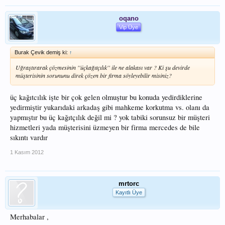
oqano
Vip Üye
Burak Çevik demiş ki:
↑
Uğraştırarak çözmesinin ''üçkağıtçılık'' ile ne alakası var ? Ki şu devirde
müşterisinin sorununu direk çözen bir firma söyleyebilir misiniz?
üç kağıtcılık işte bir çok gelen olmuştur bu konuda yedirdiklerine
yedirmiştir yukarıdaki arkadaş gibi mahkeme korkutma vs. olanı da
yapmıştır bu üç kağıtçılık değil mi ? yok tabiki sorunsuz bir müşteri
hizmetleri yada müşterisini üzmeyen bir firma mercedes de bile
sıkıntı vardır
1 Kasım 2012
mrtorc
Kayıtlı Üye
Merhabalar ,