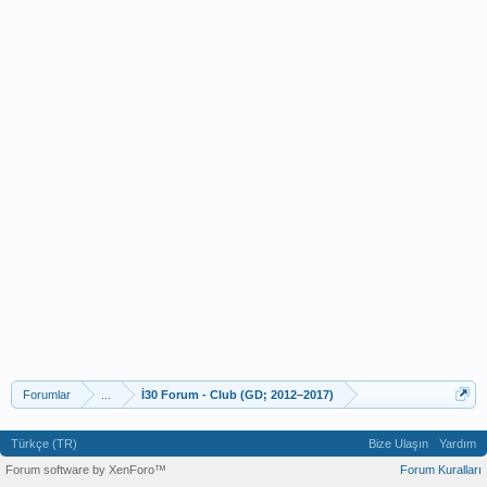
Forumlar
...
İ30 Forum - Club (GD; 2012–2017)
Türkçe (TR)
Bize Ulaşın
Yardım
Forum software by XenForo™
Forum Kuralları