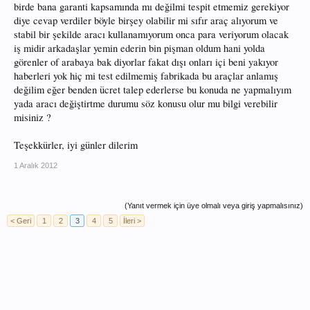
birde bana garanti kapsamında mı değilmi tespit etmemiz gerekiyor
diye cevap verdiler böyle birşey olabilir mi sıfır araç alıyorum ve
stabil bir şekilde aracı kullanamıyorum onca para veriyorum olacak
iş midir arkadaşlar yemin ederin bin pişman oldum hani yolda
görenler of arabaya bak diyorlar fakat dışı onları içi beni yakıyor
haberleri yok hiç mi test edilmemiş fabrikada bu araçlar anlamış
değilim eğer benden ücret talep ederlerse bu konuda ne yapmalıyım
yada aracı değiştirtme durumu söz konusu olur mu bilgi verebilir
misiniz ?
Teşekkürler, iyi günler dilerim
1 Aralık 2012
(Yanıt vermek için üye olmalı veya giriş yapmalısınız)
< Geri
1
2
3
4
5
İleri >