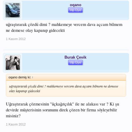
oqano
Vip Üye
uğraştırarak çözdü dimi ? mahkemeye vercem dava açcam bilmem
ne demese olay kapanıp gidecekti
1 Kasım 2012
Burak Çevik
Vip Üye
oqano demiş ki:
↑
uğraştırarak çözdü dimi ? mahkemeye vercem dava açcam bilmem ne demese
olay kapanıp gidecekti
Uğraştırarak çözmesinin ''üçkağıtçılık'' ile ne alakası var ? Ki şu
devirde müşterisinin sorununu direk çözen bir firma söyleyebilir
misiniz?
1 Kasım 2012