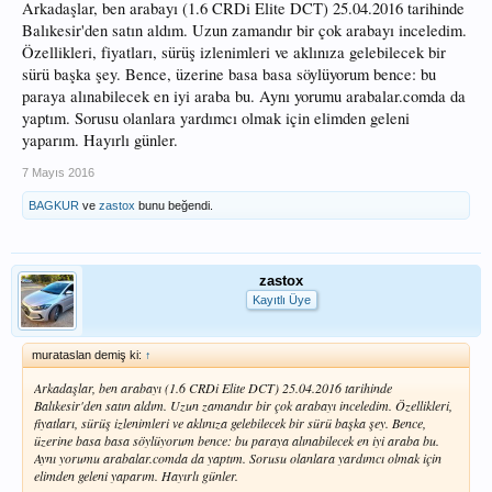
Arkadaşlar, ben arabayı (1.6 CRDi Elite DCT) 25.04.2016 tarihinde
Balıkesir'den satın aldım. Uzun zamandır bir çok arabayı inceledim.
Özellikleri, fiyatları, sürüş izlenimleri ve aklınıza gelebilecek bir
sürü başka şey. Bence, üzerine basa basa söylüyorum bence: bu
paraya alınabilecek en iyi araba bu. Aynı yorumu arabalar.comda da
yaptım. Sorusu olanlara yardımcı olmak için elimden geleni
yaparım. Hayırlı günler.
7 Mayıs 2016
BAGKUR
ve
zastox
bunu beğendi.
zastox
Kayıtlı Üye
murataslan demiş ki:
↑
Arkadaşlar, ben arabayı (1.6 CRDi Elite DCT) 25.04.2016 tarihinde
Balıkesir'den satın aldım. Uzun zamandır bir çok arabayı inceledim. Özellikleri,
fiyatları, sürüş izlenimleri ve aklınıza gelebilecek bir sürü başka şey. Bence,
üzerine basa basa söylüyorum bence: bu paraya alınabilecek en iyi araba bu.
Aynı yorumu arabalar.comda da yaptım. Sorusu olanlara yardımcı olmak için
elimden geleni yaparım. Hayırlı günler.