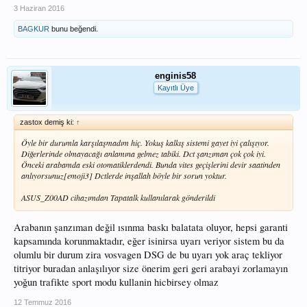
3 Haziran 2016
BAGKUR
bunu beğendi.
enginis58
Kayıtlı Üye
zastox demiş ki:
↑
Öyle bir durumla karşılaşmadım hiç. Yokuş kalkış sistemi gayet iyi çalışıyor.
Diğerlerinde olmayacağı anlamına gelmez tabiki. Dct şanzıman çok çok iyi.
Önceki arabamda eski otomatiklerdendi. Bunda vites geçişlerini devir saatinden
anlıyorsunuz[emoji3] Dctlerde inşallah böyle bir sorun yoktur.
ASUS_Z00AD cihazımdan Tapatalk kullanılarak gönderildi
Arabanın şanzıman değil ısınma baskı balatata oluyor, hepsi garanti
kapsamında korunmaktadır, eğer isinirsa uyarı veriyor sistem bu da
olumlu bir durum zira vosvagen DSG de bu uyarı yok araç tekliyor
titriyor buradan anlaşılıyor size önerim geri geri arabayi zorlamayın
yoğun trafikte sport modu kullanin hicbirsey olmaz
12 Temmuz 2016