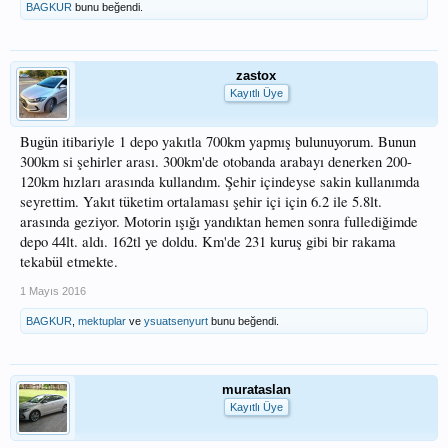
BAGKUR
bunu beğendi.
zastox
Kayıtlı Üye
Bugün itibariyle 1 depo yakıtla 700km yapmış bulunuyorum. Bunun
300km si şehirler arası. 300km'de otobanda arabayı denerken 200-
120km hızları arasında kullandım. Şehir içindeyse sakin kullanımda
seyrettim. Yakıt tüketim ortalaması şehir içi için 6.2 ile 5.8lt.
arasında geziyor. Motorin ışığı yandıktan hemen sonra fullediğimde
depo 44lt. aldı. 162tl ye doldu. Km'de 231 kuruş gibi bir rakama
tekabül etmekte.
1 Mayıs 2016
BAGKUR
,
mektuplar
ve
ysuatsenyurt
bunu beğendi.
murataslan
Kayıtlı Üye