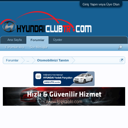
Giriş Yapın veya Üye Olun
Ana Sayfa
Üyeler
Forumlar
Forumları Ara
Son Mesajlar
Forumlar
...
Otomobilinizi Tanıtın