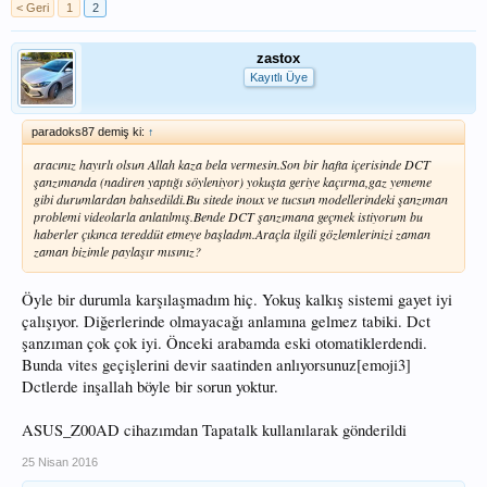
< Geri
1
2
zastox
Kayıtlı Üye
paradoks87 demiş ki:
↑
aracınız hayırlı olsun Allah kaza bela vermesin.Son bir hafta içerisinde DCT
şanzımanda (nadiren yaptığı söyleniyor) yokuşta geriye kaçırma,gaz yememe
gibi durumlardan bahsedildi.Bu sitede inoux ve tucsun modellerindeki şanzıman
problemi videolarla anlatılmış.Bende DCT şanzımana geçmek istiyorum bu
haberler çıkınca tereddüt etmeye başladım.Araçla ilgili gözlemlerinizi zaman
zaman bizimle paylaşır mısınız?
Öyle bir durumla karşılaşmadım hiç. Yokuş kalkış sistemi gayet iyi
çalışıyor. Diğerlerinde olmayacağı anlamına gelmez tabiki. Dct
şanzıman çok çok iyi. Önceki arabamda eski otomatiklerdendi.
Bunda vites geçişlerini devir saatinden anlıyorsunuz[emoji3]
Dctlerde inşallah böyle bir sorun yoktur.
ASUS_Z00AD cihazımdan Tapatalk kullanılarak gönderildi
25 Nisan 2016