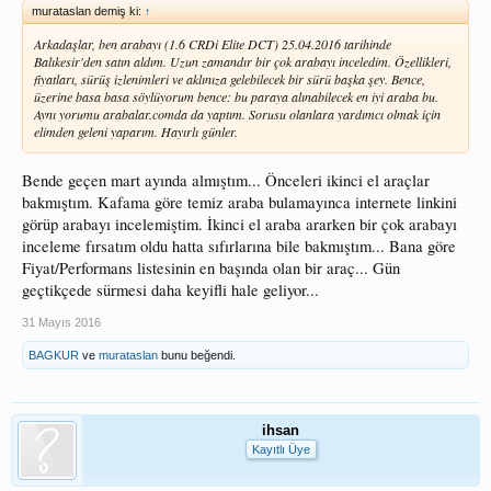
murataslan demiş ki:
↑
Arkadaşlar, ben arabayı (1.6 CRDi Elite DCT) 25.04.2016 tarihinde
Balıkesir'den satın aldım. Uzun zamandır bir çok arabayı inceledim. Özellikleri,
fiyatları, sürüş izlenimleri ve aklınıza gelebilecek bir sürü başka şey. Bence,
üzerine basa basa söylüyorum bence: bu paraya alınabilecek en iyi araba bu.
Aynı yorumu arabalar.comda da yaptım. Sorusu olanlara yardımcı olmak için
elimden geleni yaparım. Hayırlı günler.
Bende geçen mart ayında almıştım... Önceleri ikinci el araçlar
bakmıştım. Kafama göre temiz araba bulamayınca internete linkini
görüp arabayı incelemiştim. İkinci el araba ararken bir çok arabayı
inceleme fırsatım oldu hatta sıfırlarına bile bakmıştım... Bana göre
Fiyat/Performans listesinin en başında olan bir araç... Gün
geçtikçede sürmesi daha keyifli hale geliyor...
31 Mayıs 2016
BAGKUR
ve
murataslan
bunu beğendi.
ihsan
Kayıtlı Üye