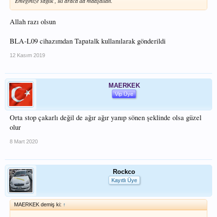
Emeğinize sağlık , iki araca da maaşallah.
Allah razı olsun
BLA-L09 cihazımdan Tapatalk kullanılarak gönderildi
12 Kasım 2019
MAERKEK
Vip Üye
Orta stop çakarlı değil de ağır ağır yanıp sönen şeklinde olsa güzel
olur
8 Mart 2020
Rockco
Kayıtlı Üye
MAERKEK demiş ki:
↑