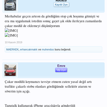
Rockco
Kayıtlı Üye
Merhabalar geçen arteon da gördüğüm stop çok hoşuma gitmişti ve
era ma uygulamak istedim sonuç gayet şık oldu ilerleyen zamanlarda
çakar modül de eklemeyi düşünüyorum
10 Kasım 2019
MAERKEK
,
erhancakmakk
ve
muhendus
bunu beğendi.
Emre
Vip Üye
Çakar modülü koymanızı tavsiye etmem zaten yasal değil artı
trafikte çakarlı stobu olanları gördüğümde sellektör atarım ve
söverim işin açığı.
Tapatalk kullanarak iPhone aracılığıyla gönderildi