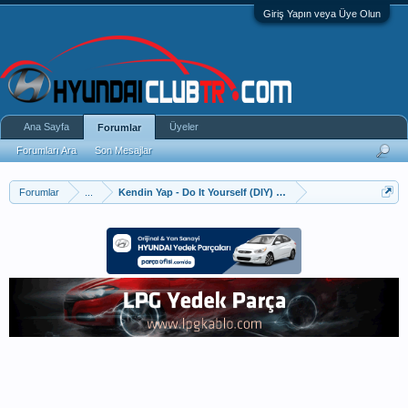
Giriş Yapın veya Üye Olun
Ana Sayfa
Üyeler
Forumlar
Forumları Ara
Son Mesajlar
Forumlar
...
Kendin Yap - Do It Yourself (DIY) Uygulamaları