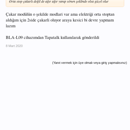
Orta stop çakarlı değil de ağır ağır yanıp sönen şeklinde olsa güzel olur
Çakar modülün o şekilde modlari var ama elektriği orta stoptan
aldığım için 2side çakarli oluyor araya kesici bi devre yapmam
lazım
BLA-L09 cihazımdan Tapatalk kullanılarak gönderildi
8 Mart 2020
(Yanıt vermek için üye olmalı veya giriş yapmalısınız)