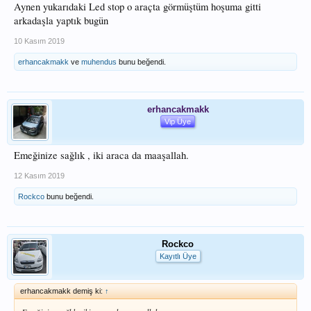
Aynen yukarıdaki Led stop o araçta görmüştüm hoşuma gitti
arkadaşla yaptık bugün
10 Kasım 2019
erhancakmakk
ve
muhendus
bunu beğendi.
erhancakmakk
Vip Üye
Emeğinize sağlık , iki araca da maaşallah.
12 Kasım 2019
Rockco
bunu beğendi.
Rockco
Kayıtlı Üye
erhancakmakk demiş ki:
↑