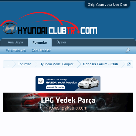
Giriş Yapın veya Üye Olun
Ana Sayfa
Üyeler
Forumlar
Forumları Ara
Son Mesajlar
...
Forumlar
Hyundai Model Grupları
Genesis Forum - Club