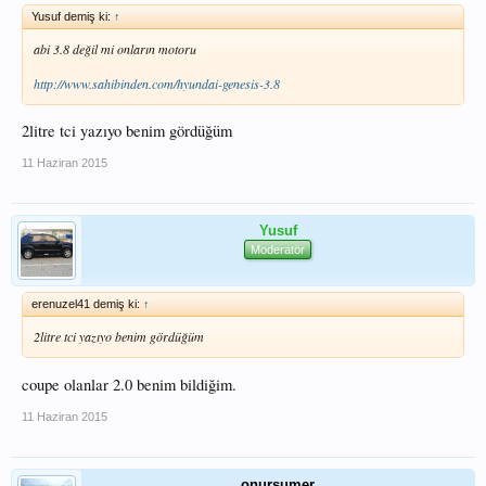
Yusuf demiş ki:
↑
abi 3.8 değil mi onların motoru
http://www.sahibinden.com/hyundai-genesis-3.8
2litre tci yazıyo benim gördüğüm
11 Haziran 2015
Yusuf
Moderatör
erenuzel41 demiş ki:
↑
2litre tci yazıyo benim gördüğüm
coupe olanlar 2.0 benim bildiğim.
11 Haziran 2015
onursumer