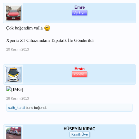
Emre
Vip Üye
Çok beğendim valla
Xperia Z1 Cihazımdam Tapatalk İle Gönderildi
20 Kasım 2013
Ersin
Yönetici
28 Kasım 2013
salih_karali
bunu beğendi.
HÜSEYİN KIRAÇ
Kayıtlı Üye