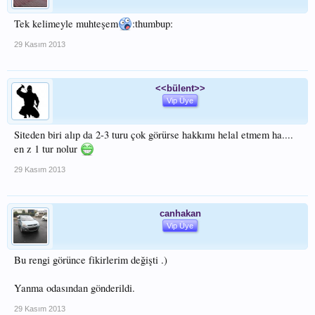
Tek kelimeyle muhteşem
:thumbup:
29 Kasım 2013
<<bülent>>
Vip Üye
Siteden biri alıp da 2-3 turu çok görürse hakkımı helal etmem ha....
en z 1 tur nolur
29 Kasım 2013
canhakan
Vip Üye
Bu rengi görünce fikirlerim değişti .)
Yanma odasından gönderildi.
29 Kasım 2013