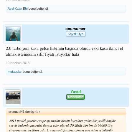
Asel Kaan Efe
bunu beğendi.
onursumer
Kayıtlı Üye
2.0 turbo yeni kasa gelse listemin başında olurdu eski kasa ikinci el
almak istemedim sıfır fiyatı istiyorlar hala
10 Haziran 2015
mektuplar
bunu beğendi.
Yusuf
Moderatör
erenuzel41 demiş ki:
↑
2011 model genesis coupe şu sıralar benim buralara yakın bir yetkili bayide
servis bakımlı garantisi devam eder olarak 70 küsür bin km de 69000 lira
civarına alıcı bekliyor sıfır C segmenti fiyatına olması gerçekten erişilebilir