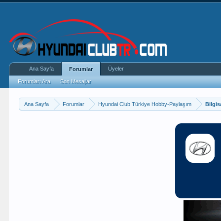
Ana Sayfa
Üyeler
Forumlar
Forumları Ara
Son Mesajlar
Ana Sayfa
Forumlar
Hyundai Club Türkiye Hobby-Paylaşım
Bilgis