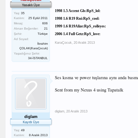
Yasaklı Üye
1998 1.5 Accent Gls:RpS_lol:
Yaş:
35
Katılım:
25 Eylül 2011
1998 1.6 R19 Rni:RpS_cool:
Mesaj:
606
1999 1.6 R19Alize:RpS_rolleyes:
Alınan Beğeniler:
21
2006 1.4 Full Getz:RpS_love:
Şehir:
Türkiye
Ad Soyad:
KaraÇocuk
,
20 Aralık 2013
İbrahim
ÇOLAK(KaraÇocuk)
Yaşadığınız Şehir:
34-İSTANBUL
Ses kısma ve power tuşlarına aynı anda basmay
Sent from my Nexus 4 using Tapatalk
diglam
,
20 Aralık 2013
diglam
Kayıtlı Üye
Yaş:
49
Katılım:
8 Aralık 2013