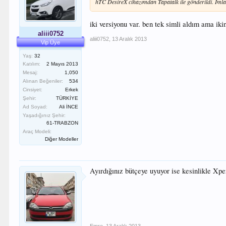
hTC DesireX cihazımdan Tapatalk ile gönderildi. İmla 
iki versiyonu var. ben tek simli aldım ama ik
aliii0752
aliii0752
,
13 Aralık 2013
Vip Üye
Yaş:
32
Katılım:
2 Mayıs 2013
Mesaj:
1,050
Alınan Beğeniler:
534
Cinsiyet:
Erkek
Şehir:
TÜRKİYE
Ad Soyad:
Ali İNCE
Yaşadığınız Şehir:
61-TRABZON
Araç Modeli:
Diğer Modeller
Ayırdığınız bütçeye uyuyor ise kesinlikle Xpe