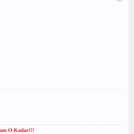
#23
mam O Kadar!!!