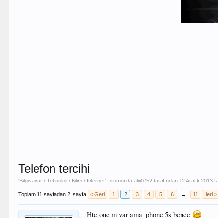
Telefon tercihi
'
Bilgisayar / Teknoloji / Bilim / İnternet
' forumunda
aliii0752
tarafından
12 Aralık 2013
ta
Toplam 11 sayfadan 2. sayfa
< Geri
1
2
3
4
5
6
→
11
İleri >
Htc one m var ama iphone 5s bence