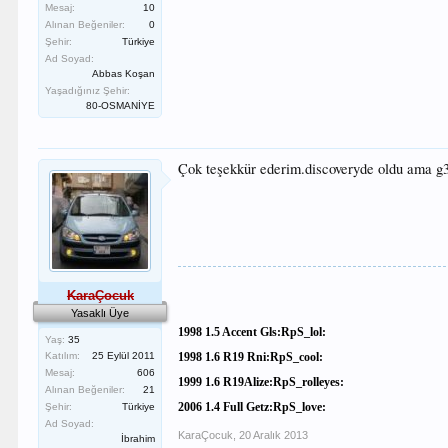
Mesaj:
10
Alınan Beğeniler:
0
Şehir:
Türkiye
Ad Soyad:
Abbas Koşan
Yaşadığınız Şehir:
80-OSMANİYE
Çok teşekkür ederim.discoveryde oldu ama 
KaraÇocuk
Yasaklı Üye
1998 1.5 Accent Gls:RpS_lol:
Yaş:
35
Katılım:
25 Eylül 2011
1998 1.6 R19 Rni:RpS_cool:
Mesaj:
606
1999 1.6 R19Alize:RpS_rolleyes:
Alınan Beğeniler:
21
2006 1.4 Full Getz:RpS_love:
Şehir:
Türkiye
Ad Soyad:
KaraÇocuk
,
20 Aralık 2013
İbrahim