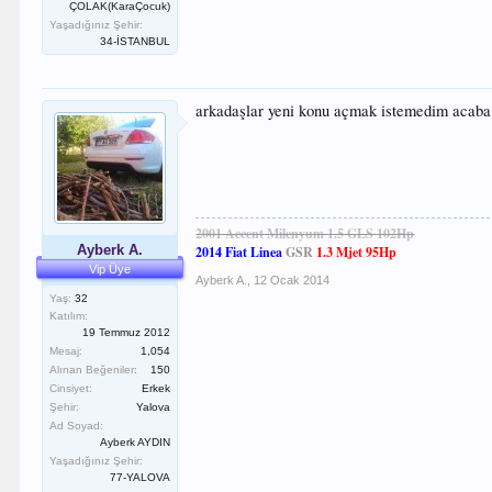
ÇOLAK(KaraÇocuk)
Yaşadığınız Şehir:
34-İSTANBUL
arkadaşlar yeni konu açmak istemedim acaba a
2001 Accent Milenyum 1.5 GLS 102Hp
Ayberk A.
2014 Fiat Linea
GSR
1.3 Mjet 95Hp
Vip Üye
Ayberk A.
,
12 Ocak 2014
Yaş:
32
Katılım:
19 Temmuz 2012
Mesaj:
1,054
Alınan Beğeniler:
150
Cinsiyet:
Erkek
Şehir:
Yalova
Ad Soyad:
Ayberk AYDIN
Yaşadığınız Şehir:
77-YALOVA