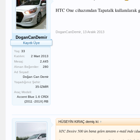
HTC One cihazımdan Tapatalk kullanılarak g
DoganCanDemir
,
13 Aralık 2013
DoganCanDemir
Kayıtlı Üye
Yaş:
33
Katılım:
2 Mart 2013
Mesaj:
2,445
Alınan Beğeniler:
280
Ad Soyad:
Doğan Can Demir
Yaşadığınız Şehir:
35-İZMİR
Araç Modeli:
Accent Blue 1.6 CRDI
(2011 -201X) RB
HÜSEYİN KIRAÇ demiş ki:
↑
hTC Desire 500 ün bana gelen tanıtım e-mail inde (dua