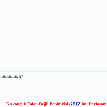
mak mümkünmüdür?
Kıskançlık Falan Değil Benimkisi
GETZ
'imi Paylaşa