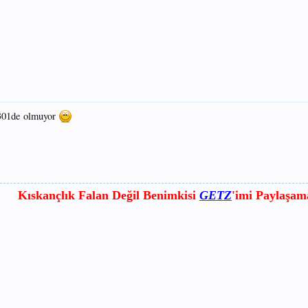
g301de olmuyor
Kıskançlık Falan Değil Benimkisi
GETZ
'imi Paylaşa