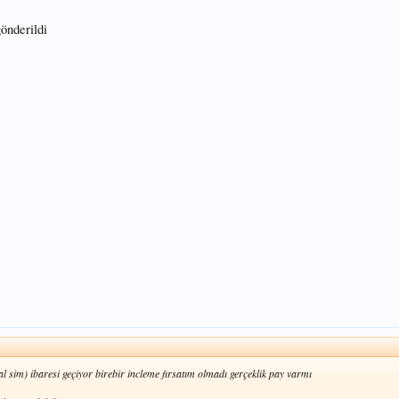
önderildi
l sim) ibaresi geçiyor birebir incleme fırsatım olmadı gerçeklik pay varmı