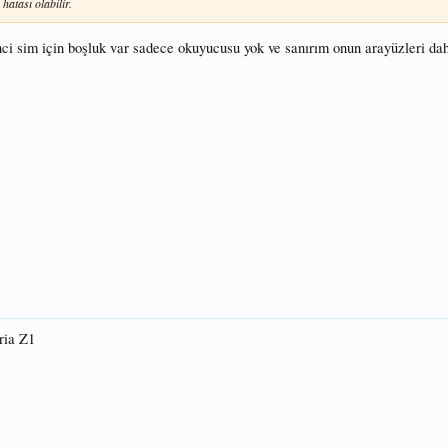
hatası olabilir.
inci sim için boşluk var sadece okuyucusu yok ve sanırım onun arayüzleri dah
ria Z1