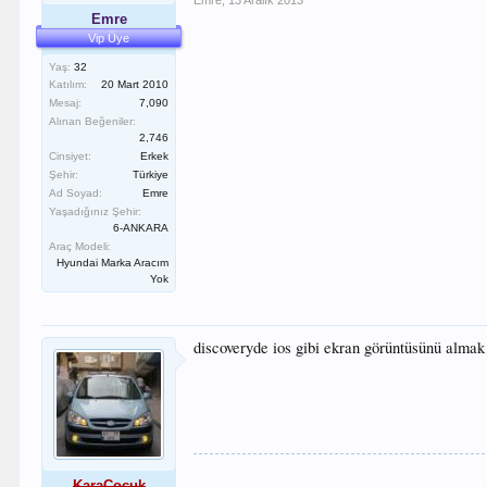
Emre
,
13 Aralık 2013
Emre
Vip Üye
Yaş:
32
Katılım:
20 Mart 2010
Mesaj:
7,090
Alınan Beğeniler:
2,746
Cinsiyet:
Erkek
Şehir:
Türkiye
Ad Soyad:
Emre
Yaşadığınız Şehir:
6-ANKARA
Araç Modeli:
Hyundai Marka Aracım
Yok
discoveryde ios gibi ekran görüntüsünü al
KaraÇocuk