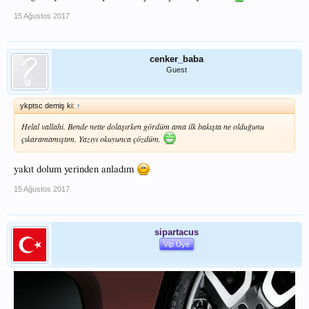
15 Ağustos 2017
cenker_baba
Guest
ykptsc demiş ki:
↑
Helal vallahi. Bende nette dolaşırken gördüm ama ilk bakışta ne olduğunu
çıkaramamıştım. Yazıyı okuyunca çözdüm.
yakıt dolum yerinden anladım
15 Ağustos 2017
sipartacus
Vip Üye