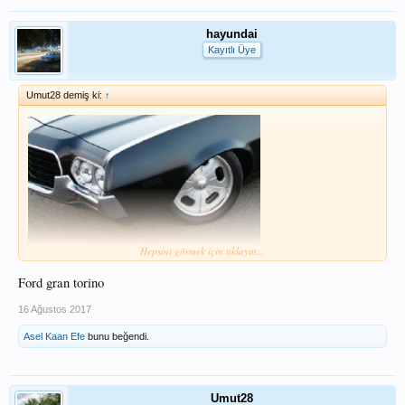
hayundai
Kayıtlı Üye
Umut28 demiş ki:
↑
Hepsini görmek için tıklayın...
sorum bu
Ford gran torino
16 Ağustos 2017
Asel Kaan Efe
bunu beğendi.
Umut28