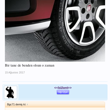
Bir tane de benden olsun o zaman
15 Ağustos 2017
<<bülent>>
Vip Üye
Bgc71 demiş ki:
↑