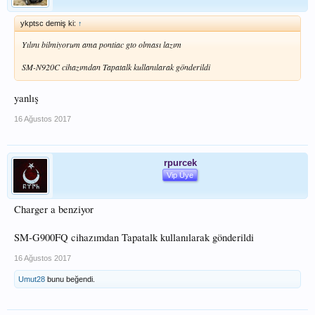
ykptsc demiş ki:
↑
Yılını bilmiyorum ama pontiac gto olması lazım
SM-N920C cihazımdan Tapatalk kullanılarak gönderildi
yanlış
16 Ağustos 2017
rpurcek
Vip Üye
Charger a benziyor
SM-G900FQ cihazımdan Tapatalk kullanılarak gönderildi
16 Ağustos 2017
Umut28
bunu beğendi.