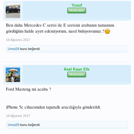
Yusuf
Moderatör
Ben daha Mercedes C serisi ile E serisini arabanın tamamını
gördüğüm halde ayırt edemiyorum, nasıl buluyorsunuz.?
16 Ağustos 2017
Umut28
bunu beğendi.
Asel Kaan Efe
Moderatör
Ford Masteng mi acaba ?
iPhone 5c cihazımdan tapatalk aracılığıyla gönderildi
16 Ağustos 2017
Umut28
bunu beğendi.