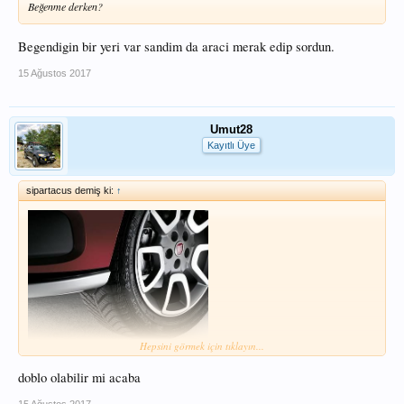
Beğenme derken?
Begendigin bir yeri var sandim da araci merak edip sordun.
15 Ağustos 2017
Umut28
Kayıtlı Üye
sipartacus demiş ki:
↑
Hepsini görmek için tıklayın...
Bir tane de benden olsun o zaman
doblo olabilir mi acaba