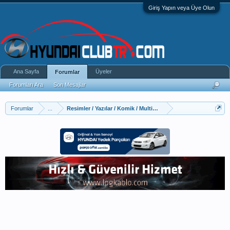
Giriş Yapın veya Üye Olun
Ana Sayfa
Üyeler
Forumlar
Forumları Ara
Son Mesajlar
Forumlar
...
Resimler / Yazılar / Komik / Multimedya