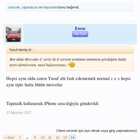
rpurcek
,
sipartacus
ve
hayundai
bunu beğendi.
Emre
Vip Üye
Yusuf demiş ki:
↑
Ben daha Mercedes C serisi ile E serisini arabanın tamamını gördüğüm halde
ayırt edemiyorum, nasıl buluyorsunuz.?
Hepsi aynı oldu zaten Yusuf abi fark edememek normal c e s hepsi
aynı tipte hatta bütün mersolar
Tapatalk kullanarak iPhone aracılığıyla gönderildi
17 Ağustos 2017
(Yanıt vermek için üye olmalı veya giriş yapmalısınız)
< Geri
1
←
9
10
11
12
13
14