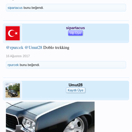
sipartacus
bunu beğendi.
sipartacus
Vip Üye
@rpurcek
@Umut28
Doblo trekking
16 Ağustos 2017
rpurcek
bunu beğendi.
Umut28
Kayıtlı Üye