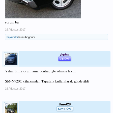
sorum bu
16 Ağustos 2017
hayundai
bunu beğendi.
ykptsc
Vip Üye
Yılını bilmiyorum ama pontiac gto olması lazım
SM-N920C cihazımdan Tapatalk kullanılarak gönderildi
16 Ağustos 2017
Umut28
Kayıtlı Üye