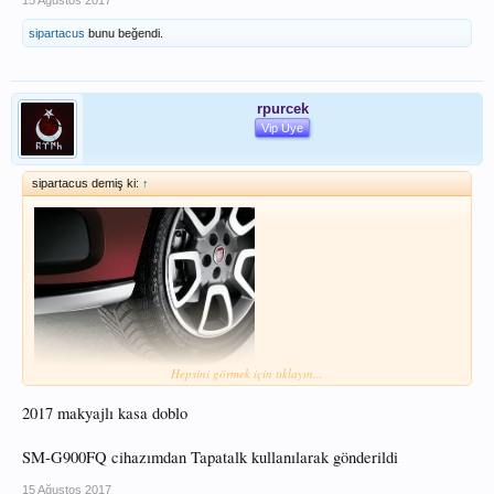
15 Ağustos 2017
sipartacus
bunu beğendi.
rpurcek
Vip Üye
sipartacus demiş ki:
↑
Hepsini görmek için tıklayın...
Bir tane de benden olsun o zaman
2017 makyajlı kasa doblo
SM-G900FQ cihazımdan Tapatalk kullanılarak gönderildi
15 Ağustos 2017