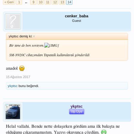
< Geri
1
←
9
10
11
12
13
14
cenker_baba
Guest
ykptsc demiş ki:
↑
Bir tane de ben sorayım.
SM-N920C cihazımdan Tapatalk kullanılarak gönderildi
anadol
15 Ağustos 2017
ykptsc
bunu beğendi.
ykptsc
Vip Üye
Helal vallahi. Bende nette dolaşırken gördüm ama ilk bakışta ne
olduğunu çıkaramamıştım. Yazıyı okuyunca çözdüm.