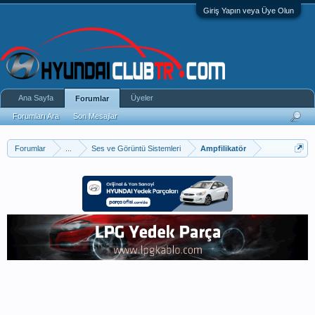
Giriş Yapın veya Üye Olun
Ana Sayfa
Üyeler
Forumlar
Forumları Ara
Son Mesajlar
Forumlar
...
Ses ve Görüntü Sistemleri
Ampfilikatör