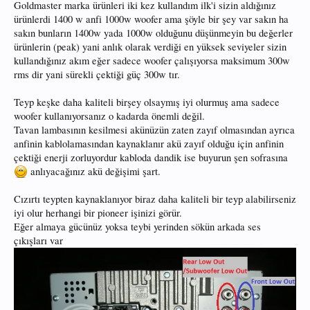
Goldmaster marka ürünleri iki kez kullandım ilk'i sizin aldığınız
ürünlerdi 1400 w anfi 1000w woofer ama şöyle bir şey var sakın ha
sakın bunların 1400w yada 1000w olduğunu düşünmeyin bu değerler
ürünlerin (peak) yani anlık olarak verdiği en yüksek seviyeler sizin
kullandığınız akım eğer sadece woofer çalışıyorsa maksimum 300w
rms dir yani sürekli çektiği güç 300w tır.
Teyp keşke daha kaliteli birşey olsaymış iyi olurmuş ama sadece
woofer kullanıyorsanız o kadarda önemli değil.
Tavan lambasının kesilmesi akünüzün zaten zayıf olmasından ayrıca
anfinin kablolamasından kaynaklanır akü zayıf olduğu için anfinin
çektiği enerji zorluyordur kabloda dandik ise buyurun şen sofrasına
anlıyacağınız akü değişimi şart.
Cızırtı teypten kaynaklanıyor biraz daha kaliteli bir teyp alabilirseniz
iyi olur herhangi bir pioneer işinizi görür.
Eğer almaya gücünüz yoksa teybi yerinden sökün arkada ses
çıkışları var