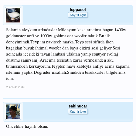
leppasol
Kayıtlı Üye
Selamin aleykum arkadaslar.Milenyum.kasa aracima bugun 1400w
goldmaster anfi ve 1000w goldmaster woofer taktik.Bu ilk
deneyimimdi.Teyp im navitech marka.Teyp sesi sifirda iken
bagajdan buyuk ihtimal woofer dan baya cizirti sesi geliyor.Sesi
acincada icerideki tavan lambasi ufaktan yanip sonuyor (voltaj
dusumu sanirsam).Aracima tesisatin zarar vermesinden aku
bitmesinden korkuyorum.Teypten mavi kabloyla anfiye acma.kapama
islemini yaptik.Dogrudur insallah.Simdiden tesekkurler bilgileriniz
icin.
2 Aralık 2016
sahinucar
Kayıtlı Üye
Öncelikle hayırlı olsun.