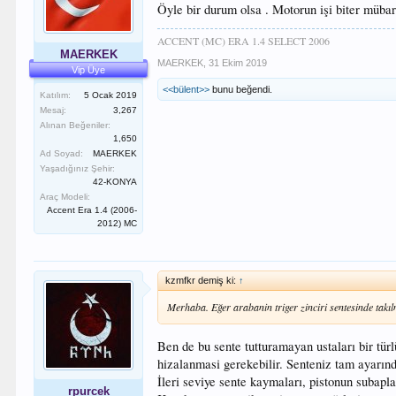
Öyle bir durum olsa . Motorun işi biter müba
ACCENT (MC) ERA 1.4 SELECT 2006
MAERKEK
MAERKEK
,
31 Ekim 2019
Vip Üye
<<bülent>>
bunu beğendi.
Katılım:
5 Ocak 2019
Mesaj:
3,267
Alınan Beğeniler:
1,650
Ad Soyad:
MAERKEK
Yaşadığınız Şehir:
42-KONYA
Araç Modeli:
Accent Era 1.4 (2006-
2012) MC
kzmfkr demiş ki:
↑
Merhaba. Eğer arabanin triger zinciri sentesinde tak
Ben de bu sente tutturamayan ustaları bir tür
hizalanmasi gerekebilir. Senteniz tam ayarın
İleri seviye sente kaymaları, pistonun subapl
rpurcek