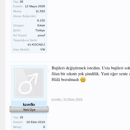
Yaş:
38
Katılım:
12 Mayıs 2008
Mesaj:
11,593
Alınan Beğeniler:
9,150
Cinsiyet:
Erkek
Şehir:
Türkiye
Ad Soyad:
yusuf
Yaşadığınız Şehir:
41-KOCAELİ
Araç Modeli:
VW
Bujileri değiştirmek istedim. Usta bujileri so
filan bir sıkıntı yok şimdilik. Yani eğer sent
Hâlâ bozulmadı
kzmfkr
,
31 Ekim 2019
kzmfkr
Yeni Üye
Yaş:
35
Katılım:
18 Ekim 2019
Mesaj:
8