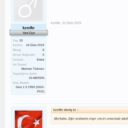
kzmfkr
,
31 Ekim 2019
kzmfkr
Yeni Üye
Yaş:
35
Katılım:
18 Ekim 2019
Mesaj:
8
Alınan Beğeniler:
0
Cinsiyet:
Erkek
Ad Soyad:
Mehmet Türkmen
Yaşadığınız Şehir:
33-MERSİN
Araç Modeli:
Getz 1.5 CRDİ (2003-
2011)
kzmfkr demiş ki:
↑
Merhaba. Eğer arabanin triger zinciri sentesinde tak