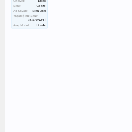
Cinsiyet:
Erkek
Şehir:
Gebze
Ad Soyad:
Eren Uzel
Yaşadığınız Şehir:
41-KOCAELİ
Araç Modeli:
Honda