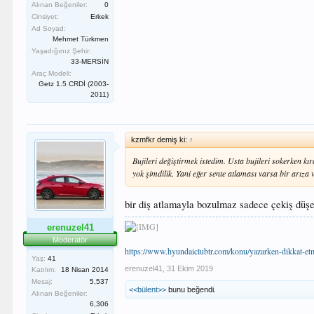
Alınan Beğeniler:
0
Cinsiyet:
Erkek
Ad Soyad:
Mehmet Türkmen
Yaşadığınız Şehir:
33-MERSİN
Araç Modeli:
Getz 1.5 CRDİ (2003-
2011)
kzmfkr demiş ki:
↑
Bujileri değiştirmek istedim. Usta bujileri sokerken kır
yok şimdilik. Yani eğer sente atlaması varsa bir arız
bir diş atlamayla bozulmaz sadece çekiş düşer 
erenuzel41
Moderatör
https://www.hyundaiclubtr.com/konu/yazarken-dikkat-e
Yaş:
41
erenuzel41
,
31 Ekim 2019
Katılım:
18 Nisan 2014
Mesaj:
5,537
<<bülent>>
bunu beğendi.
Alınan Beğeniler:
6,306