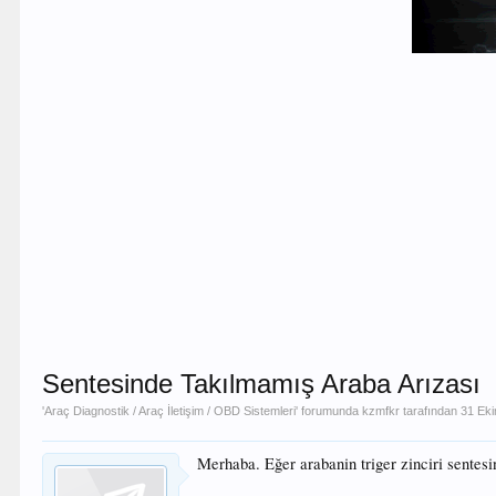
Sentesinde Takılmamış Araba Arızası
'
Araç Diagnostik / Araç İletişim / OBD Sistemleri
' forumunda
kzmfkr
tarafından
31 Ek
Merhaba. Eğer arabanin triger zinciri sentes