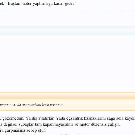
rek . Baştan motor yaptırmaya kadar gider .
ılmazsa ECU da arıza kodunu kesin verir mi?
lü çözemedim. Ya diş atlatırlar. Yada egzantrik kasnaklarını sağa sola kayd
da değilse, subaplar tam kapanmayacaktır ve motor düzensiz çalışır.
ara çarpmasına sebep olur.