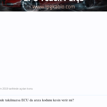
im 2019
tarihinde açılan konu
inde takılmazsa ECU da arıza kodunu kesin verir mi?