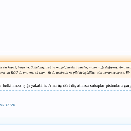
dı üst kapak, triger vs. Sökülmüş. Yağ ve mazot filtreleri, bujiler, motor yağı değişmiş. Ama arab
a verir mi ECU da onu merak ettim. Ya da arabada ne gibi değişiklikler olur sorun senteyse. Bi
belki arıza ışığı yakabilir. Ama üç dört diş atlarsa subaplar pistonlara çar
tmek.32979/