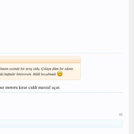
anın sesinde bir artış oldu. Çekişte filan bir sıkıntı
r iki haftadır biniyorum. Hâlâ bozulmadı
par motoru kırar ciddi masraf açar.
#6