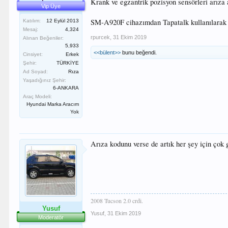
Krank ve egzantrik pozisyon sensörleri arıza 
Vip Üye
SM-A920F cihazımdan Tapatalk kullanılarak 
Katılım:
12 Eylül 2013
Mesaj:
4,324
rpurcek
,
31 Ekim 2019
Alınan Beğeniler:
5,933
<<bülent>>
bunu beğendi.
Cinsiyet:
Erkek
Şehir:
TÜRKİYE
Ad Soyad:
Rıza
Yaşadığınız Şehir:
6-ANKARA
Araç Modeli:
Hyundai Marka Aracım
Yok
Arıza kodunu verse de artık her şey için çok g
2008 Tucson 2.0 crdi.
Yusuf
Yusuf
,
31 Ekim 2019
Moderatör