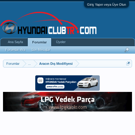
Giriş Yapın veya Üye Olun
Ana Sayfa
Üyeler
Forumlar
Forumları Ara
Son Mesajlar
Forumlar
...
Aracın Dış Modifiyesi