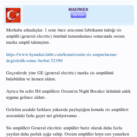
MAERKEK
Vip Üye
Merhaba arkadaşlar. 1 sene önce aracımın fabrikanın taktığı sis
ampülü (general electric) ömrünü tamamlaması sonucunda osram
marka ampül takmıştım .
https://www.hyundaiclubtr.com/konu/eranin-sis-ampueluenue-
degistirdik-sonuc-berbat.52190/
Geçenlerde yine GE (general electric) marka sis ampülünü
bulabildim ve hemen aldım.
Ayrıca bu sefer H4 ampüllere Osram'ın Night Breaker ürününü anlık
uyguna gelince aldım .
Gelelim aradaki farklara yukarıda paylaştığım konuda sis ampülleri
arasındaki farkı gayet net görüyorsunuz .
Sis ampülleri General electiric ampüller bariz olarak daha fazla
yayılan daha parlak ışığa sahip. Osram ampüller koyu sarı yanarken