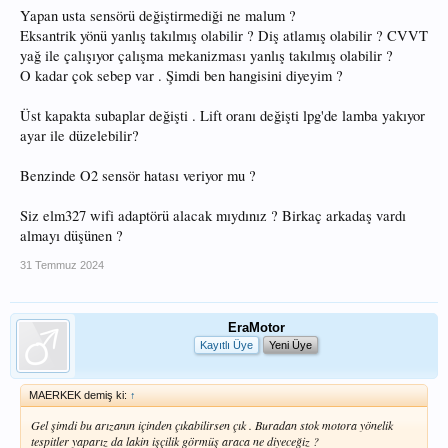
aracımı) bir hata vermedi tam bu işlem sonrası nasıl denk geldi.Oda bana bir
Yapan usta sensörü değiştirmediği ne malum ?
elektrikçiye göster felan dedi.Dedim usta sen bu üst kapağı söktün yanlış bişeymi
oldu acaba subab ayarı hatası felan acaba bundan dolayı bu hatayı vermesin,
Eksantrik yönü yanlış takılmış olabilir ? Diş atlamış olabilir ? CVVT
oda bana olamaz v.s. dedi.
yağ ile çalışıyor çalışma mekanizması yanlış takılmış olabilir ?
Bugün egsozcuya gittim söktü felan yenisini al dedi, temizlik felan olmaz dedi
O kadar çok sebep var . Şimdi ben hangisini diyeyim ?
dedimki usta bu öyle ufak bir para değil illa birde orjinali randıman veriyormuş
oda 3.200 tl az para değil ya dedim alır takarız sensör sağlamsa ışık sönmezse
dedim.Malum bu ustaların rahat tavrı bana başka çaren yok al bosh al biraz
Üst kapakta subaplar değişti . Lift oranı değişti lpg'de lamba yakıyor
ucuzdur bişey olmaz al takalım dedi.
ayar ile düzelebilir?
Aklım beya karıştı en son dedim bosh bari alayım oda 2.000 tl , birde diyorlar
referans değeri olayı varmış o ne demekse orjinalin referans değeri ile aynı
Benzinde O2 sensör hatası veriyor mu ?
olmalı imiş ne yapacağımı şaşırdım. Aracım 2008 Accent Era 1.6 CVVT sıfır
aldıktan 2 sene sonra 35 binde Lavato Easy kit taktırmıştım bugüne kadar böyle
kullanmıştım.
Siz elm327 wifi adaptörü alacak mıydınız ? Birkaç arkadaş vardı
almayı düşünen ?
31 Temmuz 2024
EraMotor
Kayıtlı Üye
Yeni Üye
MAERKEK demiş ki:
↑
Gel şimdi bu arızanın içinden çıkabilirsen çık . Buradan stok motora yönelik
tespitler yaparız da lakin işçilik görmüş araca ne diyeceğiz ?