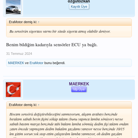
ozgutozkan
Kayıtlı Üye
EraMotor demiş ki:
↑
Bu sensörün sigortası varmı bir sitede sigorta atmış olabilir deniyor.
Benim bildiğim kadarıyla sensörler ECU ya bağlı.
31 Temmuz 2024
MAERKEK
ve
EraMotor
bunu beğendi.
MAERKEK
Vip Üye
EraMotor demiş ki:
↑
Hocam sensörü değiştirebileceğini sanmıyorum, akşam arabayı benzinde
bıraktım sabah beyin fişini söküp taktım (bunu yapınca lamba sönüyor) neyse
sabah bastım marşa benzinde tabi baktım lamba sönmüş dedim fişi taktım ondan
zaten öncede yapmıştım dedim bakalım gazdamı yanıyor neyse benzinde 10/15
km gittim sorun yok stop ettim çalıştırdım lamba yanmıyor, oh dedim gazdan