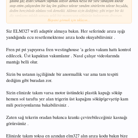
galiba gaz ayarı yeniden yapmak istiyor demek neyse bir yere yanaştım tekrar
stop ettim çalıştırdım bir kaç km gidince tekrar yandım sinirlerim tekrar bozuldu,
dedim benzinlede alakası yok demekki. Aklıma sizin dediğiniz gibi triger bir iki
diş yankışmı takıldı sorusu geldi bir motorcuya söktürüp baktırayım diyorum,
Hepsini görmek için tıklayın...
acaba triger ayarı ile bu oksijen sensörü hatasının bir bağlantısı olabilirmi?
Birde söylemeyi unuttum ayağım frende iken iken sanki pıt pıt bir vuruntu var
gibi.
Siz ELM327 wifi adaptör almaya bakın. Her seferinde arıza ışığı
yandığında ecu resetlemektense arıza kodu okuyabilirsiniz .
Fren pıt pıt yapıyorsa fren westinghouse 'a gelen vakum hattı kontrol
edilecek. Üst kapaktan vakumlanır . Nasıl çalışır videolarında
mantığı belli olur.
Sizin bu ustanın işçiliğinde bir anormallik var ama tam tespiti
dediğim gibi buradan zor.
Sizin elinizde takım varsa motor üstündeki plastik kapağı söküp
hemen sol tarafta yer alan trigerin üst kapağını söküp/gevşetip kam
mili pozisyonlarına bakabilirsiniz .
Zaten sağ tekerin oradan bakınca krankı çevirebileceğiniz kasnağı
görürsünüz .
Elinizde takım yoksa en azından elm327 alın arıza kodu bakın bize