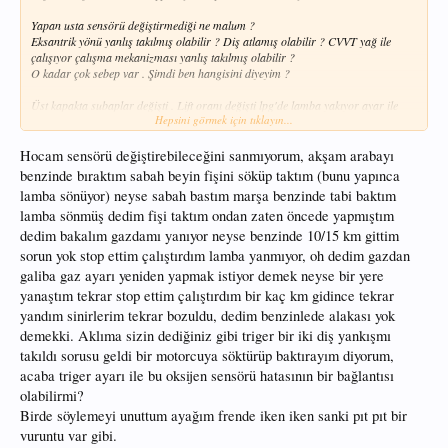
Yapan usta sensörü değiştirmediği ne malum ?
Eksantrik yönü yanlış takılmış olabilir ? Diş atlamış olabilir ? CVVT yağ ile
çalışıyor çalışma mekanizması yanlış takılmış olabilir ?
O kadar çok sebep var . Şimdi ben hangisini diyeyim ?
Üst kapakta subaplar değişti . Lift oranı değişti lpg'de lamba yakıyor ayar ile
Hepsini görmek için tıklayın...
düzelebilir?
Benzinde O2 sensör hatası veriyor mu ?
Hocam sensörü değiştirebileceğini sanmıyorum, akşam arabayı
benzinde bıraktım sabah beyin fişini söküp taktım (bunu yapınca
Siz elm327 wifi adaptörü alacak mıydınız ? Birkaç arkadaş vardı almayı
lamba sönüyor) neyse sabah bastım marşa benzinde tabi baktım
düşünen ?
lamba sönmüş dedim fişi taktım ondan zaten öncede yapmıştım
dedim bakalım gazdamı yanıyor neyse benzinde 10/15 km gittim
sorun yok stop ettim çalıştırdım lamba yanmıyor, oh dedim gazdan
galiba gaz ayarı yeniden yapmak istiyor demek neyse bir yere
yanaştım tekrar stop ettim çalıştırdım bir kaç km gidince tekrar
yandım sinirlerim tekrar bozuldu, dedim benzinlede alakası yok
demekki. Aklıma sizin dediğiniz gibi triger bir iki diş yankışmı
takıldı sorusu geldi bir motorcuya söktürüp baktırayım diyorum,
acaba triger ayarı ile bu oksijen sensörü hatasının bir bağlantısı
olabilirmi?
Birde söylemeyi unuttum ayağım frende iken iken sanki pıt pıt bir
vuruntu var gibi.