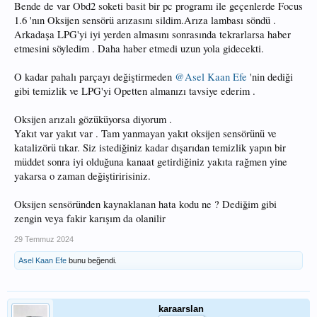
Bende de var Obd2 soketi basit bir pc programı ile geçenlerde Focus
1.6 'nın Oksijen sensörü arızasını sildim.Arıza lambası söndü .
Arkadaşa LPG'yi iyi yerden almasını sonrasında tekrarlarsa haber
etmesini söyledim . Daha haber etmedi uzun yola gidecekti.
O kadar pahalı parçayı değiştirmeden
@Asel Kaan Efe
'nin dediği
gibi temizlik ve LPG'yi Opetten almanızı tavsiye ederim .
Oksijen arızalı gözüküyorsa diyorum .
Yakıt var yakıt var . Tam yanmayan yakıt oksijen sensörünü ve
katalizörü tıkar. Siz istediğiniz kadar dışarıdan temizlik yapın bir
müddet sonra iyi olduğuna kanaat getirdiğiniz yakıta rağmen yine
yakarsa o zaman değiştiririsiniz.
Oksijen sensöründen kaynaklanan hata kodu ne ? Dediğim gibi
zengin veya fakir karışım da olanilir
29 Temmuz 2024
Asel Kaan Efe
bunu beğendi.
karaarslan