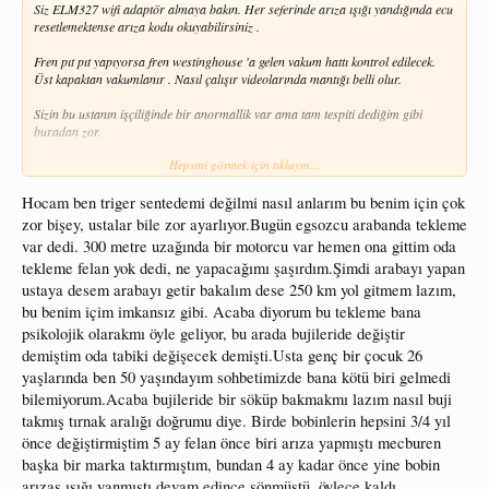
Siz ELM327 wifi adaptör almaya bakın. Her seferinde arıza ışığı yandığında ecu
resetlemektense arıza kodu okuyabilirsiniz .
Fren pıt pıt yapıyorsa fren westinghouse 'a gelen vakum hattı kontrol edilecek.
Üst kapaktan vakumlanır . Nasıl çalışır videolarında mantığı belli olur.
Sizin bu ustanın işçiliğinde bir anormallik var ama tam tespiti dediğim gibi
buradan zor.
Hepsini görmek için tıklayın...
Sizin elinizde takım varsa motor üstündeki plastik kapağı söküp hemen sol
tarafta yer alan trigerin üst kapağını söküp/gevşetip kam mili pozisyonlarına
bakabilirsiniz .
Hocam ben triger sentedemi değilmi nasıl anlarım bu benim için çok
zor bişey, ustalar bile zor ayarlıyor.Bugün egsozcu arabanda tekleme
Zaten sağ tekerin oradan bakınca krankı çevirebileceğiniz kasnağı görürsünüz .
var dedi. 300 metre uzağında bir motorcu var hemen ona gittim oda
tekleme felan yok dedi, ne yapacağımı şaşırdım.Şimdi arabayı yapan
Elinizde takım yoksa en azından elm327 alın arıza kodu bakın bize haber edin.
Belki farklı bir kod verir ona göre yardımcı olmaya çalışırız.
ustaya desem arabayı getir bakalım dese 250 km yol gitmem lazım,
bu benim içim imkansız gibi. Acaba diyorum bu tekleme bana
psikolojik olarakmı öyle geliyor, bu arada bujileride değiştir
demiştim oda tabiki değişecek demişti.Usta genç bir çocuk 26
yaşlarında ben 50 yaşındayım sohbetimizde bana kötü biri gelmedi
bilemiyorum.Acaba bujileride bir söküp bakmakmı lazım nasıl buji
takmış tırnak aralığı doğrumu diye. Birde bobinlerin hepsini 3/4 yıl
önce değiştirmiştim 5 ay felan önce biri arıza yapmıştı mecburen
başka bir marka taktırmıştım, bundan 4 ay kadar önce yine bobin
arızas ışığı yanmıştı devam edince sönmüştü, öylece kaldı