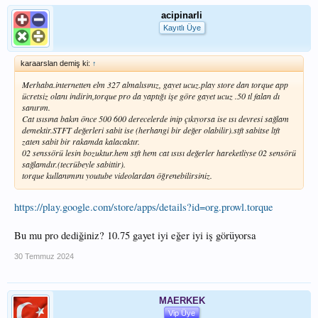
acipinarli
Kayıtlı Üye
karaarslan demiş ki:
↑
Merhaba.internetten elm 327 almalısınız, gayet ucuz.play store dan torque app
ücretsiz olanı indirin,torque pro da yaptığı işe göre gayet ucuz .50 tl falan dı
sanırım.
Cat ısısına bakın önce 500 600 derecelerde inip çıkıyorsa ise ısı devresi sağlam
demektir.STFT değerleri sabit ise (herhangi bir değer olabilir).stft sabitse ltft
zaten sabit bir rakamda kalacaktır.
02 senssörü lesin bozuktur.hem stft hem cat ısısı değerler hareketliyse 02 sensörü
sağlamdır.(tecrübeyle sabittir).
torque kullanımını youtube videolardan öğrenebilirsiniz.
https://play.google.com/store/apps/details?id=org.prowl.torque
Bu mu pro dediğiniz? 10.75 gayet iyi eğer iyi iş görüyorsa
30 Temmuz 2024
MAERKEK
Vip Üye