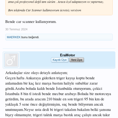
ama çok profesyonel değil tam sürüm . Araca özel adaptasyon vs yaptırmaz.
Ben telefonda Car Scanner kullanıyorum ücretsiz versiyon
Bende car scanner kullanıyorum.
30 Temmuz 2024
MAERKEK
bunu beğendi.
EraMotor
Kayıtlı Üye
Yeni Üye
Arkadaşlar size olayı detaylı anlatayım;
Geçen hafta Ankaraya giderken triger kayışı koptu bende
anlamadım bir kaç kez marşa bastım haliyle subablar zarar
gördü.Araba boluda kaldı bende İstanbulda oturuyorum, çekici
İstanbula 8 bin tl istedi bende mecbur arabayı Boluda bir motorcuya
getirdim, bu arada aracım 210 binde en son trigeri 95 bin km de
yaklaşık 5 sene önce değiştirmişim, suç bende biliyorum ancak
unutmuşum.Neyse usta dedi bi trigeri takalım bakalım belki şansına
bişey olmamıştır, trigeri taktık marşa bastık araç çalıştı ancak takır