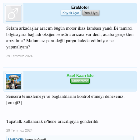
EraMotor
Kayıtlı Üye
Yeni Üye
Selam arkadaşlar aracım bugün motor ikaz lambası yandı.Bi tamirci
bilgisayara bağladı oksijen sensörü arızası var dedi, acaba gerçekten
arızalımı? Malum az para değil parça iadede edilmiyor ne
yapmalıyım?
29 Temmuz 2024
Asel Kaan Efe
Moderatör
Sensörü temizlemeyi ve bağlantılarını kontrol etmeyi deneseniz.
[emoji3]
Tapatalk kullanarak iPhone aracılığıyla gönderildi
29 Temmuz 2024
MAERKEK
bunu beğendi.