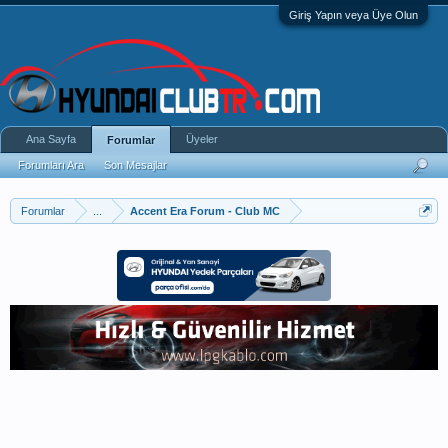
Giriş Yapın veya Üye Olun
Ana Sayfa
Üyeler
Forumlar
Forumları Ara
Son Mesajlar
Forumlar
...
Accent Era Forum - Club MC