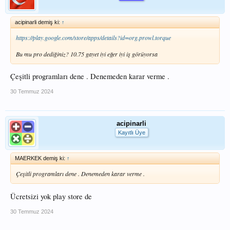
acipinarli demiş ki:
↑
https://play.google.com/store/apps/details?id=org.prowl.torque
Bu mu pro dediğiniz? 10.75 gayet iyi eğer iyi iş görüyorsa
Çeşitli programları dene . Denemeden karar verme .
30 Temmuz 2024
acipinarli
Kayıtlı Üye
MAERKEK demiş ki:
↑
Çeşitli programları dene . Denemeden karar verme .
Ücretsizi yok play store de
30 Temmuz 2024