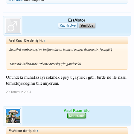
EraMotor
Kayıtlı Üye
Yeni Üye
Asel Kaan Efe demiş ki:
↑
Sensörü temizlemeyi ve bağlantılarını kontrol etmeyi deneseniz. [emoji3]
Tapatalk kullanarak iPhone aracılığıyla gönderildi
Önündeki muhafazayı sökmek epey uğaştırıcı gibi, birde ne ile nasıl
temizleyeceğimi bilemiyorum.
29 Temmuz 2024
Asel Kaan Efe
Moderatör
EraMotor demiş ki:
↑