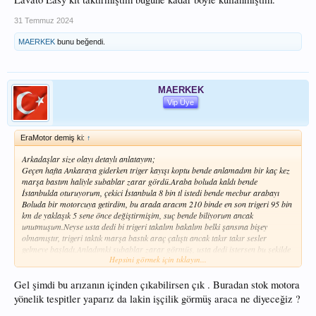
31 Temmuz 2024
MAERKEK
bunu beğendi.
MAERKEK
Vip Üye
EraMotor demiş ki:
↑
Arkadaşlar size olayı detaylı anlatayım;
Geçen hafta Ankaraya giderken triger kayışı koptu bende anlamadım bir kaç kez
marşa bastım haliyle subablar zarar gördü.Araba boluda kaldı bende
İstanbulda oturuyorum, çekici İstanbula 8 bin tl istedi bende mecbur arabayı
Boluda bir motorcuya getirdim, bu arada aracım 210 binde en son trigeri 95 bin
km de yaklaşık 5 sene önce değiştirmişim, suç bende biliyorum ancak
unutmuşum.Neyse usta dedi bi trigeri takalım bakalım belki şansına bişey
olmamıştır, trigeri taktık marşa bastık araç çalıştı ancak takır takır sesler
gelmeye başladı.Anladımki subablar zarar görmüş, usta dedi istersen bu şekilde
Hepsini görmek için tıklayın...
İstanbula git seni götürür dedi, bende dedimki usta sen bunu yap.Oda tamam
dedi neyse 4 gün sonra arabayı almaya gittim.250 km yol yaptım eve geldim,
ertesi gün marşa bastım bir 15 km sonra bu oksijen sensörü ışığı yandı
Gel şimdi bu arızanın içinden çıkabilirsen çık . Buradan stok motora
İstanbulda bir motorcuya bilgisayara bağlattım P130 oksijen sensörü hatası
yönelik tespitler yaparız da lakin işçilik görmüş araca ne diyeceğiz ?
çıktı.Ustayı aradım dedim bu oksijen sensörü 15 yıldan beri (sıfır amıştım