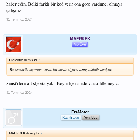
haber edin. Belki farklı bir kod verir ona göre yardımcı olmaya
çalışırız.
31 Temmuz 2024
MAERKEK
Vip Üye
EraMotor demiş ki:
↑
Bu sensörün sigortası varmı bir sitede sigorta atmış olabilir deniyor.
Sensörlere ait sigorta yok . Beyin içerisinde varsa bilemeyiz.
31 Temmuz 2024
EraMotor
Kayıtlı Üye
Yeni Üye
MAERKEK demiş ki:
↑