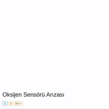
Oksijen Sensörü Arızası
1
2
İleri >