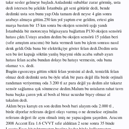
takır sesler gelmeye başladı.Anladımki subablar zarar görmüş, usta
dedi istersen bu şekilde İstanbula git seni götürür dedi, bende
dedimki usta sen bunu yap.Oda tamam dedi neyse 4 gün sonra
arabayı almaya gittim.250 km yol yaptım eve geldim, ertesi gün
marşa bastım bir 15 km sonra bu oksijen sensörü ışığı yandı
İstanbulda bir motorcuya bilgisayara bağlattım P130 oksijen sensörü
hatası çıktı.Ustayı aradım dedim bu oksijen sensörü 15 yıldan beri
(sıfır amıştım aracımı) bir hata vermedi tam bu işlem sonrası nasıl
denk geldi.Oda bana bir elektrikçiye göster felan dedi.Dedim usta
sen bu üst kapağı söktün yanlış bişeymi oldu acaba subab ayarı
hatası felan acaba bundan dolayı bu hatayı vermesin, oda bana
olamaz v.s. dedi.
Bugün egsozcuya gittim söktü felan yenisini al dedi, temizlik felan
olmaz dedi dedimki usta bu öyle ufak bir para değil illa birde orjinali
randıman veriyormuş oda 3.200 tl az para değil ya dedim alır takarız
sensör sağlamsa ışık sönmezse dedim.Malum bu ustaların rahat tavrı
bana başka çaren yok al bosh al biraz ucuzdur bişey olmaz al
takalım dedi.
Aklım beya karıştı en son dedim bosh bari alayım oda 2.000 tl ,
birde diyorlar referans değeri olayı varmış o ne demekse orjinalin
referans değeri ile aynı olmalı imiş ne yapacağımı şaşırdım. Aracım
2008 Accent Era 1.6 CVVT sıfır aldıktan 2 sene sonra 35 binde
Lavato Easy kit taktırmıştım bugüne kadar böyle kullanmıştım.