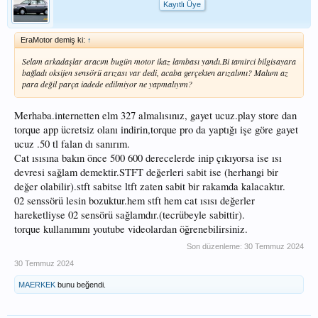
Kayıtlı Üye
EraMotor demiş ki:
↑
Selam arkadaşlar aracım bugün motor ikaz lambası yandı.Bi tamirci bilgisayara
bağladı oksijen sensörü arızası var dedi, acaba gerçekten arızalımı? Malum az
para değil parça iadede edilmiyor ne yapmalıyım?
Merhaba.internetten elm 327 almalısınız, gayet ucuz.play store dan
torque app ücretsiz olanı indirin,torque pro da yaptığı işe göre gayet
ucuz .50 tl falan dı sanırım.
Cat ısısına bakın önce 500 600 derecelerde inip çıkıyorsa ise ısı
devresi sağlam demektir.STFT değerleri sabit ise (herhangi bir
değer olabilir).stft sabitse ltft zaten sabit bir rakamda kalacaktır.
02 senssörü lesin bozuktur.hem stft hem cat ısısı değerler
hareketliyse 02 sensörü sağlamdır.(tecrübeyle sabittir).
torque kullanımını youtube videolardan öğrenebilirsiniz.
Son düzenleme:
30 Temmuz 2024
30 Temmuz 2024
MAERKEK
bunu beğendi.