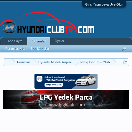
Giriş Yapın veya Üye Olun
Ana Sayfa
Üyeler
Forumlar
Forumları Ara
Son Mesajlar
...
Forumlar
Hyundai Model Grupları
Ioniq Forum - Club