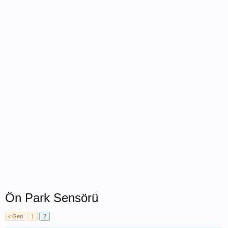
Ön Park Sensörü
< Geri
1
2