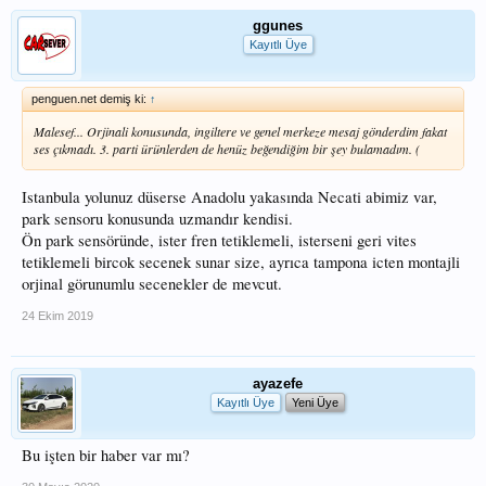
ggunes
Kayıtlı Üye
penguen.net demiş ki:
↑
Malesef... Orjinali konusunda, ingiltere ve genel merkeze mesaj gönderdim fakat
ses çıkmadı. 3. parti ürünlerden de henüz beğendiğim bir şey bulamadım. (
Istanbula yolunuz düserse Anadolu yakasında Necati abimiz var,
park sensoru konusunda uzmandır kendisi.
Ön park sensöründe, ister fren tetiklemeli, isterseni geri vites
tetiklemeli bircok secenek sunar size, ayrıca tampona icten montajli
orjinal görunumlu secenekler de mevcut.
24 Ekim 2019
ayazefe
Kayıtlı Üye
Yeni Üye
Bu işten bir haber var mı?