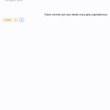
30 Mayıs 2020
(Yanıt vermek için üye olmalı veya giriş yapmalısınız)
< Geri
1
2