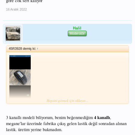
gore cok sert kaliyor
16 Aralık 2022
Halil
Moderatör
45R3928 demiş ki:
↑
fotos gifs
Hepsini görmek için tıklayın...
Güncel olan ithal Goodyear efficient grip performance 2 modeli ise bu 4kanallı
oldukça dengeli bir model
4 kanallı
3 kanallı modeli biliyorum, benim beğenmediğim
,
megane'lar üzerinde fabrika çıkış gelen lastik değil sonradan alınan
lastik. üretim yerine bakmadım.