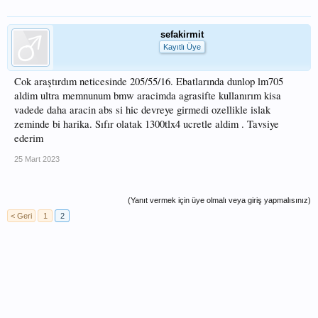
sefakirmit
Kayıtlı Üye
Cok araştırdım neticesinde 205/55/16. Ebatlarında dunlop lm705
aldim ultra memnunum bmw aracimda agrasifte kullanırım kisa
vadede daha aracin abs si hic devreye girmedi ozellikle islak
zeminde bi harika. Sıfır olatak 1300tlx4 ucretle aldim . Tavsiye
ederim
25 Mart 2023
(Yanıt vermek için üye olmalı veya giriş yapmalısınız)
< Geri
1
2