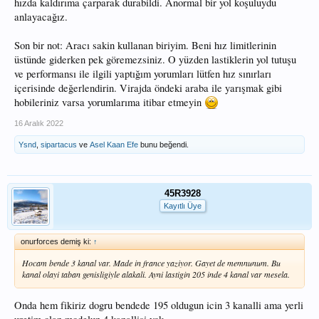
hızda kaldırıma çarparak durabildi. Anormal bir yol koşuluydu
anlayacağız.
Son bir not: Aracı sakin kullanan biriyim. Beni hız limitlerinin
üstünde giderken pek göremezsiniz. O yüzden lastiklerin yol tutuşu
ve performansı ile ilgili yaptığım yorumları lütfen hız sınırları
içerisinde değerlendirin. Virajda öndeki araba ile yarışmak gibi
hobileriniz varsa yorumlarıma itibar etmeyin
16 Aralık 2022
Ysnd
,
sipartacus
ve
Asel Kaan Efe
bunu beğendi.
45R3928
Kayıtlı Üye
onurforces demiş ki:
↑
Hocam bende 3 kanal var. Made in france yaziyor. Gayet de memnunum. Bu
kanal olayi taban genisligiyle alakali. Ayni lastigin 205 inde 4 kanal var mesela.
Onda hem fikiriz dogru bendede 195 oldugun icin 3 kanalli ama yerli