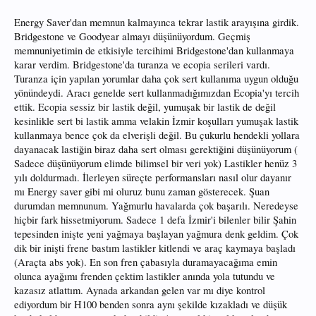
Energy Saver'dan memnun kalmayınca tekrar lastik arayışına girdik.
Bridgestone ve Goodyear almayı düşünüyordum. Geçmiş
memnuniyetimin de etkisiyle tercihimi Bridgestone'dan kullanmaya
karar verdim. Bridgestone'da turanza ve ecopia serileri vardı.
Turanza için yapılan yorumlar daha çok sert kullanıma uygun olduğu
yönündeydi. Aracı genelde sert kullanmadığımızdan Ecopia'yı tercih
ettik. Ecopia sessiz bir lastik değil, yumuşak bir lastik de değil
kesinlikle sert bi lastik amma velakin İzmir koşulları yumuşak lastik
kullanmaya bence çok da elverişli değil. Bu çukurlu hendekli yollara
dayanacak lastiğin biraz daha sert olması gerektiğini düşünüyorum (
Sadece düşünüyorum elimde bilimsel bir veri yok) Lastikler henüz 3
yılı doldurmadı. İlerleyen süreçte performansları nasıl olur dayanır
mı Energy saver gibi mi oluruz bunu zaman gösterecek. Şuan
durumdan memnunum. Yağmurlu havalarda çok başarılı. Neredeyse
hiçbir fark hissetmiyorum. Sadece 1 defa İzmir'i bilenler bilir Şahin
tepesinden inişte yeni yağmaya başlayan yağmura denk geldim. Çok
dik bir inişti frene bastım lastikler kitlendi ve araç kaymaya başladı
(Araçta abs yok). En son fren çabasıyla duramayacağıma emin
olunca ayağımı frenden çektim lastikler anında yola tutundu ve
kazasız atlattım. Aynada arkandan gelen var mı diye kontrol
ediyordum bir H100 benden sonra aynı şekilde kızakladı ve düşük