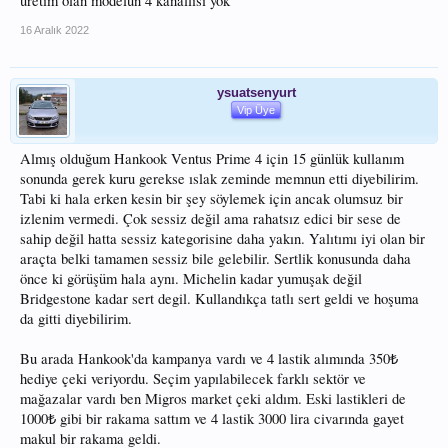
uretim olan modelun 4 kanallisi yok
16 Aralık 2022
ysuatsenyurt
Vip Üye
Almış olduğum Hankook Ventus Prime 4 için 15 günlük kullanım
sonunda gerek kuru gerekse ıslak zeminde memnun etti diyebilirim.
Tabi ki hala erken kesin bir şey söylemek için ancak olumsuz bir
izlenim vermedi. Çok sessiz değil ama rahatsız edici bir sese de
sahip değil hatta sessiz kategorisine daha yakın. Yalıtımı iyi olan bir
araçta belki tamamen sessiz bile gelebilir. Sertlik konusunda daha
önce ki görüşüm hala aynı. Michelin kadar yumuşak değil
Bridgestone kadar sert degil. Kullandıkça tatlı sert geldi ve hoşuma
da gitti diyebilirim.
Bu arada Hankook'da kampanya vardı ve 4 lastik alımında 350₺
hediye çeki veriyordu. Seçim yapılabilecek farklı sektör ve
mağazalar vardı ben Migros market çeki aldım. Eski lastikleri de
1000₺ gibi bir rakama sattım ve 4 lastik 3000 lira civarında gayet
makul bir rakama geldi.