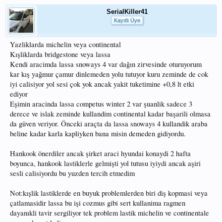
SerialKiller41
Kayıtlı Üye
Yazliklarda michelin veya continental
Kışliklarda bridgestone veya lassa
Kendi aracimda lassa snoways 4 var dağın zirvesinde oturuyorum
kar kış yağmur çamur dinlemeden yolu tutuyor kuru zeminde de cok
iyi calisiyor yol sesi çok yok ancak yakit tuketimine +0,8 lt etki
ediyor
Eşimin aracinda lassa competus winter 2 var şuanlik sadece 3
derece ve islak zeminde kullandim continental kadar başarili olmasa
da güven veriyor. Önceki araçta da lassa snoways 4 kullandik araba
beline kadar karla kapliyken bana misin demeden gidiyordu.
Hankook önerdiler ancak şirket araci hyundai konaydi 2 hafta
boyunca, hankook lastiklerle gelmişti yol tutusu iyiydi ancak aşiri
sesli calisiyordu bu yuzden tercih etmedim
Not:kışlik lastiklerde en buyuk problemlerden biri diş kopmasi veya
çatlamasidir lassa bu işi cozmus gibi sert kullanima ragmen
dayanıkli tavir sergiliyor tek problem lastik michelin ve continentale