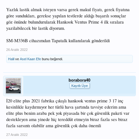
Yazlık lastik almak isteyen varsa gerek makul fiyatı, gerek fiyatına
göre sundukları, gerekse yapılan testlerde aldığı başarılı sonuçlar
göz önünde bulundurularak Hankook Ventus Prime 4 ilk sıralara
yazilabilecek bir lastik diyorum.
SM-M336B cihazımdan Tapatalk kullanılarak gönderildi
26 Aralık 2022
Halil
ve
Asel Kaan Efe
bunu beğendi.
borabora40
Kayıtlı Üye
İ20 elite plus 2021 fabrika çıkışlı hankook ventus prime 3 17 inç
kesinlikle kaydırmıyor her türlü hava şartında tavsiye ederim ama
elite plus benim araba pek yok piyasada bir çok güvenlik paketi var
destekleyen ama yinede hiç tereddüt etmeyin biraz fazla ses biraz
fazla sarsıntı olabilir ama güvenlik çok daha önemli
27 Aralık 2022