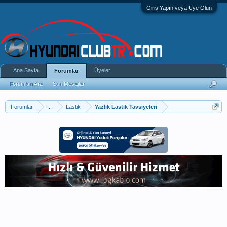
Giriş Yapın veya Üye Olun
Ana Sayfa
Üyeler
Forumlar
Forumları Ara
Son Mesajlar
Forumlar
...
Lastik
Yazlık Lastik Tavsiyeleri