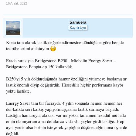
16 Aralık 2022
Samuera
Kayıtlı Üye
Konu tam olarak lastik değerlendirmesine döndüğüne göre ben de
tecrübelerimi anlatayım
Erada sırasıysa Bridgestone B250 - Michelin Energy Saver -
Bridgestone Ecopia ep 150 kullandık.
B250'yi 5 yılı doldurduğunda hamur özelliğini yitirmeye başlamıştır
lastik önemli diyip değiştirdik. Hissedilir hiçbir performans kaybı
yoktu lastikte.
Energy Saver tam bir faciaydı. 4 yılın sonunda hemen hemen her
dur-kalkta seri kalkış yapıyormuşçasına lastik sarmaya başladı.
Lastiğin hamuruyla alakası var mı yoksa tamamen tesadüf mü hala
emin olamıyorum ama defalarca vida vb. şeyler girdi lastiğe. Hep
aynı yerde olsa birinin isteyerek yaptığını düşüneceğim ama öyle de
değildi.