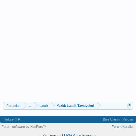
Forumlar
...
Lastik
Yazlık Lastik Tavsiyeleri
Türkçe (TR)
Bize Ulaşın
Yardım
Forum software by XenForo™
Forum Kuralları
|
Kia Forum
|
LPG Ayar Forumu