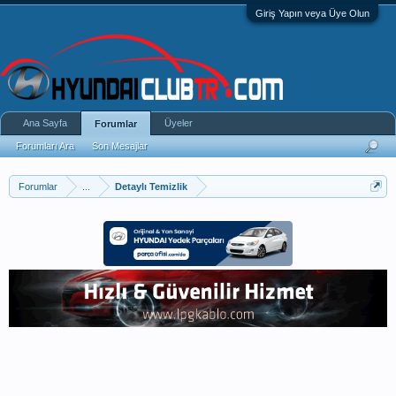
Giriş Yapın veya Üye Olun
Ana Sayfa
Üyeler
Forumlar
Forumları Ara
Son Mesajlar
Forumlar
...
Detaylı Temizlik