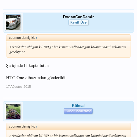
DoganCanDemir
Kayıtlı Üye
ccomen demiş ki:
↑
Arkadaslar aldigim kil 180 gr bir kısmını kullanacagım kalanini nasil saklamam
gerekiyor?
Şu içinde bi kapta tutun
HTC One cihazımdan gönderildi
17 Ağustos 2015
Köksal
Süper Moderatör
ccomen demiş ki:
↑
Arkadaslar aldigim kil 180 gr bir kısmını kullanacagım kalanini nasil saklamam