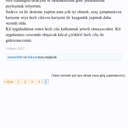
olsa edindiğim deneyim ve okuduklarıma göre yorumlarımı
paylaşmak istiyorum.
Sadece su ile deneme yaptım ama çok iyi olmadı, araç şampuanı+su
karışımı veya hızlı cila+su karışımı ile kayganlık yapmak daha
verimli oldu.
Kil uyguladıktan sonra hızlı cila kullanmak yeterli olmayacaktır. Kil
uygulaması sırasında oluşacak kılcal çizikleri hızlı cila ile
gideremezsiniz.
3 Mayıs 2017
master006
ve
Köksal
bunu beğendi.
(Yanıt vermek için üye olmalı veya giriş yapmalısınız)
< Geri
1
2
3
4
5