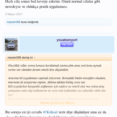
Hızlı cila sonax bsd tavsiye ederim. Ömrü normal cilalar gibi
neredeyse ve oldukça pratik uygulaması.
3 Mayıs 2017
master006
bunu beğendi.
ysuatsenyurt
Vip Üye
master006 demiş ki:
↑
Öncelikle yıllar sonra konuyu hortlatmak istemezdim ama yeni konu açmak
yerine var olandan devam etmeli diye düşündüm.
Aracıma kil uygulaması yapmak istiyorum. Konudaki bütün mesajları okudum,
internette de araştırma yaptım. Aklıma takılan birkaç soru var.
Kili uygularken kayganlık sağlaması için sadece su yeterli olur mu yoksa araç
şampuanı satın alıp kullanayım mı veya evde kullanılan sıvı sabunlar etkili olur
mu?
Kil uyguladıktan sonra cila olmazsa olmaz mı? Bunun için sonax'ın veya
Hepsini görmek için tıklayın...
automix'in (fiyatları uygun diye bu markalara baktım) hızlı cilalarını kullansam
yeterli gelir mi?
Bu soruya en iyi cevabı
@Köksal
verir diye düşünüyor ama az da