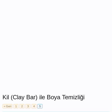
Kil (Clay Bar) ile Boya Temizliği
< Geri
1
2
3
4
5