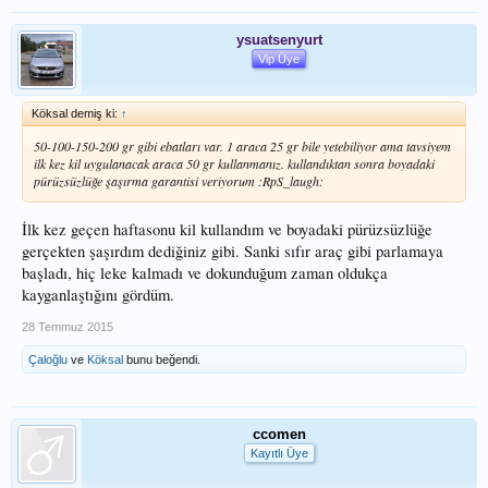
ysuatsenyurt
Vip Üye
Köksal demiş ki:
↑
50-100-150-200 gr gibi ebatları var. 1 araca 25 gr bile yetebiliyor ama tavsiyem
ilk kez kil uygulanacak araca 50 gr kullanmanız. kullandıktan sonra boyadaki
pürüzsüzlüğe şaşırma garantisi veriyorum :RpS_laugh:
İlk kez geçen haftasonu kil kullandım ve boyadaki pürüzsüzlüğe
gerçekten şaşırdım dediğiniz gibi. Sanki sıfır araç gibi parlamaya
başladı, hiç leke kalmadı ve dokunduğum zaman oldukça
kayganlaştığını gördüm.
28 Temmuz 2015
Çaloğlu
ve
Köksal
bunu beğendi.
ccomen
Kayıtlı Üye