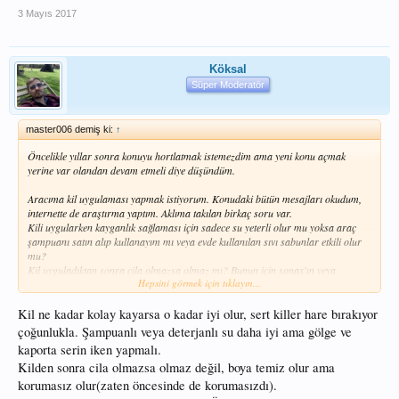
3 Mayıs 2017
Köksal
Süper Moderatör
master006 demiş ki:
↑
Öncelikle yıllar sonra konuyu hortlatmak istemezdim ama yeni konu açmak
yerine var olandan devam etmeli diye düşündüm.
Aracıma kil uygulaması yapmak istiyorum. Konudaki bütün mesajları okudum,
internette de araştırma yaptım. Aklıma takılan birkaç soru var.
Kili uygularken kayganlık sağlaması için sadece su yeterli olur mu yoksa araç
şampuanı satın alıp kullanayım mı veya evde kullanılan sıvı sabunlar etkili olur
mu?
Kil uyguladıktan sonra cila olmazsa olmaz mı? Bunun için sonax'ın veya
Hepsini görmek için tıklayın...
automix'in (fiyatları uygun diye bu markalara baktım) hızlı cilalarını kullansam
yeterli gelir mi?
Kil ne kadar kolay kayarsa o kadar iyi olur, sert killer hare bırakıyor
çoğunlukla. Şampuanlı veya deterjanlı su daha iyi ama gölge ve
kaporta serin iken yapmalı.
Kilden sonra cila olmazsa olmaz değil, boya temiz olur ama
korumasız olur(zaten öncesinde de korumasızdı).