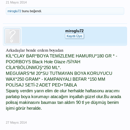
21 Mayıs 2014
miroglu72
bunu beğendi.
miroglu72
Kayıtlı Üye
Arkadaşlar bende erdem boyadan
KİL*CLAY BAR*BOYA TEMİZLEME HAMURU*180 GR * -
POORBOYS Black Hole Glaze /SİYAH
CİLA*BÖLÜNMÜŞ*250 ML*.
MEGUİARS*M 20*SU TUTMAYAN BOYA KORUYUCU
WAX*250 GRAM* -
KAMPANYALI BEFAR *150 MM
POLİSAJ SETİ-2 ADET PED+TABLA
Sipariş verdim yarın elim de olur herhalde haftasonu aracımı
parlatıp boya korumayı atacağım inşallah güzel olur.Bu arada
polisaj makinasını baumax tan aldım 90 tl ye düşmüş benim
işimi görür heralde.
27 Mayıs 2014