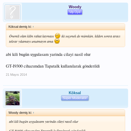
Woody
Vip Üye
Köksal demiş ki:
↑
Önemli olan kilin rahat kayması
iki seçenek de mümkün. kilden sonra aracı
tekrar yıkamayı unutmayın ama
abi kili bugün uygulasam yarinda cilayi nasil olur
GT-I9300 cihazımdan Tapatalk kullanılarak gönderildi
21 Mayıs 2014
Köksal
Süper Moderatör
Woody demiş ki:
↑
abi kili bugün uygulasam yarinda cilayi nasil olur
GT-I9300 cihazımdan Tapatalk kullanılarak gönderildi