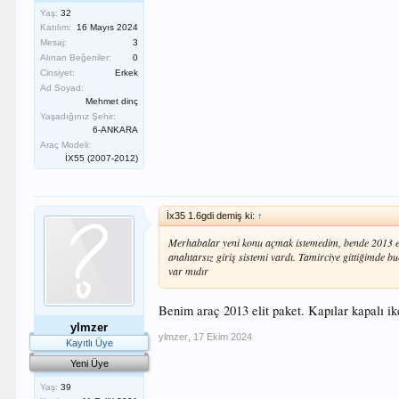
Yaş:
32
Katılım:
16 Mayıs 2024
Mesaj:
3
Alınan Beğeniler:
0
Cinsiyet:
Erkek
Ad Soyad:
Mehmet dinç
Yaşadığınız Şehir:
6-ANKARA
Araç Modeli:
İX55 (2007-2012)
İx35 1.6gdi demiş ki:
↑
Merhabalar yeni konu açmak istemedim, bende 2013 eli
anahtarsız giriş sistemi vardı. Tamirciye gittiğimde b
var mıdır
Benim araç 2013 elit paket. Kapılar kapalı ik
ylmzer
ylmzer
,
17 Ekim 2024
Kayıtlı Üye
Yeni Üye
Yaş:
39