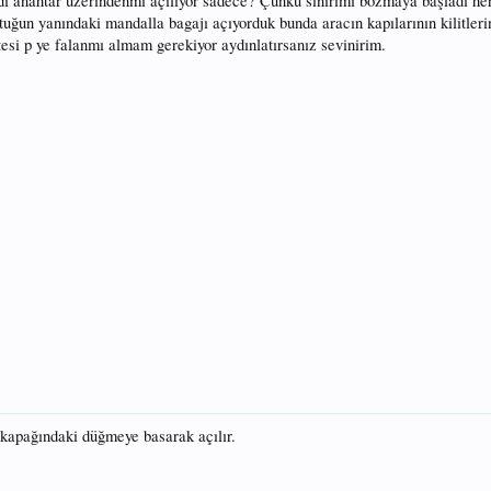
idi anahtar üzerindenmi açılıyor sadece? Çünkü sinirimi bozmaya başladı he
ltuğun yanındaki mandalla bagajı açıyorduk bunda aracın kapılarının kilitle
si p ye falanmı almam gerekiyor aydınlatırsanız sevinirim.
j kapağındaki düğmeye basarak açılır.