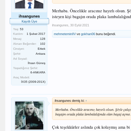
Merhaba. Öncelikle aracınız hayırlı olsun. Şö
isteyen kişi bagajın orada plaka lambalalığın
ihsangunes
Kayıtlı Üye
ihsangunes
,
30 Eylül 2021
Yaş:
53
mehmeteminIIV
ve
gokhan06
bunu beğendi.
Katılım:
1 Şubat 2017
Mesaj:
128
Alınan Beğeniler:
102
Cinsiyet:
Erkek
Şehir:
Ankara
Ad Soyad:
İhsan Güneş
Yaşadığınız Şehir:
6-ANKARA
Araç Modeli:
İX35 (2009-201X)
ihsangunes demiş ki:
↑
Merhaba. Öncelikle aracınız hayırlı olsun. Şöyle çalışı
bagajın orada plaka lambalalığında olan bagaj açma k
Çok teşekkürler aslında çok kolaymış ama bi