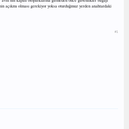
r avm nin kapalı otoparklarına girmeden önce güvenlikler bagajı
rinin açıkmı olması gerekiyor yoksa oturduğmuz yerden anahtardaki
#1