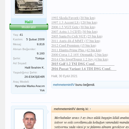
1992 Skoda Favorit (20 bin km)
Halil
1997 1.3 Accent LS (120 bin km)
2006 1.5 VGT Getz (30 bin km)
Moderatör
2007 Astra 1.3 CDTI (30 bin km)
Yaş:
41
2005 Santa Fe Crdi VGT (25 bin km)
Katılım:
5 Şubat 2009
2011 Auris d4-d MMT (37 bin km)
Mesaj:
9,816
2012 Ceed Premium (15 bin km)
Alınan Beğeniler:
2011 Elantra Prime Plus (42 bin km)
9,160
2000 Corsa 1.2 16V Otomatik (2 bin km)
Şehir:
Türkiye
2014 Clio SportTourer 1.2 Joy
(4 bin km)
2015 Golf 1.2 TSI DSG Comf.___________
Ad Soyad:
Halil İbrahim K.
2016 Passat Variant 1.6 TDI DSG Comf.___
Yaşadığınız Şehir:
Halil
,
30 Eylül 2021
26-ESKİŞEHİR
Araç Modeli:
mehmeteminIIV
bunu beğendi.
Hyundai Marka Aracım
Yok
mehmeteminIIV demiş ki:
↑
Merhabalar aracı 3 ay önce aldık bagajın kilidi anah
istiyor ve eski corollamızda koltuğun yanındaki mand
yetiyormu yada vitesi p ye falanmı almam gerekiyor ayd