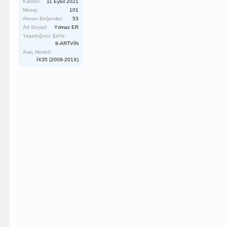
Katılım:
11 Eylül 2021
Mesaj:
101
Alınan Beğeniler:
53
Ad Soyad:
Yılmaz ER
Yaşadığınız Şehir:
8-ARTVİN
Araç Modeli:
İX35 (2009-201X)