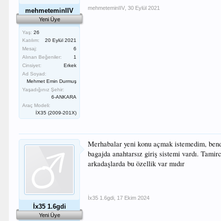
mehmeteminIIV
,
30 Eylül 2021
mehmeteminIIV
Yeni Üye
Yaş:
26
Katılım:
20 Eylül 2021
Mesaj:
6
Alınan Beğeniler:
1
Cinsiyet:
Erkek
Ad Soyad:
Mehmet Emin Durmuş
Yaşadığınız Şehir:
6-ANKARA
Araç Modeli:
İX35 (2009-201X)
Merhabalar yeni konu açmak istemedim, bende 
bagajda anahtarsız giriş sistemi vardı. Tamir
arkadaşlarda bu özellik var mıdır
İx35 1.6gdi
,
17 Ekim 2024
İx35 1.6gdi
Yeni Üye