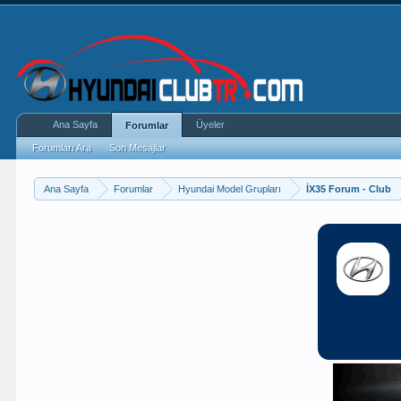
Ana Sayfa
Üyeler
Forumlar
Forumları Ara
Son Mesajlar
Ana Sayfa
Forumlar
Hyundai Model Grupları
İX35 Forum - Club