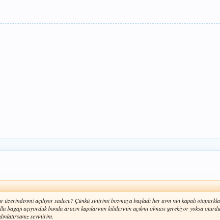
tar üzerindenmi açılıyor sadece? Çünkü sinirimi bozmaya başladı her avm nin kapalı otoparkla
alla bagajı açıyorduk bunda aracın kapılarının kilitlerinin açıkmı olması gerekiyor yoksa o
ınlatırsanız sevinirim.