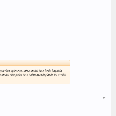
epteyken açılmıyor. 2012 model ix35 lerde bagajda
 model elite paket ix35 i olan arkadaşlarda bu özellik
#6