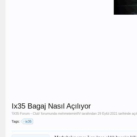
Ix35 Bagaj Nasıl Açılıyor
'
İX35 Forum - Club
' forumunda
mehmeteminIIV
tarafından
29 Eylül 2021
tarihinde aç
Tags:
ix35