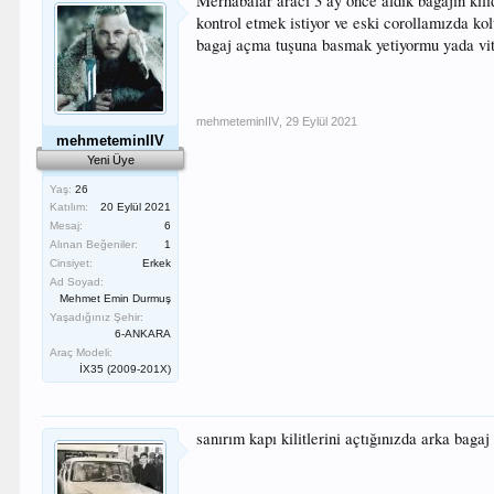
Merhabalar aracı 3 ay önce aldık bagajın kil
kontrol etmek istiyor ve eski corollamızda ko
bagaj açma tuşuna basmak yetiyormu yada vite
mehmeteminIIV
,
29 Eylül 2021
mehmeteminIIV
Yeni Üye
Yaş:
26
Katılım:
20 Eylül 2021
Mesaj:
6
Alınan Beğeniler:
1
Cinsiyet:
Erkek
Ad Soyad:
Mehmet Emin Durmuş
Yaşadığınız Şehir:
6-ANKARA
Araç Modeli:
İX35 (2009-201X)
sanırım kapı kilitlerini açtığınızda arka baga