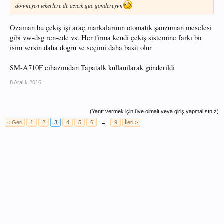
dönmeyen tekerlere de azıcık güc göndereyim
Ozaman bu çekiş işi araç markalarının otomatik şanzuman meselesi
gibi vw-dsg ren-edc vs. Her firma kendi çekiş sistemine farkı bir
isim versin daha dogru ve seçimi daha basit olur
SM-A710F cihazımdan Tapatalk kullanılarak gönderildi
8 Aralık 2016
(Yanıt vermek için üye olmalı veya giriş yapmalısınız)
< Geri
1
2
3
4
5
6
→
9
İleri >