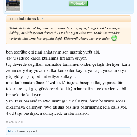
Moderatör
gurcanbulut demiş ki:
↑
Tabiki değil de yol koşulları, arabanın durumu, açısı, hangi lastiklerin boşta
kaldığı, artikülasyonun derecesi v.s v.s bir yığın etken var. Tabiki işe yaradığı
yerlerde olur ama her koşulda değil. Elektronik sistem bir yere kadar
ben tecrübe ettigimi anlatayım sen mantık yürüt abi.
4x4'u sadece karda kullanma fırsatım oluyor.
tuş devrede degilken normalde tamamen önden çekişli ilerliyor. karlı
zeminde yokuş yukarı kalkarken önler kaymaya başlayınca arkaya
güç gidiyor gırç pıt mıt ediyor kalkıyor.
ama kalkmadan önce "4wd lock" tuşuna basıp kalkış yapınca tüm
tekerlere eşit güç göndererek kalktığından patinaj cekmeden stabil
bir şekilde kalkıyor.
yani tuşa basmadan awd mantıgı ile çalışıyor, önce batırıyor sonra
çıkarmaya çalışıyor. 4wd tuşuna basınca batırmamak için çalışıyor.
4wd tuşu basılıyken dönüşlerde araba kasıyor.
8 Aralık 2016
Murat
bunu beğendi.