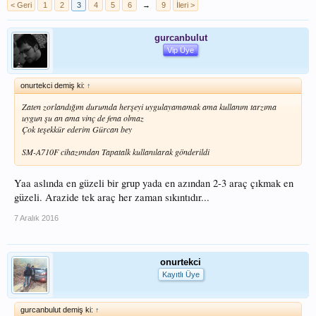
< Geri
1
2
3
4
5
6
→
9
İleri >
gurcanbulut
Vip Üye
onurtekci demiş ki:
↑
Zaten zorlandığım durumda herşeyi uygulayamamak ama kullanım tarzıma
uygun şu an ama vinç de fena olmaz
Çok teşekkür ederim Gürcan bey
SM-A710F cihazımdan Tapatalk kullanılarak gönderildi
Yaa aslında en güzeli bir grup yada en azından 2-3 araç çıkmak en
güzeli. Arazide tek araç her zaman sıkıntıdır...
7 Aralık 2016
onurtekci
Kayıtlı Üye
gurcanbulut demiş ki:
↑