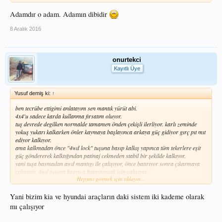
Adamdır o adam. Adamın dibidir
8 Aralık 2016
onurtekci
Kayıtlı Üye
Yusuf demiş ki:
↑
ben tecrübe ettigimi anlatayım sen mantık yürüt abi.
4x4'u sadece karda kullanma fırsatım oluyor.
tuş devrede degilken normalde tamamen önden çekişli ilerliyor. karlı zeminde
yokuş yukarı kalkarken önler kaymaya başlayınca arkaya güç gidiyor gırç pıt mıt
ediyor kalkıyor.
ama kalkmadan önce "4wd lock" tuşuna basıp kalkış yapınca tüm tekerlere eşit
güç göndererek kalktığından patinaj cekmeden stabil bir şekilde kalkıyor.
yani tuşa basmadan awd mantıgı ile çalışıyor, önce batırıyor sonra çıkarmaya
çalışıyor. 4wd tuşuna basınca batırmamak için çalışıyor.
Hepsini görmek için tıklayın...
4wd tuşu basılıyken dönüşlerde araba kasıyor.
Yani bizim kia ve hyundai araçların daki sistem iki kademe olarak
mı çalışıyor