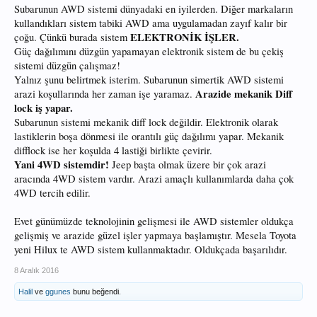
Subarunun AWD sistemi dünyadaki en iyilerden. Diğer markaların
kullandıkları sistem tabiki AWD ama uygulamadan zayıf kalır bir
ELEKTRONİK İŞLER.
çoğu. Çünkü burada sistem
Güç dağılımını düzgün yapamayan elektronik sistem de bu çekiş
sistemi düzgün çalışmaz!
Yalnız şunu belirtmek isterim. Subarunun simertik AWD sistemi
Arazide mekanik Diff
arazi koşullarında her zaman işe yaramaz.
lock iş yapar.
Subarunun sistemi mekanik diff lock değildir. Elektronik olarak
lastiklerin boşa dönmesi ile orantılı güç dağılımı yapar. Mekanik
difflock ise her koşulda 4 lastiği birlikte çevirir.
Yani 4WD sistemdir!
Jeep başta olmak üzere bir çok arazi
aracında 4WD sistem vardır. Arazi amaçlı kullanımlarda daha çok
4WD tercih edilir.
Evet günümüzde teknolojinin gelişmesi ile AWD sistemler oldukça
gelişmiş ve arazide güzel işler yapmaya başlamıştır. Mesela Toyota
yeni Hilux te AWD sistem kullanmaktadır. Oldukçada başarılıdır.
8 Aralık 2016
Halil
ve
ggunes
bunu beğendi.