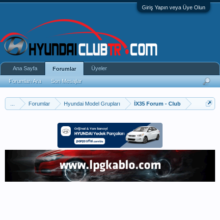
Giriş Yapın veya Üye Olun
Ana Sayfa
Üyeler
Forumlar
Forumları Ara
Son Mesajlar
...
Forumlar
Hyundai Model Grupları
İX35 Forum - Club