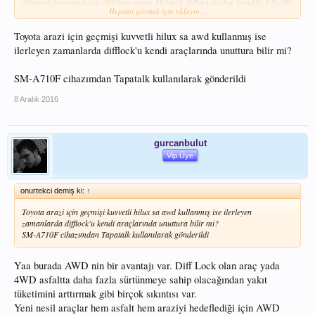
dönmesi ile orantılı güç dağılımı yapar. Mekanik difflock ise her koşulda 4 lastiği
Hepsini görmek için tıklayın...
birlikte çevirir.
Yani 4WD sistemdir!
Jeep başta olmak üzere bir çok arazi aracında 4WD
Toyota arazi için geçmişi kuvvetli hilux sa awd kullanmış ise
sistem vardır. Arazi amaçlı kullanımlarda daha çok 4WD tercih edilir.
ilerleyen zamanlarda difflock'u kendi araçlarında unuttura bilir mi?
Evet günümüzde teknolojinin gelişmesi ile AWD sistemler oldukça gelişmiş ve
arazide güzel işler yapmaya başlamıştır. Mesela Toyota yeni Hilux te AWD
SM-A710F cihazımdan Tapatalk kullanılarak gönderildi
sistem kullanmaktadır. Oldukçada başarılıdır.
8 Aralık 2016
gurcanbulut
Vip Üye
onurtekci demiş ki:
↑
Toyota arazi için geçmişi kuvvetli hilux sa awd kullanmış ise ilerleyen
zamanlarda difflock'u kendi araçlarında unuttura bilir mi?
SM-A710F cihazımdan Tapatalk kullanılarak gönderildi
Yaa burada AWD nin bir avantajı var. Diff Lock olan araç yada
4WD asfaltta daha fazla sürtünmeye sahip olacağından yakıt
tüketimini arttırmak gibi birçok sıkıntısı var.
Yeni nesil araçlar hem asfalt hem araziyi hedeflediği için AWD