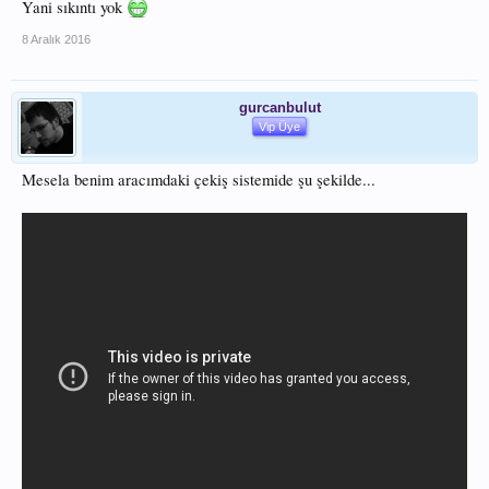
Yani sıkıntı yok
8 Aralık 2016
gurcanbulut
Vip Üye
Mesela benim aracımdaki çekiş sistemide şu şekilde...