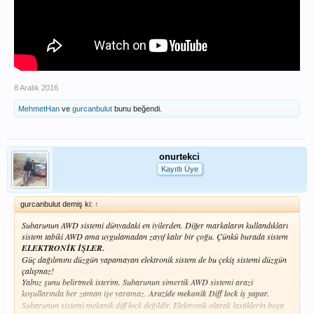
8 Aralık 2016
MehmetHan
ve
gurcanbulut
bunu beğendi.
onurtekci
Kayıtlı Üye
gurcanbulut demiş ki:
↑
Subarunun AWD sistemi dünyadaki en iyilerden. Diğer markaların kullandıkları
sistem tabiki AWD ama uygulamadan zayıf kalır bir çoğu. Çünkü burada sistem
ELEKTRONİK İŞLER.
Güç dağılımını düzgün yapamayan elektronik sistem de bu çekiş sistemi düzgün
çalışmaz!
Yalnız şunu belirtmek isterim. Subarunun simertik AWD sistemi arazi
koşullarında her zaman işe yaramaz.
Arazide mekanik Diff lock iş yapar.
Subarunun sistemi mekanik diff lock değildir. Elektronik olarak lastiklerin boşa