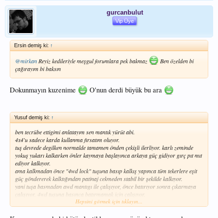
gurcanbulut
Vip Üye
Ersin demiş ki:
↑
@mirkan
Reyiz kedileriyle meşgul forumlara pek bakmaz
Ben özelden bi
çağırayım bi baksın
Dokunmayın kuzenime
O'nun derdi büyük bu ara
Yusuf demiş ki:
↑
ben tecrübe ettigimi anlatayım sen mantık yürüt abi.
4x4'u sadece karda kullanma fırsatım oluyor.
tuş devrede degilken normalde tamamen önden çekişli ilerliyor. karlı zeminde
yokuş yukarı kalkarken önler kaymaya başlayınca arkaya güç gidiyor gırç pıt mıt
ediyor kalkıyor.
ama kalkmadan önce "4wd lock" tuşuna basıp kalkış yapınca tüm tekerlere eşit
güç göndererek kalktığından patinaj cekmeden stabil bir şekilde kalkıyor.
yani tuşa basmadan awd mantıgı ile çalışıyor, önce batırıyor sonra çıkarmaya
çalışıyor. 4wd tuşuna basınca batırmamak için çalışıyor.
Hepsini görmek için tıklayın...
4wd tuşu basılıyken dönüşlerde araba kasıyor.