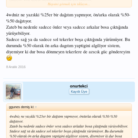
Hepsini görmek için tıklayın...
4wd tuşu basılıyken dönüşlerde araba kasıyor.
4wdniz ne yazıkki %25er bir dağıtım yapmıyor, ön/arka olarak %50-
%50 dağıtıyor.
Zateb bu nedenle sadece önler veya sadece arkalar bosa çıktığında
yürüyebiliyor.
Sadece sağ ya da sadece sol tekerler boşa çıktığında yürümüyor. Bu
durumda %50 olarak ön arka dagıtım yaptigini algiliyor sistem,
diyemiyor ki dur bosa dönmeyen tekerlere de azıcık güc göndereyim
8 Aralık 2016
onurtekci
Kayıtlı Üye
ggunes demiş ki:
↑
4wdniz ne yazıkki %25er bir dağıtım yapmıyor, ön/arka olarak %50-%50
dağıtıyor.
Zateb bu nedenle sadece önler veya sadece arkalar bosa çıktığında yürüyebiliyor.
Sadece sağ ya da sadece sol tekerler boşa çıktığında yürümüyor. Bu durumda
%50 olarak ön arka dagıtım yaptigini algiliyor sistem, diyemiyor ki dur bosa