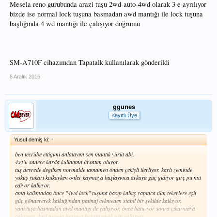
Mesela reno gurubunda arazi tuşu 2wd-auto-4wd olarak 3 e ayrılıyor
bizde ise normal lock tuşuna basmadan awd mantığı ile lock tuşuna
başlığında 4 wd mantığı ile çalışıyor doğrumu
SM-A710F cihazımdan Tapatalk kullanılarak gönderildi
8 Aralık 2016
ggunes
Kayıtlı Üye
Yusuf demiş ki:
↑
ben tecrübe ettigimi anlatayım sen mantık yürüt abi.
4x4'u sadece karda kullanma fırsatım oluyor.
tuş devrede degilken normalde tamamen önden çekişli ilerliyor. karlı zeminde
yokuş yukarı kalkarken önler kaymaya başlayınca arkaya güç gidiyor gırç pıt mıt
ediyor kalkıyor.
ama kalkmadan önce "4wd lock" tuşuna basıp kalkış yapınca tüm tekerlere eşit
güç göndererek kalktığından patinaj cekmeden stabil bir şekilde kalkıyor.
yani tuşa basmadan awd mantıgı ile çalışıyor, önce batırıyor sonra çıkarmaya
çalışıyor. 4wd tuşuna basınca batırmamak için çalışıyor.