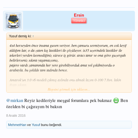
Ersin
Yönetici
Yusuf demiş ki:
↑
4x4 herseyden önce insana guven veriyor. ben çamuru sevmiyorum, en cok keyif
aldığım kar, o da zaten kış lastikleri ile çözüluyor. ix35 uzerindeki lastikler ile
tekerleri yerden kesmediğiniz sürece iş görür. aracı tanır ve ona göre guzergah
belirlerseniz sıkıntı yaşamazsınız.
pajero vardı zamanında her yere girebiliyorduk ama yol çekilmiyordu o
arabayla. bu şekilde tam tadında bence.
Amarok'un 3.0 v6 modeli çıkmış aslında onu almak lazım 0-100 7.8sn. lakin
fiyatı sıkıntı.
Hepsini görmek için tıklayın...
ben de
@mirkan
yazayım.
@mirkan
Reyiz kedileriyle meşgul forumlara pek bakmaz
Ben
özelden bi çağırayım bi baksın
8 Aralık 2016
MehmetHan
ve
Yusuf
bunu beğendi.