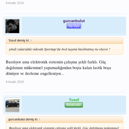
arazide güzel işler yapmaya başlamıştır. Mesela Toyota yeni Hilux te AWD
8 Aralık 2016
sistem kullanmaktadır. Oldukçada başarılıdır.
gurcanbulut
Vip Üye
Yusuf demiş ki:
↑
şimdi yukarıdaki videoda Sportage'da 4wd tuşuna basılmamış mı oluyor.?
Basılıyor ama elektronik sistemin çalışma şekli farklı. Güç
dağılımını mükemmel yapamadığından boşta kalan lastik boşa
dönüyor ve ilerleme engelleniyor...
8 Aralık 2016
Yusuf
Moderatör
gurcanbulut demiş ki:
↑
Basılıyor ama elektronik sistemin çalışma şekli farklı. Güç dağılımını mükemmel