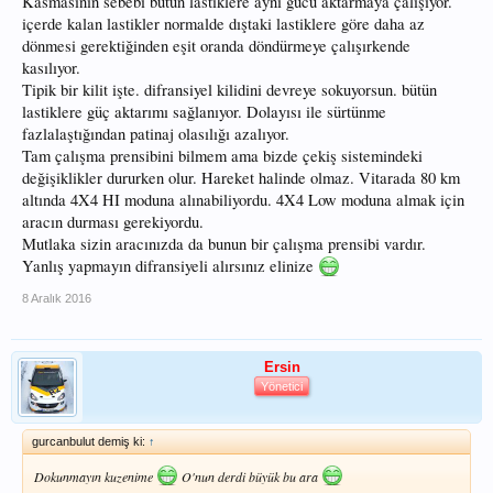
Kasmasının sebebi bütün lastiklere aynı gücü aktarmaya çalışıyor.
içerde kalan lastikler normalde dıştaki lastiklere göre daha az
dönmesi gerektiğinden eşit oranda döndürmeye çalışırkende
kasılıyor.
Tipik bir kilit işte. difransiyel kilidini devreye sokuyorsun. bütün
lastiklere güç aktarımı sağlanıyor. Dolayısı ile sürtünme
fazlalaştığından patinaj olasılığı azalıyor.
Tam çalışma prensibini bilmem ama bizde çekiş sistemindeki
değişiklikler dururken olur. Hareket halinde olmaz. Vitarada 80 km
altında 4X4 HI moduna alınabiliyordu. 4X4 Low moduna almak için
aracın durması gerekiyordu.
Mutlaka sizin aracınızda da bunun bir çalışma prensibi vardır.
Yanlış yapmayın difransiyeli alırsınız elinize
8 Aralık 2016
Ersin
Yönetici
gurcanbulut demiş ki:
↑
Dokunmayın kuzenime
O'nun derdi büyük bu ara