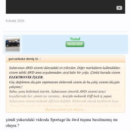
8 Aralık 2016
Yusuf
Moderatör
gurcanbulut demiş ki:
↑
Subarunun AWD sistemi dünyadaki en iyilerden. Diğer markaların kullandıkları
sistem tabiki AWD ama uygulamadan zayıf kalır bir çoğu. Çünkü burada sistem
ELEKTRONİK İŞLER.
Güç dağılımını düzgün yapamayan elektronik sistem de bu çekiş sistemi düzgün
çalışmaz!
Yalnız şunu belirtmek isterim. Subarunun simertik AWD sistemi arazi
koşullarında her zaman işe yaramaz.
Arazide mekanik Diff lock iş yapar.
Subarunun sistemi mekanik diff lock değildir. Elektronik olarak lastiklerin boşa
dönmesi ile orantılı güç dağılımı yapar. Mekanik difflock ise her koşulda 4 lastiği
Hepsini görmek için tıklayın...
birlikte çevirir.
Yani 4WD sistemdir!
Jeep başta olmak üzere bir çok arazi aracında 4WD
şimdi yukarıdaki videoda Sportage'da 4wd tuşuna basılmamış mı
sistem vardır. Arazi amaçlı kullanımlarda daha çok 4WD tercih edilir.
oluyor.?
Evet günümüzde teknolojinin gelişmesi ile AWD sistemler oldukça gelişmiş ve