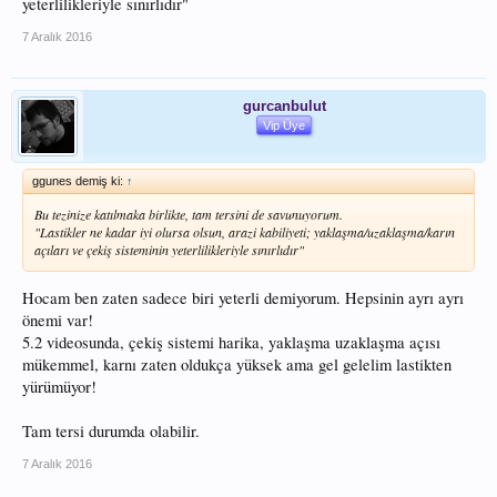
yeterlilikleriyle sınırlıdır"
7 Aralık 2016
gurcanbulut
Vip Üye
ggunes demiş ki:
↑
Bu tezinize katılmaka birlikte, tam tersini de savunuyorum.
"Lastikler ne kadar iyi olursa olsun, arazi kabiliyeti; yaklaşma/uzaklaşma/karın
açıları ve çekiş sisteminin yeterlilikleriyle sınırlıdır"
Hocam ben zaten sadece biri yeterli demiyorum. Hepsinin ayrı ayrı
önemi var!
5.2 videosunda, çekiş sistemi harika, yaklaşma uzaklaşma açısı
mükemmel, karnı zaten oldukça yüksek ama gel gelelim lastikten
yürümüyor!
Tam tersi durumda olabilir.
7 Aralık 2016