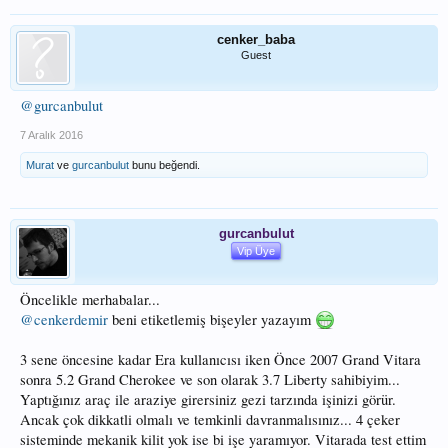
cenker_baba
Guest
@gurcanbulut
7 Aralık 2016
Murat
ve
gurcanbulut
bunu beğendi.
gurcanbulut
Vip Üye
Öncelikle merhabalar...
@cenkerdemir
beni etiketlemiş bişeyler yazayım
3 sene öncesine kadar Era kullanıcısı iken Önce 2007 Grand Vitara
sonra 5.2 Grand Cherokee ve son olarak 3.7 Liberty sahibiyim...
Yaptığınız araç ile araziye girersiniz gezi tarzında işinizi görür.
Ancak çok dikkatli olmalı ve temkinli davranmalısınız... 4 çeker
sisteminde mekanik kilit yok ise bi işe yaramıyor. Vitarada test ettim