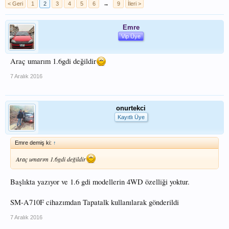
< Geri
1
2
3
4
5
6
→
9
İleri >
Emre
Vip Üye
Araç umarım 1.6gdi değildir
7 Aralık 2016
onurtekci
Kayıtlı Üye
Emre demiş ki:
↑
Araç umarım 1.6gdi değildir
Başlıkta yazıyor ve 1.6 gdi modellerin 4WD özelliği yoktur.
SM-A710F cihazımdan Tapatalk kullanılarak gönderildi
7 Aralık 2016