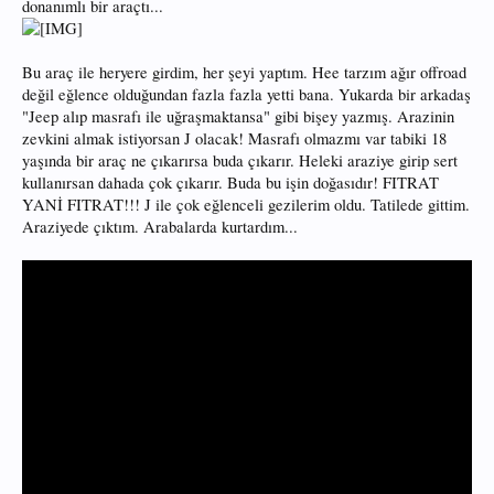
donanımlı bir araçtı...
Bu araç ile heryere girdim, her şeyi yaptım. Hee tarzım ağır offroad
değil eğlence olduğundan fazla fazla yetti bana. Yukarda bir arkadaş
"Jeep alıp masrafı ile uğraşmaktansa" gibi bişey yazmış. Arazinin
zevkini almak istiyorsan J olacak! Masrafı olmazmı var tabiki 18
yaşında bir araç ne çıkarırsa buda çıkarır. Heleki araziye girip sert
kullanırsan dahada çok çıkarır. Buda bu işin doğasıdır! FITRAT
YANİ FITRAT!!! J ile çok eğlenceli gezilerim oldu. Tatilede gittim.
Araziyede çıktım. Arabalarda kurtardım...