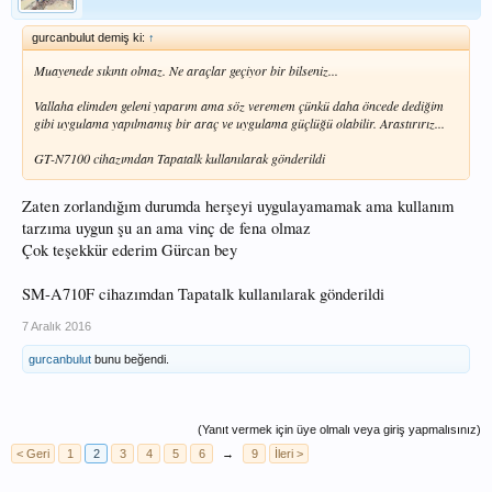
gurcanbulut demiş ki:
↑
Muayenede sıkıntı olmaz. Ne araçlar geçiyor bir bilseniz...
Vallaha elimden geleni yaparım ama söz veremem çünkü daha öncede dediğim
gibi uygulama yapılmamış bir araç ve uygulama güçlüğü olabilir. Arastırırız...
GT-N7100 cihazımdan Tapatalk kullanılarak gönderildi
Zaten zorlandığım durumda herşeyi uygulayamamak ama kullanım
tarzıma uygun şu an ama vinç de fena olmaz
Çok teşekkür ederim Gürcan bey
SM-A710F cihazımdan Tapatalk kullanılarak gönderildi
7 Aralık 2016
gurcanbulut
bunu beğendi.
(Yanıt vermek için üye olmalı veya giriş yapmalısınız)
< Geri
1
2
3
4
5
6
→
9
İleri >