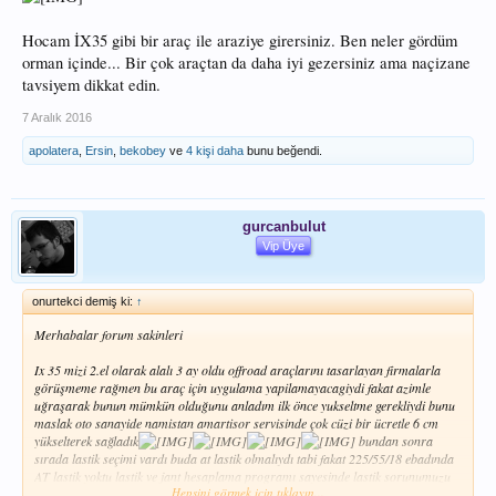
Hocam İX35 gibi bir araç ile araziye girersiniz. Ben neler gördüm
orman içinde... Bir çok araçtan da daha iyi gezersiniz ama naçizane
tavsiyem dikkat edin.
7 Aralık 2016
apolatera
,
Ersin
,
bekobey
ve
4 kişi daha
bunu beğendi.
gurcanbulut
Vip Üye
onurtekci demiş ki:
↑
Merhabalar forum sakinleri
Ix 35 mizi 2.el olarak alalı 3 ay oldu offroad araçlarını tasarlayan firmalarla
görüşmeme rağmen bu araç için uygulama yapilamayacagiydi fakat azimle
uğraşarak bunun mümkün olduğunu anladım ilk önce yukseltme gerekliydi bunu
maslak oto sanayide namistan amartisor servisinde çok cüzi bir ücretle 6 cm
yükselterek sağladık
bundan sonra
sırada lastik seçimi vardı buda at lastik olmalıydı tabi fakat 225/55/18 ebadında
AT lastik yoktu lastik ve jant hesaplama programı sayesinde lastik sorunumuzu
Hepsini görmek için tıklayın...
çözdük ve 225/70/16 olarak hyundai cupe jantlari
ile destekleyerek