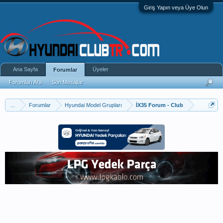
Giriş Yapın veya Üye Olun
Ana Sayfa
Üyeler
Forumlar
Forumları Ara
Son Mesajlar
...
Forumlar
Hyundai Model Grupları
İX35 Forum - Club