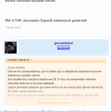
Herkse tekrardan teşekkür ederim.
SM-A710F cihazımdan Tapatalk kullanılarak gönderildi
7 Aralık 2016
gurcanbulut
Vip Üye
onurtekci demiş ki:
↑
@gurcanbulut
Gürcan bey paylaşımlarınız için ve bütün ilgi ve alakalarıni eksiketmeyen forum
sakinlerine teşekkür ederim
Evet dediklerinize harfiyen katılıyorum İX 35 mize bu donanımları eklerken
yükseltme kitlerine ve bu konu hakkında
çalışan firmalara danıştım gerçekten türkiye'de bu araçla ilgili offroad olarak hiç
bir işlem yapma şansımız yok
Anca sorup soruşturunca kendi çabamla birkaç işlem buldum ve olumlu oldu
bunca zaman çalıştığımız lastikcimiz bile bu araca at lastiğin imkansız olduğunu
Hepsini görmek için tıklayın...
ve 55 yanak olarak hiç bir şekilde at lastik bulamayacağımı defalarca söyledi
Bir gün yokohama lastiklerinin wep sitesinden kışlık lastik bakarken lastik
hesapla programını fark ettim ve at lastik hayalim gerçek oldu