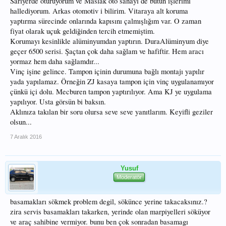
Sarıyerde oturuyorum ve Maslak oto sanayi de bütün işlerimi
Sadece jant bulmakta zorlandım bijon olçüleri tutuyor bilezik olçüsünü
hallediyorum. Arkas otomotiv i bilirim. Vitaraya alt koruma
tutturamadık onuda hyundai araçların bütün 16 inç jantlarını inceleyerek çözdük
yaptırma sürecinde onlarında kapısını çalmışlığım var. O zaman
ve çok da güzel oldu ve bu lastiklerin benim kullanıma göre beni yolda
fiyat olarak uçuk geldiğinden tercih etmemiştim.
bırakmayacağına inanıyorum yalan değil vitarada verdiğiniz lastik örneğini ben
İX35 ile yaşadım ve yolda kalıp geri döndüm
Korumayı kesinlikle alüminyumdan yaptırın. DuraAlüminyum diye
Sadece vinç uygulaması,motor altı ve şanzuman koruması yaptırıcam korumalar
geçer 6500 serisi. Şaçtan çok daha sağlam ve hafiftir. Hem aracı
hariç vinç uygulaması için yapacak usta ve firmalardan olumsuz yanıtını aldık
yormaz hem daha sağlamdır...
fakat son olarak maslak oto sanayide arkas otomotiv var aradım görüştüm araçı
Vinç işine gelince. Tampon içinin durumuna bağlı montajı yapılır
getir görmem lazım dedi gerçekten wep sitelerini kontrol ettim işimi görecek gibi
geldi bana ve duster'a vinç uygulama videosunu izledik den
yada yapılamaz. Örneğin ZJ kasaya tampon için vinç uygulanamıyor
çünkü içi dolu. Mecburen tampon yaptırılıyor. Ama KJ ye uygulama
yapılıyor. Usta görsün bi baksın.
Aklınıza takılan bir soru olursa seve seve yanıtlarım. Keyifli geziler
olsun...
7 Aralık 2016
sonra kesin gözü ile bakıyorum fırsat
bulup araçı bir türlü götüremedim tabi
Yusuf
Aslına bakarsanız yan basamaklar benimde hiç hoşuma gitmiyor aracı
Moderatör
aldığımdan beri yan basamaklar için düz ve aracın şasi hizasında basamaklar
var veya motor ve şanzuman koruması yaptığımda demirden yapılabilirse yan
basamak demir olarak düşünüyorum
basamakları sökmek problem degil, sökünce yerine takacaksınız.?
Gürcan bey Şimdiki araç seçiminiz gerçekten arazi olarak yüksek kabiliyette
zira servis basamakları takarken, yerinde olan marpiyelleri söküyor
sizdeki kasanın 2,8 crdi motorunu düşündüm yalan yok.
ve araç sahibine vermiyor. bunu ben çok sonradan basamagı
Bazen aracımı işyerimizde müşteri ziyaretleri vs.(bazı günler 150-200 km yol