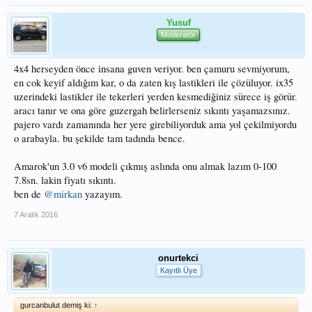
Yusuf
Moderatör
4x4 herseyden önce insana guven veriyor. ben çamuru sevmiyorum,
en cok keyif aldığım kar, o da zaten kış lastikleri ile çözüluyor. ix35
uzerindeki lastikler ile tekerleri yerden kesmediğiniz sürece iş görür.
aracı tanır ve ona göre guzergah belirlerseniz sıkıntı yaşamazsınız.
pajero vardı zamanında her yere girebiliyorduk ama yol çekilmiyordu
o arabayla. bu şekilde tam tadında bence.
Amarok'un 3.0 v6 modeli çıkmış aslında onu almak lazım 0-100
7.8sn. lakin fiyatı sıkıntı.
ben de
@mirkan
yazayım.
7 Aralık 2016
onurtekci
Kayıtlı Üye
gurcanbulut demiş ki:
↑