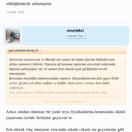
yapıyorum) olarak'da kullandığım için jeep hem yaş aralığı ve dizelin düşük km
söktüğümüzde anlamıştım.
olarak bulmak gerçekten sorun teşkil etti düşük km bulduklarım ciddi rakamlarla
bana geldi ama evet güzel araç.
7 Aralık 2016
Herkse tekrardan teşekkür ederim.
SM-A710F cihazımdan Tapatalk kullanılarak gönderildi
onurtekci
Kayıtlı Üye
gurcanbulut demiş ki:
↑
Sarıyerde oturuyorum ve Maslak oto sanayi de bütün işlerimi hallediyorum.
Arkas otomotiv i bilirim. Vitaraya alt koruma yaptırma sürecinde onlarında
kapısını çalmışlığım var. O zaman fiyat olarak uçuk geldiğinden tercih
etmemiştim.
Korumayı kesinlikle alüminyumdan yaptırın. DuraAlüminyum diye geçer 6500
serisi. Şaçtan çok daha sağlam ve hafiftir. Hem aracı yormaz hem daha
sağlamdır...
Vinç işine gelince. Tampon içinin durumuna bağlı montajı yapılır yada
yapılamaz. Örneğin ZJ kasaya tampon için vinç uygulanamıyor çünkü içi dolu.
Hepsini görmek için tıklayın...
Mecburen tampon yaptırılıyor. Ama KJ ye uygulama yapılıyor. Usta görsün bi
baksın.
Aklınıza takılan bir soru olursa seve seve yanıtlarım. Keyifli geziler olsun...
Arkas otodan olumsuz bir yanit veya fiyatlandırma konusunda sikinti
yaşarsam sizinle iletişime geçicem ve
Son olarak vinç muayene sırasında sıkıntı cikarir mı geçememe gibi