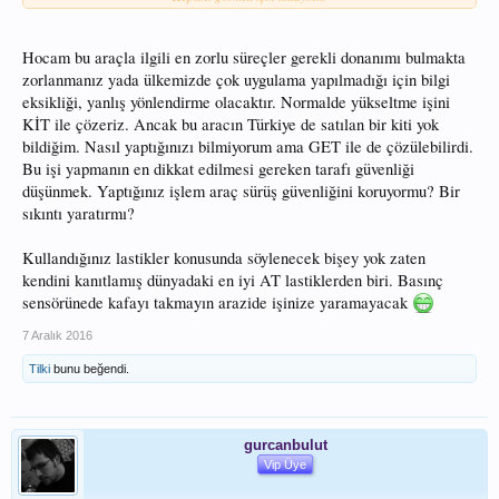
olumlu sonuç aldik
fakat aldığımız
jantlarda basinc uyari sensörü olmadığı icin gostergemizde uyarı ışığımız yandı
ama bize bir sıkıntı yaratmamaktadir ve sırada ön tampon vinci var onun içinse
Hocam bu araçla ilgili en zorlu süreçler gerekli donanımı bulmakta
bir kaç firma ile görüşmelerimiz var neticesinde siz forum sakinleriyle bilgi
zorlanmanız yada ülkemizde çok uygulama yapılmadığı için bilgi
paylaşımı yapılacak
eksikliği, yanlış yönlendirme olacaktır. Normalde yükseltme işini
KİT ile çözeriz. Ancak bu aracın Türkiye de satılan bir kiti yok
bildiğim. Nasıl yaptığınızı bilmiyorum ama GET ile de çözülebilirdi.
Bu işi yapmanın en dikkat edilmesi gereken tarafı güvenliği
düşünmek. Yaptığınız işlem araç sürüş güvenliğini koruyormu? Bir
sıkıntı yaratırmı?
Kullandığınız lastikler konusunda söylenecek bişey yok zaten
kendini kanıtlamış dünyadaki en iyi AT lastiklerden biri. Basınç
sensörünede kafayı takmayın arazide işinize yaramayacak
7 Aralık 2016
Tilki
bunu beğendi.
gurcanbulut
Vip Üye