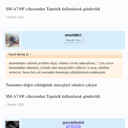
SM-A710F cihazımdan Tapatalk kullanılarak gönderildi
7 Aralık 2016
onurtekci
Kayıtlı Üye
Yusuf demiş ki:
↑
basamakları sökmek problem degil, sökünce yerine takacaksınız.? zira servis
basamakları takarken, yerinde olan marpiyelleri söküyor ve araç sahibine
vermiyor. bunu ben çok sonradan basamagı söktüğümüzde anlamıştım.
Tamamen doğru söktuğunde marspiyel sıkıntısı çıkıyor
SM-A710F cihazımdan Tapatalk kullanılarak gönderildi
7 Aralık 2016
gurcanbulut
Vip Üye