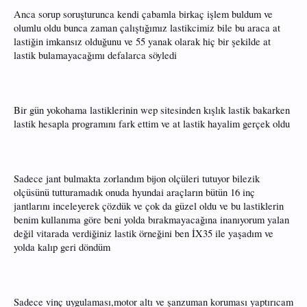
Anca sorup soruşturunca kendi çabamla birkaç işlem buldum ve
olumlu oldu bunca zaman çalıştığımız lastikcimiz bile bu araca at
lastiğin imkansız olduğunu ve 55 yanak olarak hiç bir şekilde at
lastik bulamayacağımı defalarca söyledi
Bir gün yokohama lastiklerinin wep sitesinden kışlık lastik bakarken
lastik hesapla programını fark ettim ve at lastik hayalim gerçek oldu
Sadece jant bulmakta zorlandım bijon olçüleri tutuyor bilezik
olçüsünü tutturamadık onuda hyundai araçların bütün 16 inç
jantlarını inceleyerek çözdük ve çok da güzel oldu ve bu lastiklerin
benim kullanıma göre beni yolda bırakmayacağına inanıyorum yalan
değil vitarada verdiğiniz lastik örneğini ben İX35 ile yaşadım ve
yolda kalıp geri döndüm
Sadece vinç uygulaması,motor altı ve şanzuman koruması yaptırıcam