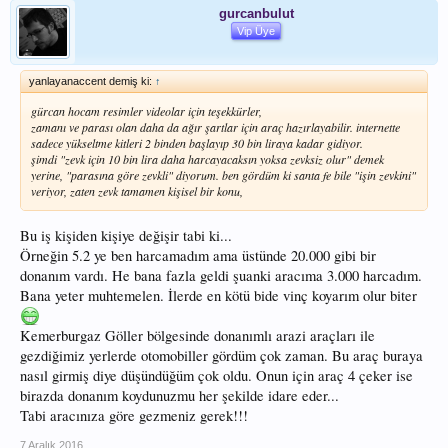
gurcanbulut
Vip Üye
yanlayanaccent demiş ki:
↑
gürcan hocam resimler videolar için teşekkürler,
zamanı ve parası olan daha da ağır şartlar için araç hazırlayabilir. internette
sadece yükseltme kitleri 2 binden başlayıp 30 bin liraya kadar gidiyor.
şimdi "zevk için 10 bin lira daha harcayacaksın yoksa zevksiz olur" demek
yerine, "parasına göre zevkli" diyorum. ben gördüm ki santa fe bile "işin zevkini"
veriyor, zaten zevk tamamen kişisel bir konu,
Bu iş kişiden kişiye değişir tabi ki...
Örneğin 5.2 ye ben harcamadım ama üstünde 20.000 gibi bir
donanım vardı. He bana fazla geldi şuanki aracıma 3.000 harcadım.
Bana yeter muhtemelen. İlerde en kötü bide vinç koyarım olur biter
Kemerburgaz Göller bölgesinde donanımlı arazi araçları ile
gezdiğimiz yerlerde otomobiller gördüm çok zaman. Bu araç buraya
nasıl girmiş diye düşündüğüm çok oldu. Onun için araç 4 çeker ise
birazda donanım koydunuzmu her şekilde idare eder...
Tabi aracınıza göre gezmeniz gerek!!!
7 Aralık 2016