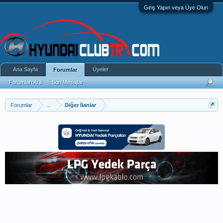
Giriş Yapın veya Üye Olun
Ana Sayfa
Üyeler
Forumlar
Forumları Ara
Son Mesajlar
Forumlar
...
Diğer İlanlar