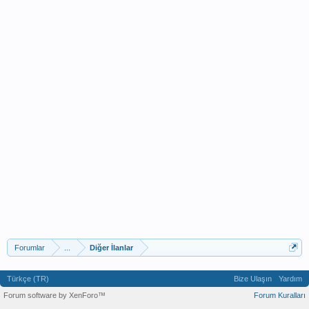
Forumlar
...
Diğer İlanlar
Türkçe (TR)
Bize Ulaşın
Yardım
Forum software by XenForo™
Forum Kuralları