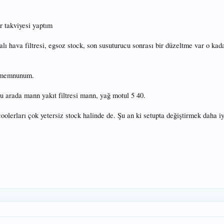
 takviyesi yaptım
palı hava filtresi, egsoz stock, son susuturucu sonrası bir düzeltme var o k
p memnunum.
 Bu arada mann yakıt filtresi mann, yağ motul 5 40.
oolerları çok yetersiz stock halinde de. Şu an ki setupta değiştirmek daha i