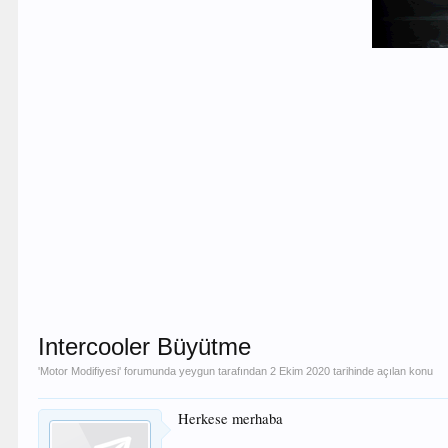
Intercooler Büyütme
'
Motor Modifiyesi
' forumunda
yeygun
tarafından
2 Ekim 2020
tarihinde açılan konu
Herkese merhaba