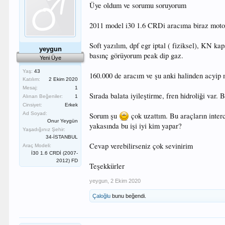
Üye oldum ve sorumu soruyorum
2011 model i30 1.6 CRDi aracıma biraz motor
Soft yazılım, dpf egr iptal ( fiziksel), KN ka
yeygun
basınç görüyorum peak dip gaz.
Yeni Üye
Yaş:
43
160.000 de aracım ve şu anki halinden acyi
Katılım:
2 Ekim 2020
Mesaj:
1
Sırada balata iyileştirme, fren hidroliği var.
Alınan Beğeniler:
1
Cinsiyet:
Erkek
Ad Soyad:
Sorum şu
çok uzattım. Bu araçların interc
Onur Yeygün
yakasında bu işi iyi kim yapar?
Yaşadığınız Şehir:
34-İSTANBUL
Cevap verebilirseniz çok sevinirim
Araç Modeli:
İ30 1.6 CRDİ (2007-
2012) FD
Teşekkürler
yeygun
,
2 Ekim 2020
Çaloğlu
bunu beğendi.