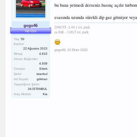
bu bana yetmedi derseniz.basınç açılır turbonuz
esasında uzunda sürekli dip gaz gitmiyor veya 
gogo46
208GTİ -2.49,1 ist. park
Vip Üye
ce-biR - 3.00,5 ist. park
Yaş:
50
Katılım:
22 Ağustos 2015
gogo46
,
10 Ekim 2020
Mesaj:
4,610
Alınan Beğeniler:
4,939
Cinsiyet:
Erkek
Şehir:
istanbul
Ad Soyad:
gökhan
Yaşadığınız Şehir:
34-İSTANBUL
Araç Modeli:
Kia