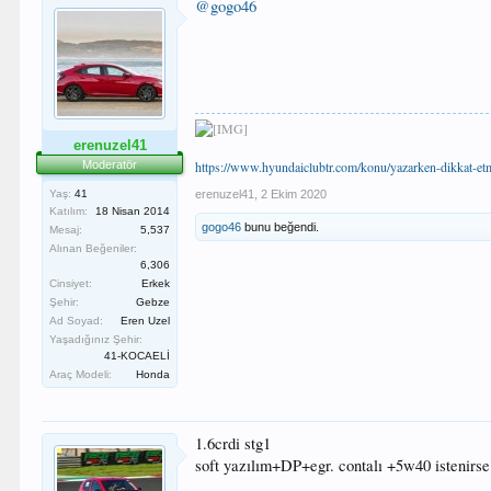
@gogo46
erenuzel41
Moderatör
https://www.hyundaiclubtr.com/konu/yazarken-dikkat-e
Yaş:
41
erenuzel41
,
2 Ekim 2020
Katılım:
18 Nisan 2014
gogo46
bunu beğendi.
Mesaj:
5,537
Alınan Beğeniler:
6,306
Cinsiyet:
Erkek
Şehir:
Gebze
Ad Soyad:
Eren Uzel
Yaşadığınız Şehir:
41-KOCAELİ
Araç Modeli:
Honda
1.6crdi stg1
soft yazılım+DP+egr. contalı +5w40 istenirse 