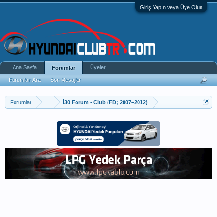
Giriş Yapın veya Üye Olun
Ana Sayfa
Üyeler
Forumlar
Forumları Ara
Son Mesajlar
Forumlar
...
İ30 Forum - Club (FD; 2007–2012)