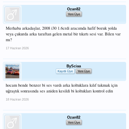
Ozan82
Yeni Üye
Merhaba arkadaşlar, 2008 i30 1.6crdi aracımda hafif bozuk yolda
veya çukurda arka taraftan gelen metal bir tıkırtı sesi var. Bilen var
mı?
17 Haziran 2026
BySciaa
Kayıtlı Üye
Yeni Üye
hocam bende benzer bi ses vardı arka koltuklara kılıf takmak için
uğraştık sonrasında ses aniden kesildi bi koltukları kontrol edin
18 Haziran 2026
Ozan82
Yeni Üye