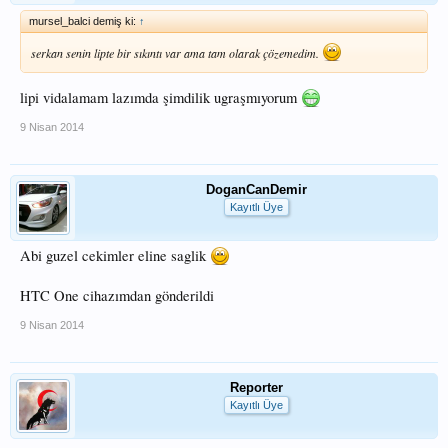
mursel_balci demiş ki:
↑
serkan senin lipte bir sıkıntı var ama tam olarak çözemedim.
lipi vidalamam lazımda şimdilik ugraşmıyorum
9 Nisan 2014
DoganCanDemir
Kayıtlı Üye
Abi guzel cekimler eline saglik
HTC One cihazımdan gönderildi
9 Nisan 2014
Reporter
Kayıtlı Üye