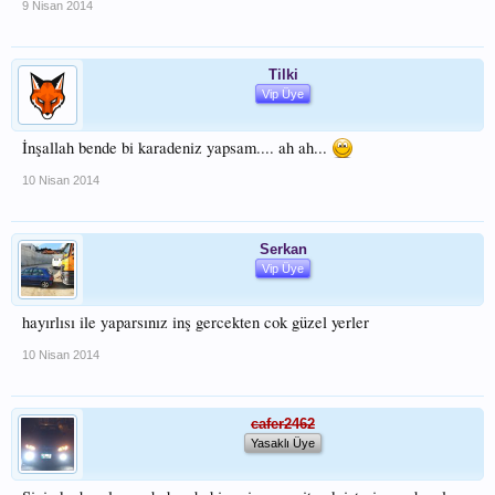
9 Nisan 2014
Tilki
Vip Üye
İnşallah bende bi karadeniz yapsam.... ah ah...
10 Nisan 2014
Serkan
Vip Üye
hayırlısı ile yaparsınız inş gercekten cok güzel yerler
10 Nisan 2014
cafer2462
Yasaklı Üye