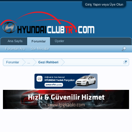
Giriş Yapın veya Üye Olun
Ana Sayfa
Üyeler
Forumlar
Forumları Ara
Son Mesajlar
Forumlar
...
Gezi Rehberi