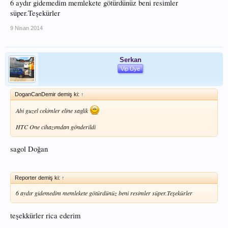
6 aydır gidemedim memlekete götürdünüz beni resimler
süper.Teşekürler
9 Nisan 2014
Serkan
Vip Üye
DoganCanDemir demiş ki:
↑
Abi guzel cekimler eline saglik
HTC One cihazımdan gönderildi
sagol Doğan
Reporter demiş ki:
↑
6 aydır gidemedim memlekete götürdünüz beni resimler süper.Teşekürler
teşekkürler rica ederim