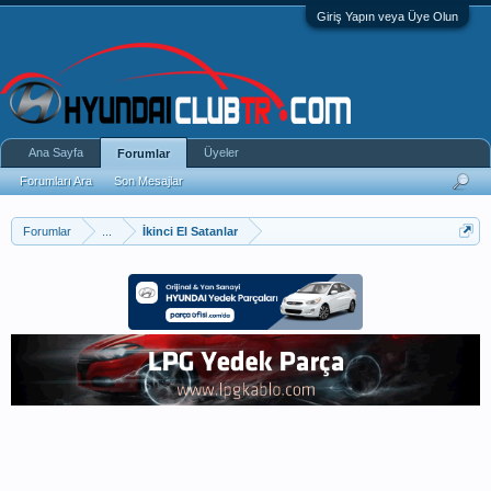
Giriş Yapın veya Üye Olun
Ana Sayfa
Üyeler
Forumlar
Forumları Ara
Son Mesajlar
Forumlar
...
İkinci El Satanlar