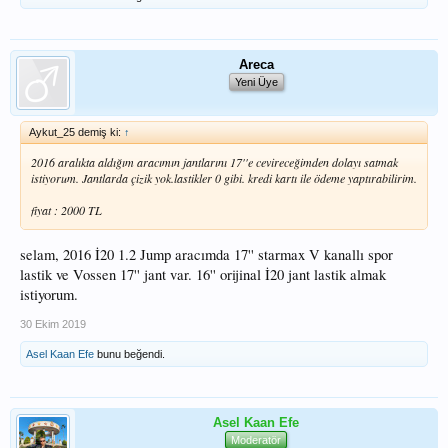
Areca
Yeni Üye
Aykut_25 demiş ki:
↑
2016 aralıkta aldığım aracımın jantlarını 17''e cevireceğimden dolayı satmak
istiyorum. Jantlarda çizik yok.lastikler 0 gibi. kredi kartı ile ödeme yaptırabilirim.
fiyat : 2000 TL
selam, 2016 İ20 1.2 Jump aracımda 17'' starmax V kanallı spor
lastik ve Vossen 17'' jant var. 16'' orijinal İ20 jant lastik almak
istiyorum.
30 Ekim 2019
Asel Kaan Efe
bunu beğendi.
Asel Kaan Efe
Moderatör