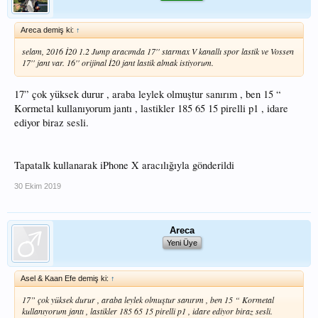
Areca demiş ki:
↑
selam, 2016 İ20 1.2 Jump aracımda 17'' starmax V kanallı spor lastik ve Vossen
17'' jant var. 16'' orijinal İ20 jant lastik almak istiyorum.
17” çok yüksek durur , araba leylek olmuştur sanırım , ben 15 “
Kormetal kullanıyorum jantı , lastikler 185 65 15 pirelli p1 , idare
ediyor biraz sesli.
Tapatalk kullanarak iPhone X aracılığıyla gönderildi
30 Ekim 2019
Areca
Yeni Üye
Asel & Kaan Efe demiş ki:
↑
17” çok yüksek durur , araba leylek olmuştur sanırım , ben 15 “ Kormetal
kullanıyorum jantı , lastikler 185 65 15 pirelli p1 , idare ediyor biraz sesli.