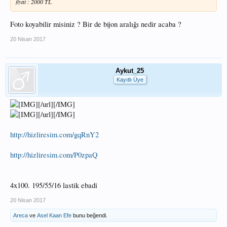
fiyat : 2000 TL
Foto koyabilir misiniz ? Bir de bijon aralığı nedir acaba ?
20 Nisan 2017
Aykut_25
Kayıtlı Üye
[/url][/IMG]
[/url][/IMG]
http://hizliresim.com/gqRnY2
http://hizliresim.com/P0zpaQ
4x100. 195/55/16 lastik ebadi
20 Nisan 2017
Areca
ve
Asel Kaan Efe
bunu beğendi.