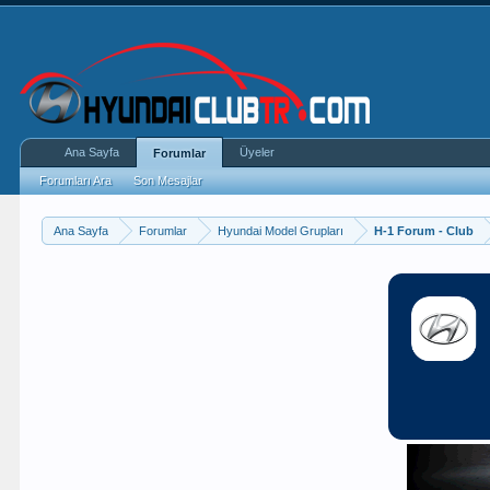
Ana Sayfa
Üyeler
Forumlar
Forumları Ara
Son Mesajlar
Ana Sayfa
Forumlar
Hyundai Model Grupları
H-1 Forum - Club