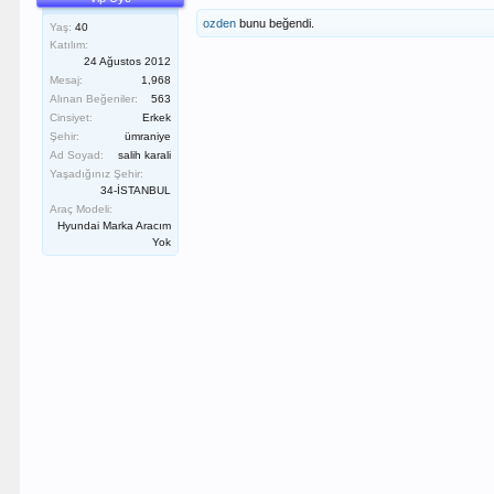
ozden
bunu beğendi.
Yaş:
40
Katılım:
24 Ağustos 2012
Mesaj:
1,968
Alınan Beğeniler:
563
Cinsiyet:
Erkek
Şehir:
ümraniye
Ad Soyad:
salih karali
Yaşadığınız Şehir:
34-İSTANBUL
Araç Modeli:
Hyundai Marka Aracım
Yok