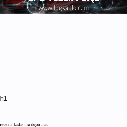
 h1
nu
erecek arkadaslara duyurulur.