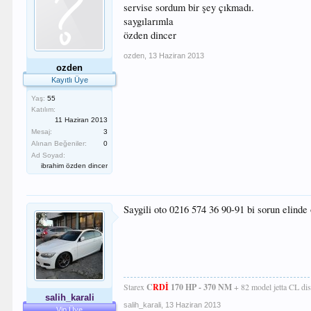
servise sordum bir şey çıkmadı.
saygılarımla
özden dincer
ozden
,
13 Haziran 2013
ozden
Kayıtlı Üye
Yaş:
55
Katılım:
11 Haziran 2013
Mesaj:
3
Alınan Beğeniler:
0
Ad Soyad:
ibrahim özden dincer
Saygili oto 0216 574 36 90-91 bi sorun elinde 
Starex
C
RDİ
170 HP - 370 NM
+ 82 model jetta CL dis
salih_karali
salih_karali
,
13 Haziran 2013
Vip Üye