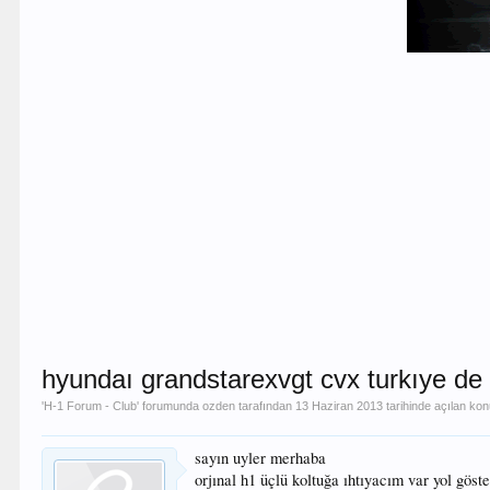
hyundaı grandstarexvgt cvx turkıye de
'
H-1 Forum - Club
' forumunda
ozden
tarafından
13 Haziran 2013
tarihinde açılan ko
sayın uyler merhaba
orjınal h1 üçlü koltuğa ıhtıyacım var yol göst