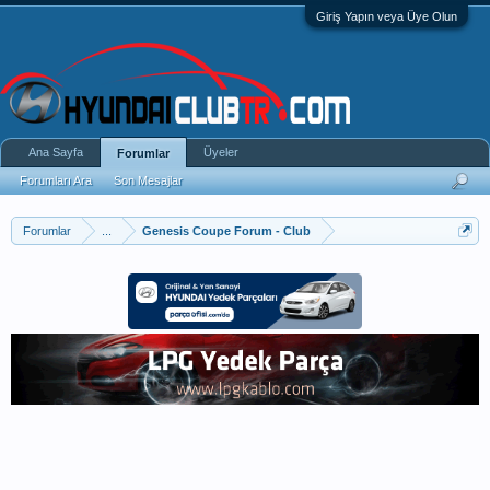
Giriş Yapın veya Üye Olun
Ana Sayfa
Üyeler
Forumlar
Forumları Ara
Son Mesajlar
Forumlar
...
Genesis Coupe Forum - Club