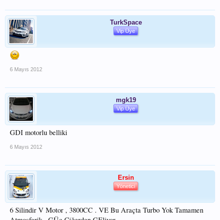
TurkSpace
Vip Üye
6 Mayıs 2012
mgk19
Vip Üye
GDI motorlu belliki
6 Mayıs 2012
Ersin
Yönetici
6 Silindir V Motor , 3800CC . VE Bu Araçta Turbo Yok Tamamen
Atmosferik , GÜç Ciğerden GEliyor.