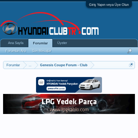
Giriş Yapın veya Üye Olun
Ana Sayfa
Üyeler
Forumlar
Forumları Ara
Son Mesajlar
Forumlar
...
Genesis Coupe Forum - Club