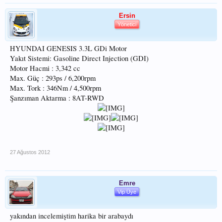
Ersin
Yönetici
HYUNDAI GENESIS 3.3L GDi Motor
Yakıt Sistemi: Gasoline Direct Injection (GDI)
Motor Hacmi : 3,342 cc
Max. Güç : 293ps / 6,200rpm
Max. Tork : 346Nm / 4,500rpm
Şanzıman Aktarma : 8AT-RWD
27 Ağustos 2012
Emre
Vip Üye
yakından incelemiştim harika bir arabaydı