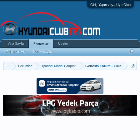
Giriş Yapın veya Üye Olun
Ana Sayfa
Üyeler
Forumlar
Forumları Ara
Son Mesajlar
...
Forumlar
Hyundai Model Grupları
Genesis Forum - Club