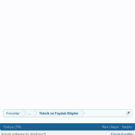
Forumlar
...
Teknik ve Faydalı Bilgiler
Türkçe (TR)
Bize Ulaşın
Yardım
Forum software by XenForo™
Forum Kuralları