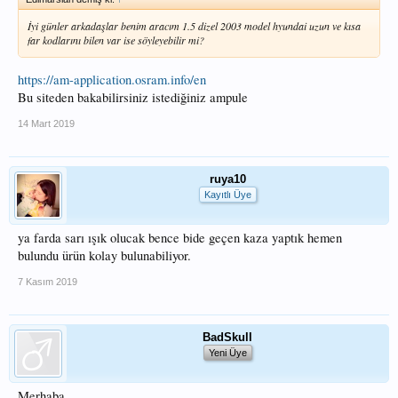
İyi günler arkadaşlar benim aracım 1.5 dizel 2003 model hyundai uzun ve kısa
far kodlarını bilen var ise söyleyebilir mi?
https://am-application.osram.info/en
Bu siteden bakabilirsiniz istediğiniz ampule
14 Mart 2019
ruya10
Kayıtlı Üye
ya farda sarı ışık olucak bence bide geçen kaza yaptık hemen
bulundu ürün kolay bulunabiliyor.
7 Kasım 2019
BadSkull
Yeni Üye
Merhaba,