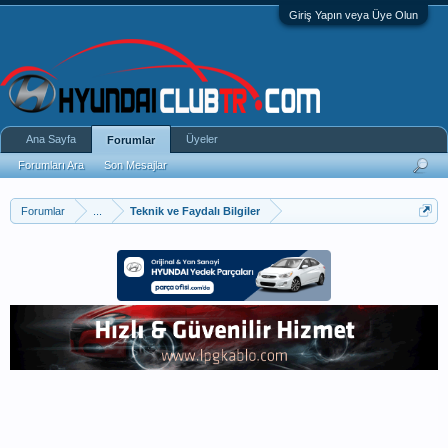
Giriş Yapın veya Üye Olun
Ana Sayfa
Üyeler
Forumlar
Forumları Ara
Son Mesajlar
Forumlar
...
Teknik ve Faydalı Bilgiler