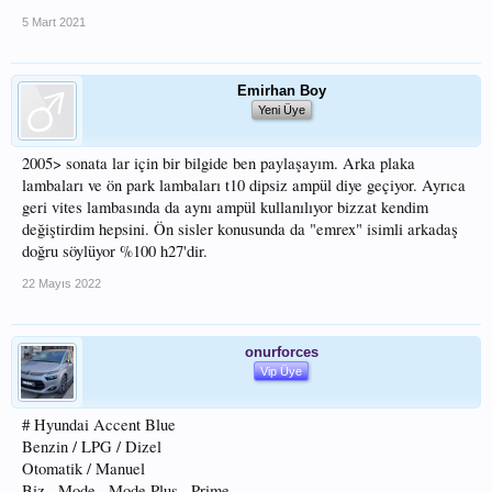
5 Mart 2021
Emirhan Boy
Yeni Üye
2005> sonata lar için bir bilgide ben paylaşayım. Arka plaka
lambaları ve ön park lambaları t10 dipsiz ampül diye geçiyor. Ayrıca
geri vites lambasında da aynı ampül kullanılıyor bizzat kendim
değiştirdim hepsini. Ön sisler konusunda da "emrex" isimli arkadaş
doğru söylüyor %100 h27'dir.
22 Mayıs 2022
onurforces
Vip Üye
# Hyundai Accent Blue
Benzin / LPG / Dizel
Otomatik / Manuel
Biz , Mode , Mode Plus , Prime