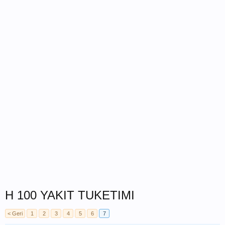
H 100 YAKIT TUKETIMI
< Geri
1
2
3
4
5
6
7