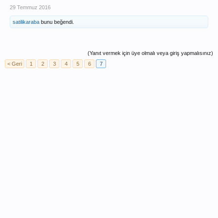
oda babamın sürüş tarzından...
29 Temmuz 2016
satilikaraba
bunu beğendi.
(Yanıt vermek için üye olmalı veya giriş yapmalısınız)
< Geri
1
2
3
4
5
6
7