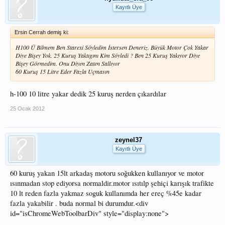
Kayıtlı Üye
Ersin Cerrah demiş ki:
H100 Ü Bilmem Ben Starexi Söyledim İstersen Deneriz. Büyük Motor Çok Yakar
Diye Bişey Yok. 25 Kuruş Yaktıgını Kim Söyledi ? Ben 25 Kuruş Yakıyor Diye
Bişey Görmedim. Onu Diyen Zaten Sallıyor
60 Kuruş 15 Litre Eder Fazla Uçmasın
h-100 10 litre yakar dedik 25 kuruş nerden çıkardılar
25 Ocak 2012
zeynel37
Kayıtlı Üye
60 kuruş yakan 15lt arkadaş motoru soğukken kullanıyor ve motor
ısınmadan stop ediyorsa normaldir.motor ısıtılp şehiçi karışık trafikte
10 lt reden fazla yakmaz soguk kullanımda her ereç %45e kadar
fazla yakabilir . buda normal bi durumdur.<div
id="isChromeWebToolbarDiv" style="display:none">