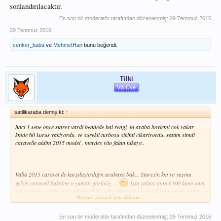
sonlandırılacaktır.
En son bir moderatör tarafından düzenlenmiş:
29 Temmuz 2016
29 Temmuz 2016
cenker_baba
ve
MehmetHan
bunu beğendi.
Tilki
Vip Üye
satilikaraba demiş ki:
↑
haci 3 sene once starex vardi bendede bal rengi. bi araba boylemi cok yakar
kmde 60 kurus yakiyordu. ve surekli turbosu sikinti cikariyordu. sattim simdi
caravelle aldim 2015 model . merdes vito falan hikaye..
Valla 2015 caravel ile karşılaştırdığın arabaya bak... Starexin km ve yaşına
gelsin caravell bakalım o zaman görürüz ...
İşin şakası ama h100 kamyonet
vardı bizde, şimdi sattık sıfırını aldık, yakıt ideal ama normal kamyonetlerinden
Hepsini görmek için tıklayın...
km'de tüketimi fazla şöyleki , araç müthiş atak boş iken yada afaki yükü yokken
bildiğin birinci fitesde şaha kalkıyor... önceki h 100'ün motorunu bitirene kadar
bindik, bir kez turbo sıkıntımız oldu kaç sene zarfında birde frenleri çok yiyordu
En son bir moderatör tarafından düzenlenmiş:
29 Temmuz 2016