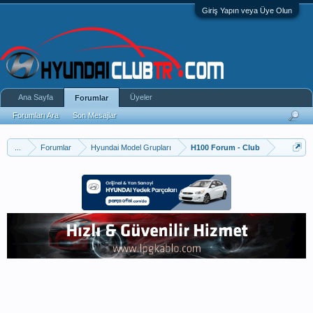
Giriş Yapın veya Üye Olun
Ana Sayfa
Üyeler
Forumlar
Forumları Ara
Son Mesajlar
...
Forumlar
Hyundai Model Grupları
H100 Forum - Club