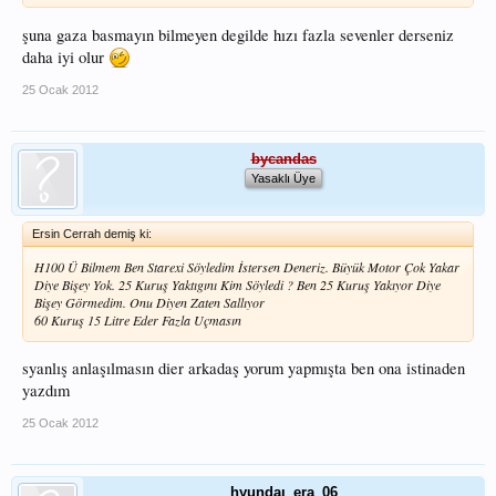
şuna gaza basmayın bilmeyen degilde hızı fazla sevenler derseniz
daha iyi olur
25 Ocak 2012
bycandas
Yasaklı Üye
Ersin Cerrah demiş ki:
H100 Ü Bilmem Ben Starexi Söyledim İstersen Deneriz. Büyük Motor Çok Yakar
Diye Bişey Yok. 25 Kuruş Yaktıgını Kim Söyledi ? Ben 25 Kuruş Yakıyor Diye
Bişey Görmedim. Onu Diyen Zaten Sallıyor
60 Kuruş 15 Litre Eder Fazla Uçmasın
syanlış anlaşılmasın dier arkadaş yorum yapmışta ben ona istinaden
yazdım
25 Ocak 2012
hyundaı_era_06