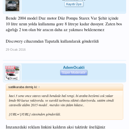
Kayıtlı Üye
Bende 2004 model Duz motor Düz Pompa Starex Var Şehir içinde
10 litre uzun yolda kullanıma gore 8 litreye kadar dusuyor. Zaten bos
ağırlığı 2 ton olan bir aracın daha az yakması beklenemez
Discovery cihazımdan Tapatalk kullanılarak gönderildi
29 Ocak 2016
AdemOcakli
Süper Moderatör
satilikaraba demiş ki:
↑
haci 3 sene once starex vardi bendede bal rengi. bi araba boylemi cok yakar
kmde 60 kurus yakiyordu. ve surekli turbosu sikinti cikariyordu. sattim simdi
caravelle aldim 2015 model . merdes vito falan hikaye..
[URL='[/URL] sitesinden gönderildi.
İmzanızdaki reklam linkini kaldırın aksi taktirde üyeliğiniz