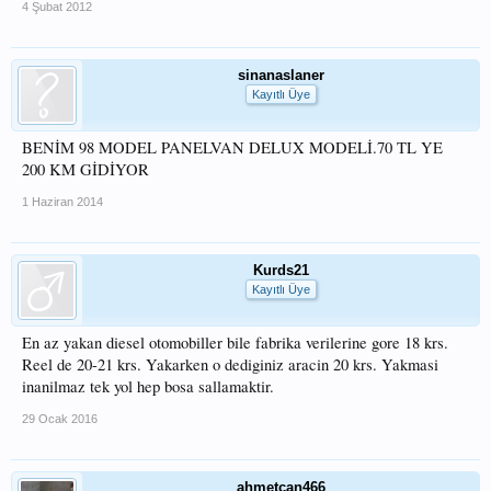
4 Şubat 2012
sinanaslaner
Kayıtlı Üye
BENİM 98 MODEL PANELVAN DELUX MODELİ.70 TL YE
200 KM GİDİYOR
1 Haziran 2014
Kurds21
Kayıtlı Üye
En az yakan diesel otomobiller bile fabrika verilerine gore 18 krs.
Reel de 20-21 krs. Yakarken o dediginiz aracin 20 krs. Yakmasi
inanilmaz tek yol hep bosa sallamaktir.
29 Ocak 2016
ahmetcan466