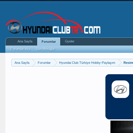
Ana Sayfa
Üyeler
Forumlar
Forumları Ara
Son Mesajlar
Ana Sayfa
Forumlar
Hyundai Club Türkiye Hobby-Paylaşım
Resiml