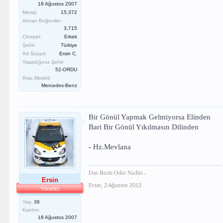
18 Ağustos 2007
Mesaj:
15,372
Alınan Beğeniler:
3,715
Cinsiyet:
Erkek
Şehir:
Türkiye
Ad Soyad:
Ersin C.
Yaşadığınız Şehir:
52-ORDU
Araç Modeli:
Mercedes-Benz
Bir Gönül Yapmak Gelmiyorsa Elinden
Bari Bir Gönül Yıkılmasın Dilinden
- Hz.Mevlana
Das Beste Oder Nichts
.
Ersin
Ersin
,
2 Ağustos 2013
Yönetici
Yaş:
36
Katılım:
18 Ağustos 2007