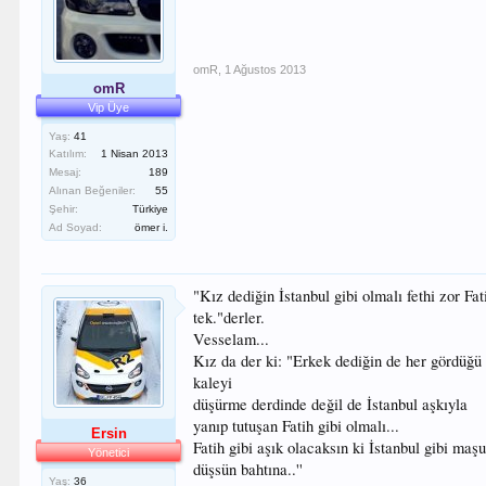
omR
,
1 Ağustos 2013
omR
Vip Üye
Yaş:
41
Katılım:
1 Nisan 2013
Mesaj:
189
Alınan Beğeniler:
55
Şehir:
Türkiye
Ad Soyad:
ömer i.
"Kız dediğin İstanbul gibi olmalı fethi zor Fati
tek."derler.
Vesselam...
Kız da der ki: "Erkek dediğin de her gördüğü
kaleyi
düşürme derdinde değil de İstanbul aşkıyla
yanıp tutuşan Fatih gibi olmalı...
Ersin
Fatih gibi aşık olacaksın ki İstanbul gibi maş
Yönetici
düşsün bahtına..''
Yaş:
36