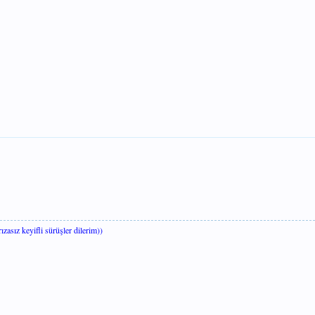
zasız keyifli sürüşler dilerim))