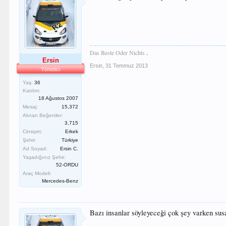
Das Beste Oder Nichts
.
Ersin
Ersin
,
31 Temmuz 2013
Yönetici
Yaş:
36
Katılım:
18 Ağustos 2007
Mesaj:
15,372
Alınan Beğeniler:
3,715
Cinsiyet:
Erkek
Şehir:
Türkiye
Ad Soyad:
Ersin C.
Yaşadığınız Şehir:
52-ORDU
Araç Modeli:
Mercedes-Benz
Bazı insanlar söyleyeceği çok şey varken susa