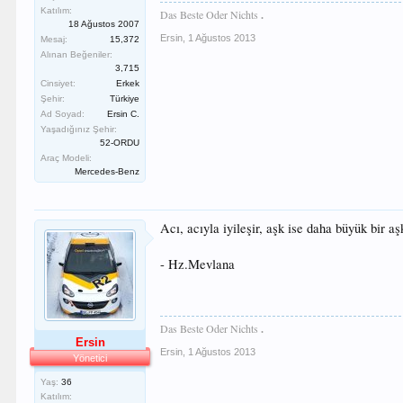
Katılım:
Das Beste Oder Nichts
.
18 Ağustos 2007
Ersin
,
1 Ağustos 2013
Mesaj:
15,372
Alınan Beğeniler:
3,715
Cinsiyet:
Erkek
Şehir:
Türkiye
Ad Soyad:
Ersin C.
Yaşadığınız Şehir:
52-ORDU
Araç Modeli:
Mercedes-Benz
Acı, acıyla iyileşir, aşk ise daha büyük bir aşk
- Hz.Mevlana
Das Beste Oder Nichts
.
Ersin
Ersin
,
1 Ağustos 2013
Yönetici
Yaş:
36
Katılım: