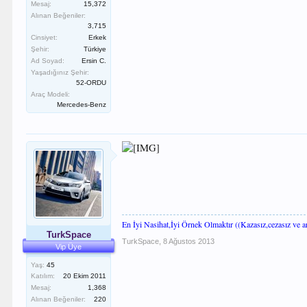
Mesaj:
15,372
Alınan Beğeniler:
3,715
Cinsiyet:
Erkek
Şehir:
Türkiye
Ad Soyad:
Ersin C.
Yaşadığınız Şehir:
52-ORDU
Araç Modeli:
Mercedes-Benz
En İyi Nasihat,İyi Örnek Olmaktır ((Kazasız,cezasız ve arı
TurkSpace
TurkSpace
,
8 Ağustos 2013
Vip Üye
Yaş:
45
Katılım:
20 Ekim 2011
Mesaj:
1,368
Alınan Beğeniler:
220