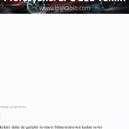
rihinde açılan konu
rkekler daha da gariptir sevmeyi bilmeyeniseven kadını sever