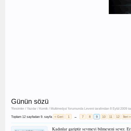
Günün sözü
'
Resimler / Yazılar / Komik / Multimedya
' forumunda
Levent
tarafından
8 Eylül 2009
ta
Toplam 12 sayfadan 9. sayfa
< Geri
1
←
7
8
9
10
11
12
İleri >
Kadınlar gariptir sevmeyi bilmeyeni sever. E