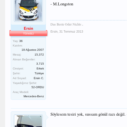
- M.Longston
Das Beste Oder Nichts
.
Ersin
Ersin
,
31 Temmuz 2013
Yönetici
Yaş:
36
Katılım:
18 Ağustos 2007
Mesaj:
15,372
Alınan Beğeniler:
3,715
Cinsiyet:
Erkek
Şehir:
Türkiye
Ad Soyad:
Ersin C.
Yaşadığınız Şehir:
52-ORDU
Araç Modeli:
Mercedes-Benz
Söylesem tesiri yok, sussam gönül razı değil. 