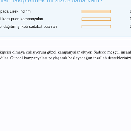
ları takip etmek mi sizce daha karlı?
ada Direk indirim
i kartı puan kampanyaları
ol dağıtım şirketi sadakat puanları
kipcisi olmaya çalışıyorum güzel kampanyalar oluyor. Sadece meşgul insanla
dılar. Güncel kampanyaları paylaşarak başlayacağım inşallah desteklerinizi 