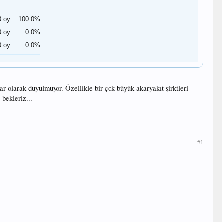
8 oy
100.0%
0 oy
0.0%
0 oy
0.0%
r olarak duyulmuyor. Özellikle bir çok büyük akaryakıt şirktleri
bekleriz...
#1