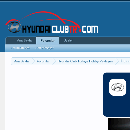
Ana Sayfa
Üyeler
Forumlar
Forumları Ara
Son Mesajlar
Ana Sayfa
Forumlar
Hyundai Club Türkiye Hobby-Paylaşım
İndiri