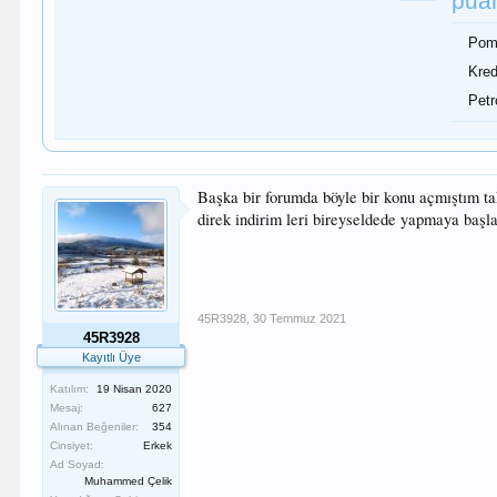
puan
Pomp
Kred
Petr
Başka bir forumda böyle bir konu açmıştım ta
direk indirim leri bireyseldede yapmaya başla
45R3928
,
30 Temmuz 2021
45R3928
Kayıtlı Üye
Katılım:
19 Nisan 2020
Mesaj:
627
Alınan Beğeniler:
354
Cinsiyet:
Erkek
Ad Soyad:
Muhammed Çelik