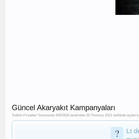
Güncel Akaryakıt Kampanyaları
'
İndirim Fırsatları
' forumunda
45R3928
tarafından
30 Temmuz 2021
tarihinde açılan 
?
Lt d