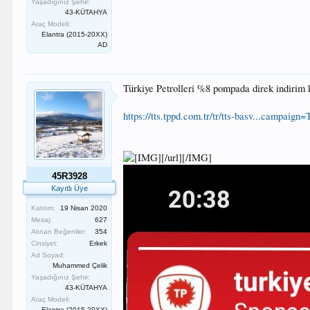
Yaşadığınız Şehir:
43-KÜTAHYA
Araç Modeli:
Elantra (2015-20XX)
AD
Türkiye Petrolleri %8 pompada direk indirim k
https://tts.tppd.com.tr/tr/tts-basv...camp
[/url][/IMG]
45R3928
Kayıtlı Üye
Katılım:
19 Nisan 2020
Mesaj:
627
Alınan Beğeniler:
354
Cinsiyet:
Erkek
Ad Soyad:
Muhammed Çelik
Yaşadığınız Şehir:
43-KÜTAHYA
Araç Modeli:
Elantra (2015-20XX)