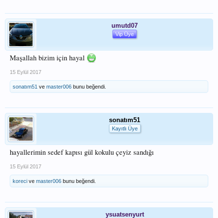
umutd07
Vip Üye
Maşallah bizim için hayal
15 Eylül 2017
sonatım51
ve
master006
bunu beğendi.
sonatım51
Kayıtlı Üye
hayallerimin sedef kapısı gül kokulu çeyiz sandığı
15 Eylül 2017
koreci
ve
master006
bunu beğendi.
ysuatsenyurt