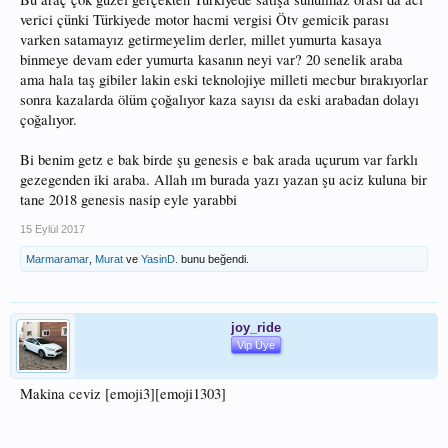
verici çünki Türkiyede motor hacmi vergisi Ötv gemicik parası
varken satamayız getirmeyelim derler, millet yumurta kasaya
binmeye devam eder yumurta kasanın neyi var? 20 senelik araba
ama hala taş gibiler lakin eski teknolojiye milleti mecbur bırakıyorlar
sonra kazalarda ölüm çoğalıyor kaza sayısı da eski arabadan dolayı
çoğalıyor.
Bi benim getz e bak birde şu genesis e bak arada uçurum var farklı
gezegenden iki araba. Allah ım burada yazı yazan şu aciz kuluna bir
tane 2018 genesis nasip eyle yarabbi
15 Eylül 2017
Marmaramar
,
Murat
ve
YasinD.
bunu beğendi.
joy_ride
Vip Üye
Makina ceviz [emoji3][emoji1303]