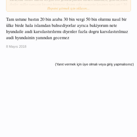
derler, millet yumurta kasaya binmeye devam eder yumurta kasanın neyi var? 20
Hepsini görmek için tıklayın...
senelik araba ama hala taş gibiler lakin eski teknolojiye milleti mecbur
bırakıyorlar sonra kazalarda ölüm çoğalıyor kaza sayısı da eski arabadan
Tam ustune bastın 20 bin araba 30 bin vergi 50 bin olurmu nasıl bir
dolayı çoğalıyor.
ülke birde hala islamdan bahsediyorlar ayrıca bakiyorum nete
Bi benim getz e bak birde şu genesis e bak arada uçurum var farklı gezegenden
hyundaile audi karsılastırılırmı diyenler fazla dogru karsılastırılmaz
iki araba. Allah ım burada yazı yazan şu aciz kuluna bir tane 2018 genesis nasip
audi hyundainin yanından gecemez
eyle yarabbi
8 Mayıs 2018
(Yanıt vermek için üye olmalı veya giriş yapmalısınız)