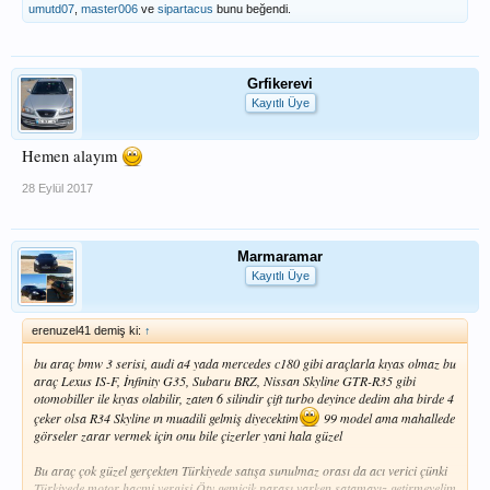
umutd07
,
master006
ve
sipartacus
bunu beğendi.
Grfikerevi
Kayıtlı Üye
Hemen alayım
28 Eylül 2017
Marmaramar
Kayıtlı Üye
erenuzel41 demiş ki:
↑
bu araç bmw 3 serisi, audi a4 yada mercedes c180 gibi araçlarla kıyas olmaz bu
araç Lexus IS-F, İnfinity G35, Subaru BRZ, Nissan Skyline GTR-R35 gibi
otomobiller ile kıyas olabilir, zaten 6 silindir çift turbo deyince dedim aha birde 4
çeker olsa R34 Skyline ın muadili gelmiş diyecektim
99 model ama mahallede
görseler zarar vermek için onu bile çizerler yani hala güzel
Bu araç çok güzel gerçekten Türkiyede satışa sunulmaz orası da acı verici çünki
Türkiyede motor hacmi vergisi Ötv gemicik parası varken satamayız getirmeyelim