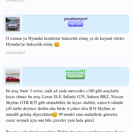
15 Eylül 2017
ysuatsenyurt
Vip Üye
O zaman ya Hyundai kendisine haksızlık etmiş ya da kaynak siteler
Hyundai'ye haksızlık etmiş
15 Eylül 2017
erenuzel41
Moderatör
bu araç bmw 3 serisi, audi a4 yada mercedes c180 gibi araçlarla
kıyas olmaz bu araç Lexus IS-F, İnfinity G35, Subaru BRZ, Nissan
Skyline GTR-R35 gibi otomobiller ile kıyas olabilir, zaten 6 silindir
çift turbo deyince dedim aha birde 4 çeker olsa R34 Skyline ın
muadili gelmiş diyecektim
99 model ama mahallede görseler
zarar vermek için onu bile çizerler yani hala güzel
Bu araç çok güzel gerçekten Türkiyede satışa sunulmaz orası da acı