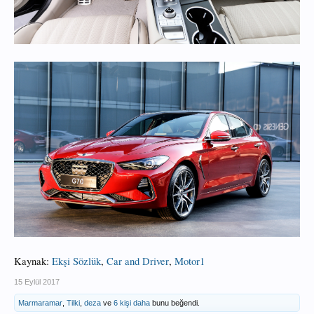
Kaynak:
Ekşi Sözlük
,
Car and Driver
,
Motor1
15 Eylül 2017
Marmaramar
,
Tilki
,
deza
ve
6 kişi daha
bunu beğendi.