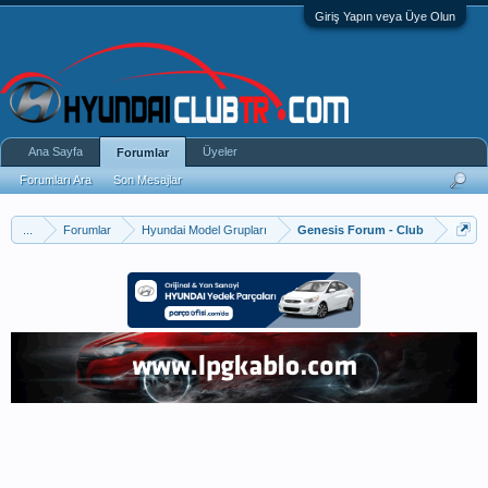
Giriş Yapın veya Üye Olun
Ana Sayfa
Üyeler
Forumlar
Forumları Ara
Son Mesajlar
...
Forumlar
Hyundai Model Grupları
Genesis Forum - Club