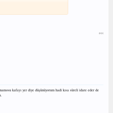
#44
dinamosu kafayı yer diye düşünüyorum hadi kısa süreli idare eder de
m.