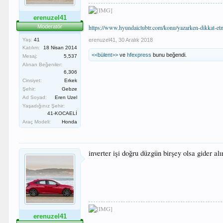
erenuzel41
Moderatör
https://www.hyundaiclubtr.com/konu/yazarken-dikkat-e
Yaş:
41
erenuzel41
,
30 Aralık 2018
Katılım:
18 Nisan 2014
<<bülent>>
ve
hfexpress
bunu beğendi.
Mesaj:
5,537
Alınan Beğeniler:
6,306
Cinsiyet:
Erkek
Şehir:
Gebze
Ad Soyad:
Eren Uzel
Yaşadığınız Şehir:
41-KOCAELİ
Araç Modeli:
Honda
inverter işi doğru düzgün birşey olsa gider 
erenuzel41