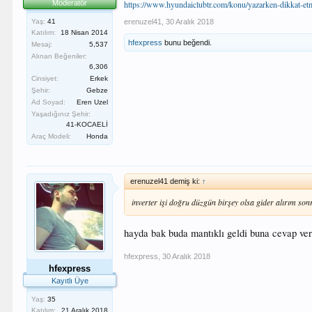
Moderatör
https://www.hyundaiclubtr.com/konu/yazarken-dikkat-e
Yaş:
41
erenuzel41
,
30 Aralık 2018
Katılım:
18 Nisan 2014
hfexpress
bunu beğendi.
Mesaj:
5,537
Alınan Beğeniler:
6,306
Cinsiyet:
Erkek
Şehir:
Gebze
Ad Soyad:
Eren Uzel
Yaşadığınız Şehir:
41-KOCAELİ
Araç Modeli:
Honda
erenuzel41 demiş ki:
↑
inverter işi doğru düzgün birşey olsa gider alırım s
hayda bak buda mantıklı geldi buna cevap ve
hfexpress
,
30 Aralık 2018
hfexpress
Kayıtlı Üye
Yaş:
35
Katılım:
21 Aralık 2018