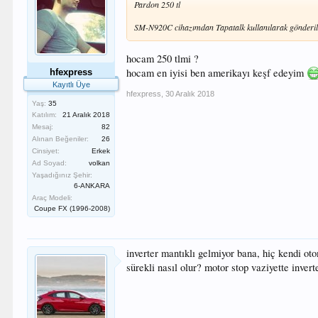
Pardon 250 tl
SM-N920C cihazımdan Tapatalk kullanılarak gönderil
hocam 250 tlmi ?
hocam en iyisi ben amerikayı keşf edeyim
hfexpress
Kayıtlı Üye
hfexpress
,
30 Aralık 2018
Yaş:
35
Katılım:
21 Aralık 2018
Mesaj:
82
Alınan Beğeniler:
26
Cinsiyet:
Erkek
Ad Soyad:
volkan
Yaşadığınız Şehir:
6-ANKARA
Araç Modeli:
Coupe FX (1996-2008)
inverter mantıklı gelmiyor bana, hiç kendi ot
sürekli nasıl olur? motor stop vaziyette inve