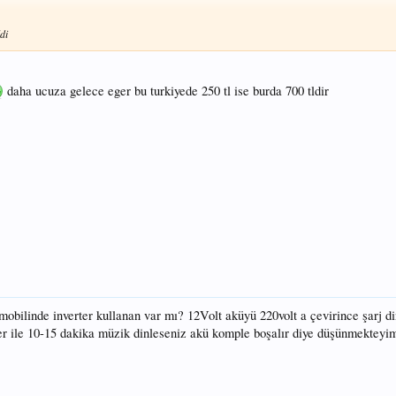
di
daha ucuza gelece eger bu turkiyede 250 tl ise burda 700 tldir
omobilinde inverter kullanan var mı? 12Volt aküyü 220volt a çevirince şarj 
rter ile 10-15 dakika müzik dinleseniz akü komple boşalır diye düşünmekteyi