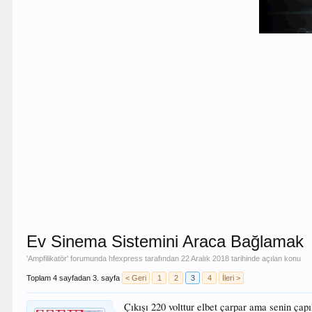
Ev Sinema Sistemini Araca Bağlamak
'
Ampfilikatör
' forumunda
hfexpress
tarafından
22 Aralık 2018
tarihinde açılan konu
Toplam 4 sayfadan 3. sayfa
< Geri
1
2
3
4
İleri >
Çıkışı 220 volttur elbet çarpar ama senin çap