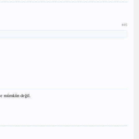
#45
nce mümkün değil.