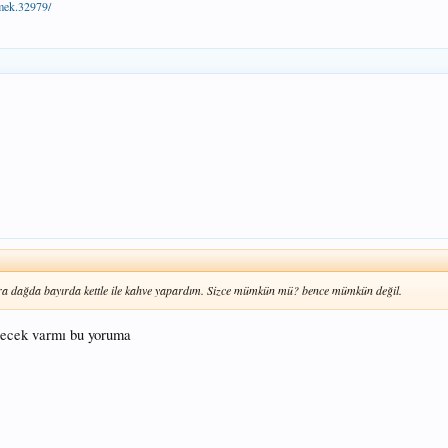
tmek.32979/
onra dağda bayırda kettle ile kahve yapardım. Sizce mümkün mü? bence mümkün değil.
recek varmı bu yoruma