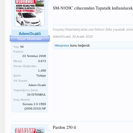
SM-N920C cihazımdan Tapatalk kullanılarak 
Geçmişi Hatırlamayanlar,onu birkere daha yaşamak zorund
AdemOcakli
AdemOcakli
,
30 Aralık 2018
Süper Moderatör
hfexpress
bunu beğendi.
Yaş:
56
Katılım:
23 Temmuz 2008
Mesaj:
3,673
Alınan Beğeniler:
1,468
Şehir:
Türkiye
Ad Soyad:
Adem Ocaklı
Yaşadığınız Şehir:
34-İSTANBUL
Araç Modeli:
Sonata 2.0 CRDİ
(2006-2010) NF
Pardon 250 tl