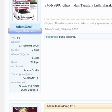
SM-N920C cihazımdan Tapatalk kullanılarak 
Geçmişi Hatırlamayanlar,onu birkere daha yaşamak zorund
AdemOcakli
AdemOcakli
,
30 Aralık 2018
Süper Moderatör
hfexpress
bunu beğendi.
Yaş:
56
Katılım:
23 Temmuz 2008
Mesaj:
3,673
Alınan Beğeniler:
1,468
Şehir:
Türkiye
Ad Soyad:
Adem Ocaklı
Yaşadığınız Şehir:
34-İSTANBUL
Araç Modeli:
Sonata 2.0 CRDİ
(2006-2010) NF
AdemOcakli demiş ki:
↑