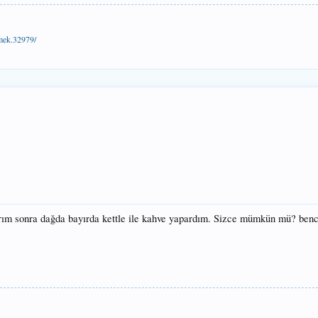
tmek.32979/
alırım sonra dağda bayırda kettle ile kahve yapardım. Sizce mümkün mü? be