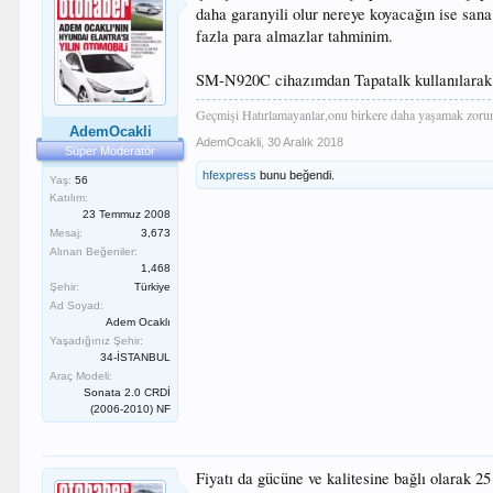
daha garanyili olur nereye koyacağın ise sana 
fazla para almazlar tahminim.
SM-N920C cihazımdan Tapatalk kullanılarak 
Geçmişi Hatırlamayanlar,onu birkere daha yaşamak zorund
AdemOcakli
AdemOcakli
,
30 Aralık 2018
Süper Moderatör
hfexpress
bunu beğendi.
Yaş:
56
Katılım:
23 Temmuz 2008
Mesaj:
3,673
Alınan Beğeniler:
1,468
Şehir:
Türkiye
Ad Soyad:
Adem Ocaklı
Yaşadığınız Şehir:
34-İSTANBUL
Araç Modeli:
Sonata 2.0 CRDİ
(2006-2010) NF
Fiyatı da gücüne ve kalitesine bağlı olarak 25