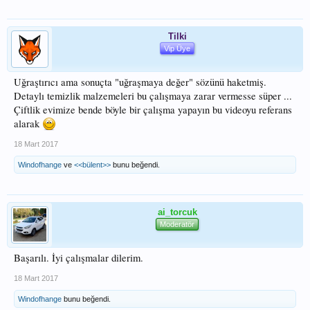
Tilki
Vip Üye
Uğraştırıcı ama sonuçta "uğraşmaya değer" sözünü haketmiş.
Detaylı temizlik malzemeleri bu çalışmaya zarar vermesse süper ...
Çiftlik evimize bende böyle bir çalışma yapayın bu videoyu referans
alarak
18 Mart 2017
Windofhange
ve
<<bülent>>
bunu beğendi.
ai_torcuk
Moderatör
Başarılı. İyi çalışmalar dilerim.
18 Mart 2017
Windofhange
bunu beğendi.