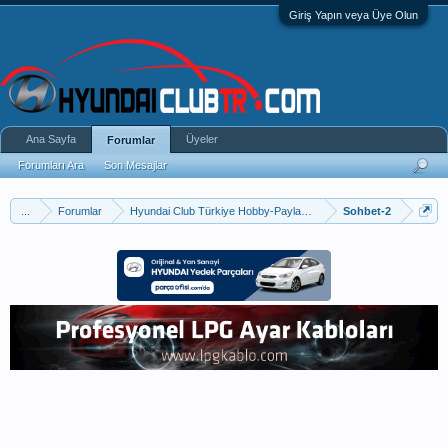
Giriş Yapın veya Üye Olun
Ana Sayfa
Üyeler
Forumlar
Forumları Ara
Son Mesajlar
...
Forumlar
Hyundai Club Türkiye Hobby-Paylaşım
Sohbet-2