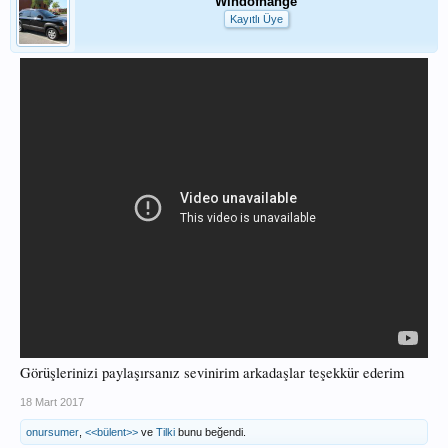
Windofhange
Kayıtlı Üye
Görüşlerinizi paylaşırsanız sevinirim arkadaşlar teşekkür ederim
18 Mart 2017
onursumer
,
<<bülent>>
ve
Tilki
bunu beğendi.