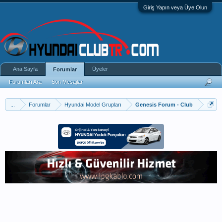
Giriş Yapın veya Üye Olun
Ana Sayfa
Üyeler
Forumlar
Forumları Ara
Son Mesajlar
...
Forumlar
Hyundai Model Grupları
Genesis Forum - Club