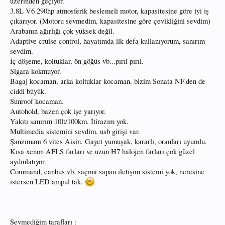
üzerinden geçiyor.
3.8L V6 290hp atmosferik beslemeli motor, kapasitesine göre iyi iş
çıkarıyor. (Motoru sevmedim, kapasitesine göre çevikliğini sevdim)
Arabanın ağırlığı çok yüksek değil.
Adaptive cruise control, hayatımda ilk defa kullanıyorum, sanırım
sevdim.
İç döşeme, koltuklar, ön göğüs vb...pırıl pırıl.
Sigara kokmuyor.
Bagaj kocaman, arka koltuklar kocaman, bizim Sonata NF'den de
ciddi büyük.
Sunroof kocaman.
Autohold, bazen çok işe yarıyor.
Yakıtı sanırım 10lt/100km. İtirazım yok.
Multimedia sistemini sevdim, usb girişi var.
Şanzımanı 6 vites Aisin. Gayet yumuşak, kararlı, oranları uyumlu.
Kısa xenon AFLS farları ve uzun H7 halojen farları çok güzel
aydınlatıyor.
Command, canbus vb. saçma sapan iletişim sistemi yok, neresine
istersen LED ampul tak.
Sevmediğim tarafları :