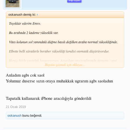
Vip Üye
oskanush demiş ki:
↑
Teşekkür ederim Emre.
Bu arabada 2 kademe yükseklik var.
Vites kolunun sol yanındaki düğme basılı değilken araba normal yüksekliğinde.
Elbette belli süratlerle beraber yüksekliği kendisi otomatik düşürüyordur.
Henüz böyle yuvarlak konuşuyorum, Amerikan versiyonlarında airmatic -yani
Hepsini görmek için tıklayın...
bilgisayar kontrollü havalı süspansiyon sistemi- olmadığından webde -İngilizce-
bilgi bulamadım.
Anladım agbı cok saol
Arabanın kullanma klavuzunu da henüz okumadım
Yolumuz duserse sızın oraya muhakkak ugrarım agbı saoladun
Vitesin sol yanındaki yükseklik düğmesi basılı iken ise 15mm yükseliyormuş araç.
Hangi hız aralığında onu da bilmiyorum henüz.
Tapatalk kullanarak iPhone aracılığıyla gönderildi
Yani bu arabada "normal ve yüksek" olmak üzere 2 yükseklik kademesi
21 Ocak 2019
ayarlanabiliyor. (Yüksek hızlardaki davranışı, mutlaka yüksekliği azaltmaktır.)
oskanush
bunu beğendi.
Sağdaki spor tuşu ise sertliği arttırıyor.
Beraber arabayı ve özelliklerini öğreneceğiz.