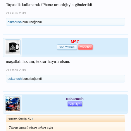
Tapatalk kullanarak iPhone aracılığıyla gönderildi
21 Ocak 2019
oskanush
bunu beğendi.
MSC
Site Yetkilisi
Yönetici
maşallah hocam, tekrar hayırlı olsun.
21 Ocak 2019
oskanush
bunu beğendi.
oskanush
Vip Üye
emrex demiş ki:
↑
Tekrar hayırlı olsun ozkan agbı