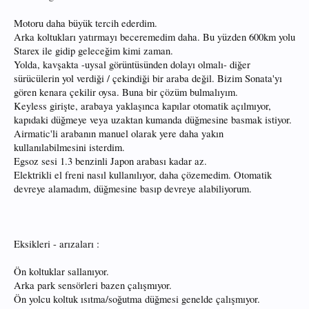
Motoru daha büyük tercih ederdim.
Arka koltukları yatırmayı beceremedim daha. Bu yüzden 600km yolu
Starex ile gidip geleceğim kimi zaman.
Yolda, kavşakta -uysal görüntüsünden dolayı olmalı- diğer
sürücülerin yol verdiği / çekindiği bir araba değil. Bizim Sonata'yı
gören kenara çekilir oysa. Buna bir çözüm bulmalıyım.
Keyless girişte, arabaya yaklaşınca kapılar otomatik açılmıyor,
kapıdaki düğmeye veya uzaktan kumanda düğmesine basmak istiyor.
Airmatic'li arabanın manuel olarak yere daha yakın
kullanılabilmesini isterdim.
Egsoz sesi 1.3 benzinli Japon arabası kadar az.
Elektrikli el freni nasıl kullanılıyor, daha çözemedim. Otomatik
devreye alamadım, düğmesine basıp devreye alabiliyorum.
Eksikleri - arızaları :
Ön koltuklar sallanıyor.
Arka park sensörleri bazen çalışmıyor.
Ön yolcu koltuk ısıtma/soğutma düğmesi genelde çalışmıyor.