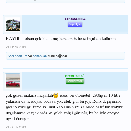
santafe2004
Vip Üye
HAYIRLI olsun çok klas araç kazasız belasız inşallah kullanın
21 Ocak 2019
Asel Kaan Efe
ve
oskanush
bunu beğendi.
erenuzel41
Moderatör
çok güzel makina maşallah
ideal bir otomobil. 290hp in 10 litre
yakması da nerdeyse bedava yolculuk gibi birşey. Renk değişimine
gidilip koyu gri füme vs. mat kaplama yapılsa birde hafif bir bodykit
uygulanırsa kavşaklarda ve yolda vahşi görünür, bu haliyle epeyce
uysal duruyor
21 Ocak 2019