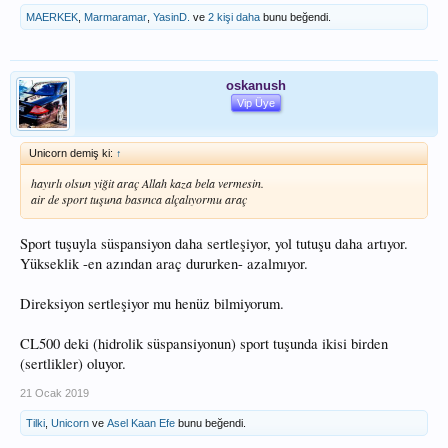
MAERKEK
,
Marmaramar
,
YasinD.
ve
2 kişi daha
bunu beğendi.
oskanush
Vip Üye
Unicorn demiş ki:
↑
hayırlı olsun yiğit araç Allah kaza bela vermesin.
air de sport tuşuna basınca alçalıyormu araç
Sport tuşuyla süspansiyon daha sertleşiyor, yol tutuşu daha artıyor.
Yükseklik -en azından araç dururken- azalmıyor.
Direksiyon sertleşiyor mu henüz bilmiyorum.
CL500 deki (hidrolik süspansiyonun) sport tuşunda ikisi birden
(sertlikler) oluyor.
21 Ocak 2019
Tilki
,
Unicorn
ve
Asel Kaan Efe
bunu beğendi.