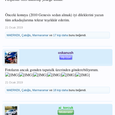
Önceki konuya (2010 Genesis sedan almak) iyi dileklerini yazan
tüm arkadaşlarıma tekrar teşekkür ederim.
21 Ocak 2019
MAERKEK
,
Çaloğlu
,
Marmaramar
ve
17 kişi daha
bunu beğendi.
oskanush
Vip Üye
Fotoların ancak gsmden tapatalk üzerinden gönderebiliyorum.
21 Ocak 2019
MAERKEK
,
Çaloğlu
,
Marmaramar
ve
18 kişi daha
bunu beğendi.
ai_torcuk
Moderatör