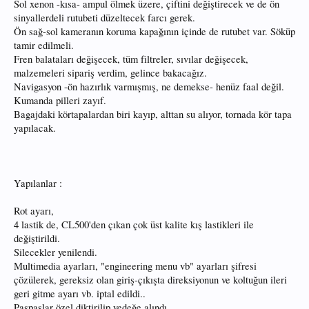
Sol xenon -kısa- ampul ölmek üzere, çiftini değiştirecek ve de ön
sinyallerdeli rutubeti düzeltecek farcı gerek.
Ön sağ-sol kameranın koruma kapağının içinde de rutubet var. Söküp
tamir edilmeli.
Fren balataları değişecek, tüm filtreler, sıvılar değişecek,
malzemeleri sipariş verdim, gelince bakacağız.
Navigasyon -ön hazırlık varmışmış, ne demekse- henüz faal değil.
Kumanda pilleri zayıf.
Bagajdaki körtapalardan biri kayıp, alttan su alıyor, tornada kör tapa
yapılacak.
Yapılanlar :
Rot ayarı,
4 lastik de, CL500'den çıkan çok üst kalite kış lastikleri ile
değiştirildi.
Silecekler yenilendi.
Multimedia ayarları, "engineering menu vb" ayarları şifresi
çözülerek, gereksiz olan giriş-çıkışta direksiyonun ve koltuğun ileri
geri gitme ayarı vb. iptal edildi..
Paspaslar özel diktirilip yedeğe alındı.