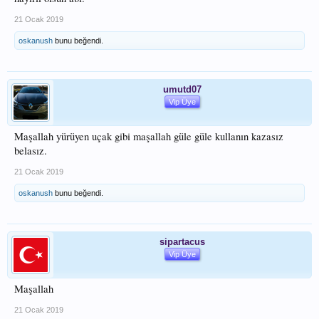
21 Ocak 2019
oskanush
bunu beğendi.
umutd07
Vip Üye
Maşallah yürüyen uçak gibi maşallah güle güle kullanın kazasız
belasız.
21 Ocak 2019
oskanush
bunu beğendi.
sipartacus
Vip Üye
Maşallah
21 Ocak 2019