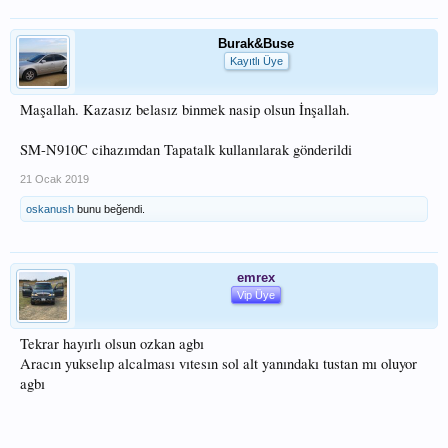
Burak&Buse
Kayıtlı Üye
Maşallah. Kazasız belasız binmek nasip olsun İnşallah.
SM-N910C cihazımdan Tapatalk kullanılarak gönderildi
21 Ocak 2019
oskanush
bunu beğendi.
emrex
Vip Üye
Tekrar hayırlı olsun ozkan agbı
Aracın yukselıp alcalması vıtesın sol alt yanındakı tustan mı oluyor
agbı