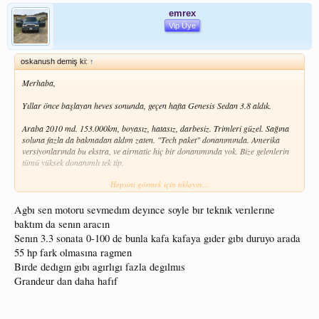
emrex
İsteyene arabayı kullandırtabilirim..
Vip Üye
Sanırım Halil nikli bir arkadaşım Eskişehir'de (yani bana yakın) oturuyor.
Şimdilik, buradan O'na açık davet olsun
oskanush demiş ki:
↑
Merhaba,
Yıllar önce başlayan heves sonunda, geçen hafta Genesis Sedan 3.8 aldık.
Araba 2010 md. 153.000km, boyasız, hatasız, darbesiz. Trimleri güzel. Sağına
CL500 de ise yüksekli
soluna fazla da bakmadan aldım zaten. "Tech paket" donanımında. Amerika
versiyonlarında bu ekstra, ve airmatic hiç bir donanımında yok. Bize gelenlerin
tümü yüksek donanımlı tek tip.
Hepsini görmek için tıklayın...
Arabayı bir kaç gündür kullanıyorum, ilk izlenimlerim :
Agbı sen motoru sevmedım deyınce soyle bır teknık verılerıne
Sevdiğim tarafları :
baktım da senın aracın
Senın 3.3 sonata 0-100 de bunla kafa kafaya gıder gıbı duruyo arada
Airmatic, yoldan kolay kolay çıkmıyor, viraj kabiliyeti çok yüksek.
55 hp fark olmasına ragmen
Keyless giriş - start/stop büyük kolaylık.
18" yakışıklı jantlar, büyük lastikler ile çukur mukur iplemiyor, üzerinden geçiyor.
Bırde dedıgın gıbı agırlıgı fazla degılmıs
3.8L V6 290hp atmosferik beslemeli motor, kapasitesine göre iyi iş çıkarıyor.
Grandeur dan daha hafıf
(Motoru sevmedim, kapasitesine göre çevikliğini sevdim)
Arabanın ağırlığı çok yüksek değil.
Adaptive cruise control, hayatımda ilk defa kullanıyorum, sanırım sevdim.