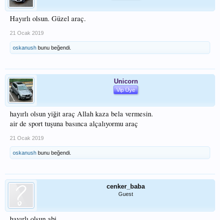
Hayırlı olsun. Güzel araç.
21 Ocak 2019
oskanush
bunu beğendi.
Unicorn
Vip Üye
hayırlı olsun yiğit araç Allah kaza bela vermesin.
air de sport tuşuna basınca alçalıyormu araç
21 Ocak 2019
oskanush
bunu beğendi.
cenker_baba
Guest
hayırlı olsun abi.