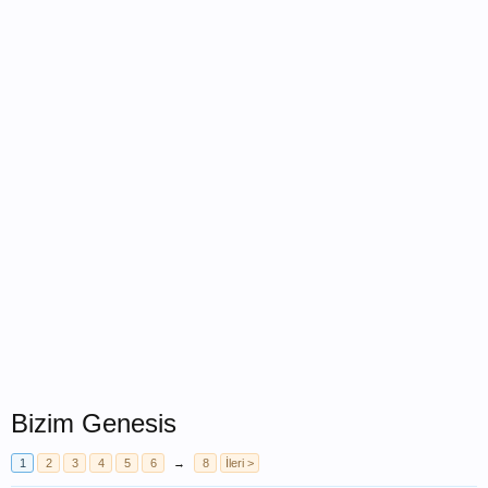
Bizim Genesis
1
2
3
4
5
6
→
8
İleri >