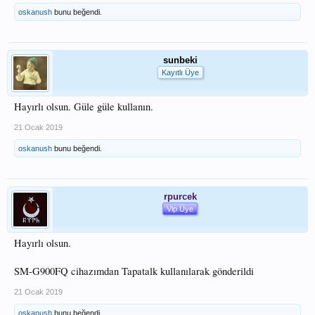
oskanush
bunu beğendi.
sunbeki
Kayıtlı Üye
Hayırlı olsun. Güle güle kullanın.
21 Ocak 2019
oskanush
bunu beğendi.
rpurcek
Vip Üye
Hayırlı olsun.
SM-G900FQ cihazımdan Tapatalk kullanılarak gönderildi
21 Ocak 2019
oskanush
bunu beğendi.