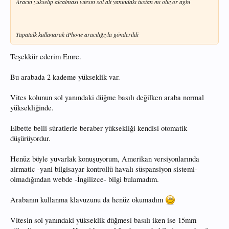
Aracın yukselıp alcalması vıtesın sol alt yanındakı tustan mı oluyor agbı
Tapatalk kullanarak iPhone aracılığıyla gönderildi
Teşekkür ederim Emre.
Bu arabada 2 kademe yükseklik var.
Vites kolunun sol yanındaki düğme basılı değilken araba normal
yüksekliğinde.
Elbette belli süratlerle beraber yüksekliği kendisi otomatik
düşürüyordur.
Henüz böyle yuvarlak konuşuyorum, Amerikan versiyonlarında
airmatic -yani bilgisayar kontrollü havalı süspansiyon sistemi-
olmadığından webde -İngilizce- bilgi bulamadım.
Arabanın kullanma klavuzunu da henüz okumadım
Vitesin sol yanındaki yükseklik düğmesi basılı iken ise 15mm