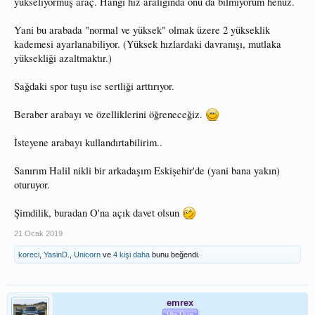
yükseliyormuş araç. Hangi hız aralığında onu da bilmiyorum henüz.
Yani bu arabada "normal ve yüksek" olmak üzere 2 yükseklik
kademesi ayarlanabiliyor. (Yüksek hızlardaki davranışı, mutlaka
yüksekliği azaltmaktır.)
Sağdaki spor tuşu ise sertliği arttırıyor.
Beraber arabayı ve özelliklerini öğreneceğiz.
İsteyene arabayı kullandırtabilirim..
Sanırım Halil nikli bir arkadaşım Eskişehir'de (yani bana yakın)
oturuyor.
Şimdilik, buradan O'na açık davet olsun
21 Ocak 2019
koreci
,
YasinD.
,
Unicorn
ve
4 kişi daha
bunu beğendi.
emrex