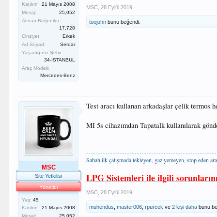
Katılım:
21 Mayıs 2008
MSC
,
28 Eylül 2019
Mesaj:
25,052
Alınan Beğeniler:
toojohn
bunu beğendi.
17,728
Cinsiyet:
Erkek
Ad Soyad:
Serdar
Yaşadığınız Şehir:
34-İSTANBUL
Araç Modeli:
Mercedes-Benz
Test aracı kullanan arkadaşlar çelik termos 
MI 5s cihazımdan Tapatalk kullanılarak gönde
Sabah ilk çalışmada tekleyen, gaz yemeyen, stop eden ara
MSC
LPG Sistemleri ile ilgili sorunların
Site Yetkilisi
Yönetici
MSC
,
28 Eylül 2019
Yaş:
45
muhendus
,
master006
,
rpurcek
ve
2 kişi daha
bunu be
Katılım:
21 Mayıs 2008
Mesaj:
25,052