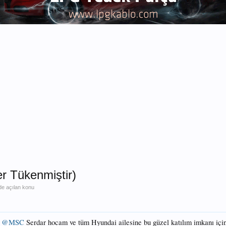
er Tükenmiştir)
de açılan konu
n
@MSC
Serdar hocam ve tüm Hyundai ailesine bu güzel katılım imkanı için