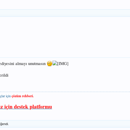
hediyesini almayı unutmasın
rildi
çlar için
çözüm rehberi.
ız için destek platformu
ğendi.