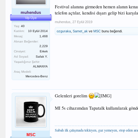
Festival alanına girmeden hemen alanın kena
telefon açtılar, kendisi dışarı gelip bizi kar
muhendus
Vip Üye
muhendus
,
27 Eylül 2019
Yaş:
40
ozguraka
,
Samet_ak
ve
MSC
bunu beğendi.
Katılım:
10 Eylül 2014
Mesaj:
1,468
Alınan Beğeniler:
2,229
Cinsiyet:
Erkek
Ad Soyad:
Safak Y.
Yaşadığınız Şehir:
ALMANYA
Araç Modeli:
Mercedes-Benz
Gelenleri gorelim
MI 5s cihazımdan Tapatalk kullanılarak gönde
Sabah ilk çalışmada tekleyen, gaz yemeyen, stop eden ara
MSC