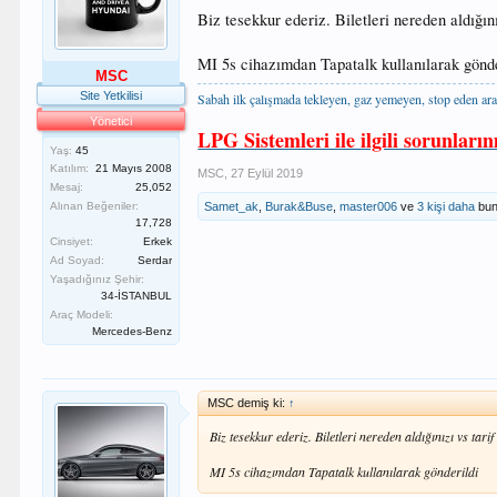
Biz tesekkur ederiz. Biletleri nereden aldığın
MI 5s cihazımdan Tapatalk kullanılarak gönde
MSC
Site Yetkilisi
Sabah ilk çalışmada tekleyen, gaz yemeyen, stop eden ara
Yönetici
LPG Sistemleri ile ilgili sorunların
Yaş:
45
Katılım:
21 Mayıs 2008
MSC
,
27 Eylül 2019
Mesaj:
25,052
Samet_ak
,
Burak&Buse
,
master006
ve
3 kişi daha
bun
Alınan Beğeniler:
17,728
Cinsiyet:
Erkek
Ad Soyad:
Serdar
Yaşadığınız Şehir:
34-İSTANBUL
Araç Modeli:
Mercedes-Benz
MSC demiş ki:
↑
Biz tesekkur ederiz. Biletleri nereden aldığınızı vs tari
MI 5s cihazımdan Tapatalk kullanılarak gönderildi