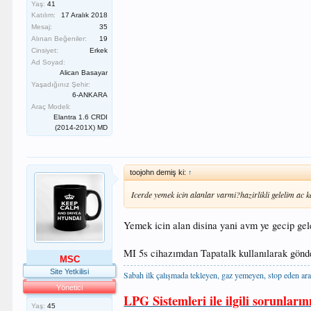
Yaş:
41
Katılım:
17 Aralık 2018
Mesaj:
35
Alınan Beğeniler:
19
Cinsiyet:
Erkek
Ad Soyad:
Alican Basayar
Yaşadığınız Şehir:
6-ANKARA
Araç Modeli:
Elantra 1.6 CRDI
(2014-201X) MD
toojohn demiş ki:
↑
Icerde yemek icin alanlar varmi?hazirlikli gelelim ac
Yemek icin alan disina yani avm ye gecip geleb
MI 5s cihazımdan Tapatalk kullanılarak gönde
MSC
Site Yetkilisi
Sabah ilk çalışmada tekleyen, gaz yemeyen, stop eden ara
Yönetici
LPG Sistemleri ile ilgili sorunların
Yaş:
45