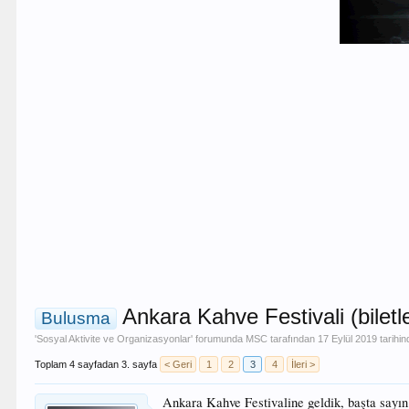
Ankara Kahve Festivali (biletl
Bulusma
'
Sosyal Aktivite ve Organizasyonlar
' forumunda
MSC
tarafından
17 Eylül 2019
tarihin
Toplam 4 sayfadan 3. sayfa
< Geri
1
2
3
4
İleri >
Ankara Kahve Festivaline geldik, başta sayı