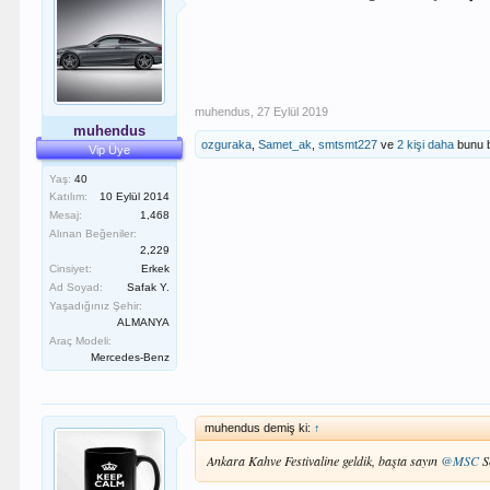
muhendus
,
27 Eylül 2019
muhendus
ozguraka
,
Samet_ak
,
smtsmt227
ve
2 kişi daha
bunu 
Vip Üye
Yaş:
40
Katılım:
10 Eylül 2014
Mesaj:
1,468
Alınan Beğeniler:
2,229
Cinsiyet:
Erkek
Ad Soyad:
Safak Y.
Yaşadığınız Şehir:
ALMANYA
Araç Modeli:
Mercedes-Benz
muhendus demiş ki:
↑
Ankara Kahve Festivaline geldik, başta sayın
@MSC
S