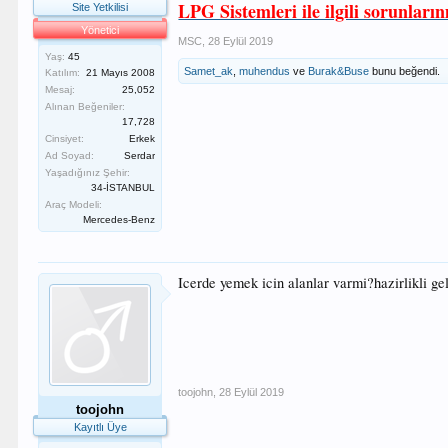
LPG Sistemleri ile ilgili sorunların
Site Yetkilisi
Yönetici
MSC
,
28 Eylül 2019
Yaş:
45
Samet_ak
,
muhendus
ve
Burak&Buse
bunu beğendi.
Katılım:
21 Mayıs 2008
Mesaj:
25,052
Alınan Beğeniler:
17,728
Cinsiyet:
Erkek
Ad Soyad:
Serdar
Yaşadığınız Şehir:
34-İSTANBUL
Araç Modeli:
Mercedes-Benz
Icerde yemek icin alanlar varmi?hazirlikli g
toojohn
,
28 Eylül 2019
toojohn
Kayıtlı Üye