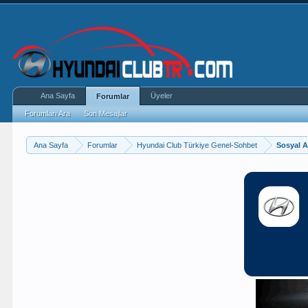
Ana Sayfa
Üyeler
Forumlar
Forumları Ara
Son Mesajlar
Ana Sayfa
Forumlar
Hyundai Club Türkiye Genel-Sohbet
Sosyal A