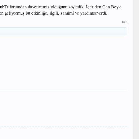
lubTr forumdan davetiyemiz olduğunu söyledik. İçeriden Can Bey'e
en geliyormuş bu etkinliğe, ilgili, samimî ve yardımseverdi.
#43