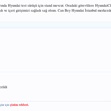
rında Hyundai test sürüşü için stand mevcut. Oradaki görevlilere HyundaiC
şıladı ve içeri girişimizi sağladı sağ olsun. Can Bey Hyundai İstanbul merkezd
rildi
çlar için
çözüm rehberi.