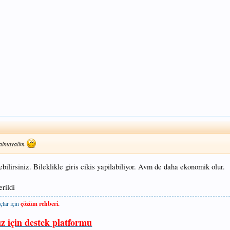
 kalmayalim
ilirsiniz. Bileklikle giris cikis yapilabiliyor. Avm de daha ekonomik olur.
rildi
çlar için
çözüm rehberi.
ız için destek platformu