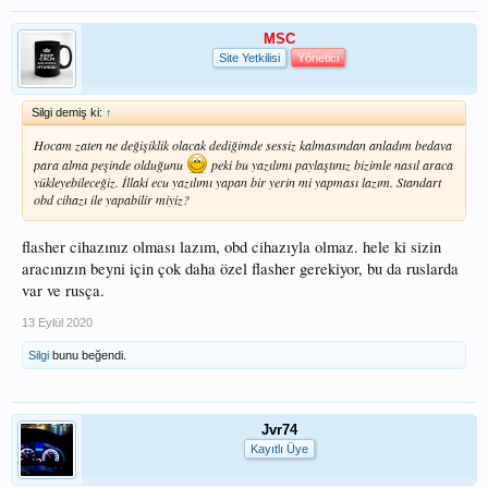
buradaki veriler generic bir sogulama sonrası gelen anlamsız bilgiler. remap
cihazlarıyla ecu info / ecu data almanız lazım.
MSC
Site Yetkilisi
Yönetici
örnek 2:28'de gelen info :
Silgi demiş ki:
↑
Hocam zaten ne değişiklik olacak dediğimde sessiz kalmasından anladım bedava
para alma peşinde olduğunu
peki bu yazılımı paylaştınız bizimle nasıl araca
yükleyebileceğiz. İllaki ecu yazılımı yapan bir yerin mi yapması lazım. Standart
obd cihazı ile yapabilir miyiz?
flasher cihazınız olması lazım, obd cihazıyla olmaz. hele ki sizin
aracınızın beyni için çok daha özel flasher gerekiyor, bu da ruslarda
var ve rusça.
13 Eylül 2020
Silgi
bunu beğendi.
Jvr74
Kayıtlı Üye