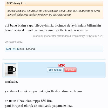
MSC demiş ki:
↑
flasher cihazınız olması lazım, obd cihazıyla olmaz. hele ki sizin aracınızın beyni
için çok daha özel flasher gerekiyor, bu da ruslarda var
abi bunu bizim yapa bileceyimmiz biçimde detaylı anlata bilirmisin
bunu türkiyede nasıl yaparız azmaliyyetle kendi aracımıza
En son bir moderatör tarafından düzenlenmiş:
29 Kasım 2022
29 Kasım 2022
MAERKEK
bunu beğendi.
MSC
Site Yetkilisi
Yönetici
merhaba,
yazılım okumak ve yazmak için flasher almanız lazım.
en ucuz cihaz olan mpps 850 lira.
yani bireysel olarak az maliyetle yapamazsınız.