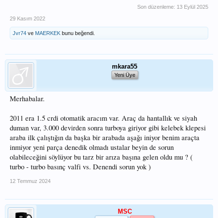
Son düzenleme:
13 Eylül 2025
29 Kasım 2022
Jvr74
ve
MAERKEK
bunu beğendi.
mkara55
Yeni Üye
Merhabalar.
2011 era 1.5 crdi otomatik aracım var. Araç da hantallık ve siyah
duman var, 3.000 devirden sonra turboya giriyor gibi kelebek klepesi
araba ilk çalıştığın da başka bir arabada aşağı iniyor benim araçta
inmiyor yeni parça denedik olmadı ustalar beyin de sorun
olabileceğini söylüyor bu tarz bir arıza başına gelen oldu mu ? (
turbo - turbo basınç valfi vs. Denendi sorun yok )
12 Temmuz 2024
MSC