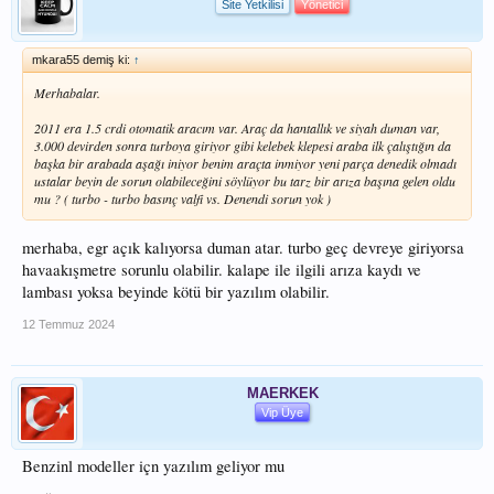
Site Yetkilisi
Yönetici
mkara55 demiş ki:
↑
Merhabalar.
2011 era 1.5 crdi otomatik aracım var. Araç da hantallık ve siyah duman var,
3.000 devirden sonra turboya giriyor gibi kelebek klepesi araba ilk çalıştığın da
başka bir arabada aşağı iniyor benim araçta inmiyor yeni parça denedik olmadı
ustalar beyin de sorun olabileceğini söylüyor bu tarz bir arıza başına gelen oldu
mu ? ( turbo - turbo basınç valfi vs. Denendi sorun yok )
merhaba, egr açık kalıyorsa duman atar. turbo geç devreye giriyorsa
havaakışmetre sorunlu olabilir. kalape ile ilgili arıza kaydı ve
lambası yoksa beyinde kötü bir yazılım olabilir.
12 Temmuz 2024
MAERKEK
Vip Üye
Benzinl modeller içn yazılım geliyor mu