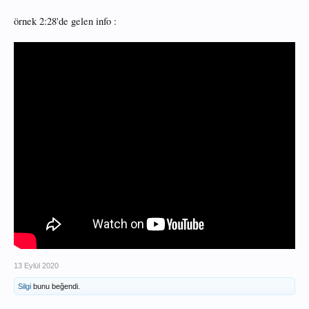
örnek 2:28'de gelen info :
13 Eylül 2020
Silgi
bunu beğendi.