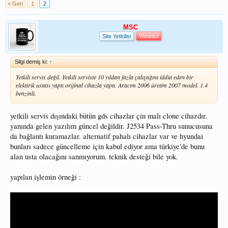
< Geri
1
2
MSC
Site Yetkilisi
Yönetici
Silgi demiş ki:
↑
Yetkili servis değil. Yetkili serviste 10 yıldan fazla çalıştığını iddia eden bir
elektirik ustası yaptı orijinal cihazla yaptı. Aracım 2006 üretim 2007 model. 1.4
benzinli.
yetkili servis dışındaki bütün gds cihazlar çin malı clone cihazdır.
yanında gelen yazılım güncel değildir. J2534 Pass-Thru sunucusuna
da bağlantı kuramazlar. alternatif pahalı cihazlar var ve hyundai
bunları sadece güncelleme için kabul ediyor ama türkiye'de bunu
alan usta olacağını sanmıyorum. teknik desteği bile yok.
yapılan işlemin örneği :