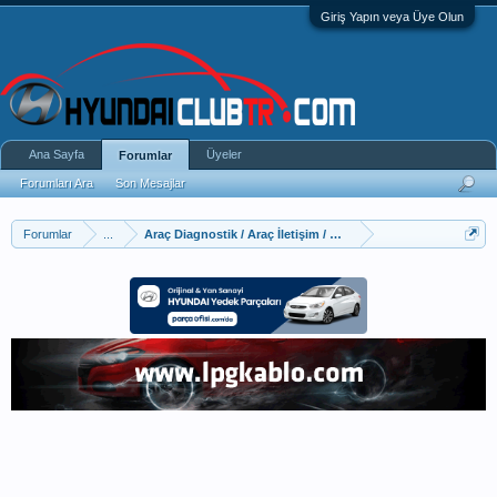
Giriş Yapın veya Üye Olun
Ana Sayfa
Üyeler
Forumlar
Forumları Ara
Son Mesajlar
Forumlar
...
Araç Diagnostik / Araç İletişim / OBD Sistemleri