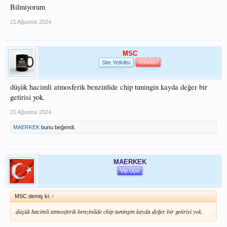
Bilmiyorum
21 Ağustos 2024
MSC
Site Yetkilisi
Yönetici
düşük hacimli atmosferik benzinlide chip tuningin kayda değer bir
getirisi yok.
21 Ağustos 2024
MAERKEK
bunu beğendi.
MAERKEK
Vip Üye
MSC demiş ki:
↑
düşük hacimli atmosferik benzinlide chip tuningin kayda değer bir getirisi yok.