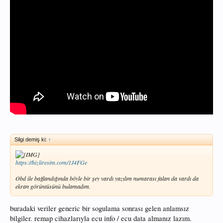
Silgi demiş ki:
↑
https://hizliresim.com/1J4FGe
Obd ile bağlandığında böyle bir şey vardı yazılım numarası falan da vardı da
ekran görüntüsünü bulamadım.
buradaki veriler generic bir sogulama sonrası gelen anlamsız
bilgiler. remap cihazlarıyla ecu info / ecu data almanız lazım.