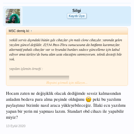
Silgi
Kayıtlı Üye
MSC demiş ki:
↑
yetkili servis dışındaki bütün gds cihazlar çin malı clone cihazdır. yanında gelen
yazılım güncel değildir. J2534 Pass-Thru sunucusuna da bağlantı kuramazlar.
alternatif pahalı cihazlar var ve hyundai bunları sadece güncelleme için kabul
ediyor ama türkiye'de bunu alan usta olacağını sanmıyorum. teknik desteği bile
yok.
yapılan işlemin örneği :
Hepsini görmek için tıklayın...
Hocam zaten ne değişiklik olacak dediğimde sessiz kalmasından
anladım bedava para alma peşinde olduğunu
peki bu yazılımı
paylaştınız bizimle nasıl araca yükleyebileceğiz. İllaki ecu yazılımı
yapan bir yerin mi yapması lazım. Standart obd cihazı ile yapabilir
miyiz?
13 Eylül 2020