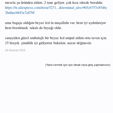
mesela şu üründen aldım. 2 tane geliyor. çok kısa sürede bozuldu:
https://tr.aliexpress.com/item/3271...&terminal_id=c965cb757e8546c
2bddaeb843a7a876f
ama bagaja aldığım beyaz led in maşallahı var. hem iyi aydınlatıyor
hem bozulmadı. takalı da bayağı oldu.
sanayiden güzel ambalajlı bir beyaz led ampul aldım orta tavan için.
15 liraydı. şimdilik iyi gidiyoruz bakalım. nazar değmesin.
24 Haziran 2019
(Yanıt vermek için üye olmalı veya giriş yapmalısınız)