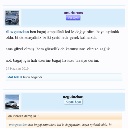
onurforces
Vip Üye
@ozgutozkan
ben bagaj ampulünü led le değiştirdim. baya aydınlık
oldu. bi deneseydiniz belki şerid lede gerek kalmazdı.
ama güzel olmuş. hem görsellik de katmışsınız. elinize sağlık...
not: bagaj için halı üzerine bagaj havuzu tavsiye derim.
24 Haziran 2019
MAERKEK
bunu beğendi.
ozgutozkan
Kayıtlı Üye
onurforces demiş ki:
↑
@ozgutozkan
ben bagaj ampulünü led le değiştirdim. baya aydınlık oldu. bi