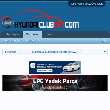
Giriş Yapın veya Üye Olun
Ana Sayfa
Üyeler
Forumlar
Forumları Ara
Son Mesajlar
Forumlar
...
Elektrik & Elektronik Sistemler Sorun Ve Çözümleri