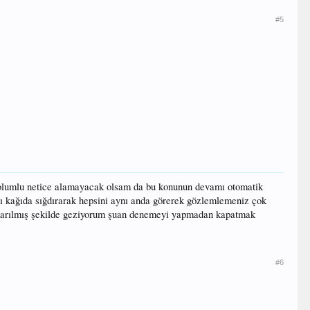
#5
olumlu netice alamayacak olsam da bu konunun devamı otomatik
nı kağıda sığdırarak hepsini aynı anda görerek gözlemlemeniz çok
ıkarılmış şekilde geziyorum şuan denemeyi yapmadan kapatmak
#6