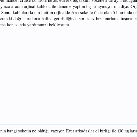
le manuel cruise controle heves ederek tuş takımı soketleri de aynı olduğu
ınca aracın orjinal kablosu ile deneme yaptım tuşlar uymuyor mu diye. Orjina
Sonra kabloları kontrol ettim orjinalde Ana sokette önde olan 5 li arkada ola
yorum ki doğru sıralama haline getirildiğinde sorunsuz hız sınırlama tuşuna 
lama konusunda yardımınızı bekliyorum.
in hangi soketin ne olduğu yazıyor. Evet arkadaşlar el birliği ile i30 tuşla