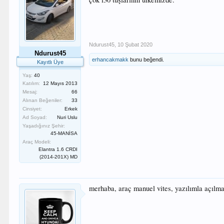
Ndurust45
,
10 Şubat 2020
Ndurust45
erhancakmakk
bunu beğendi.
Kayıtlı Üye
Yaş:
40
Katılım:
12 Mayıs 2013
Mesaj:
66
Alınan Beğeniler:
33
Cinsiyet:
Erkek
Ad Soyad:
Nuri Uslu
Yaşadığınız Şehir:
45-MANİSA
Araç Modeli:
Elantra 1.6 CRDI
(2014-201X) MD
merhaba, araç manuel vites, yazılımla açılm