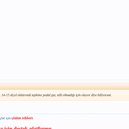
. 14-15 dizel elektronik tepkime pedal gaz telli olmadığı için oluyor diye biliyorum.
çlar için
çözüm rehberi.
ız için destek platformu