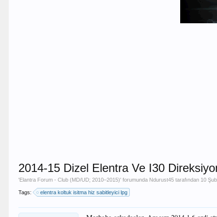
2014-15 Dizel Elentra Ve I30 Direksiy
'
Elantra Forum - Club (MD/UD; 2010–2015)
' forumunda
Ndurust45
tarafından
10 Şub
Tags:
elentra koltuk isitma hiz sabitleyici lpg