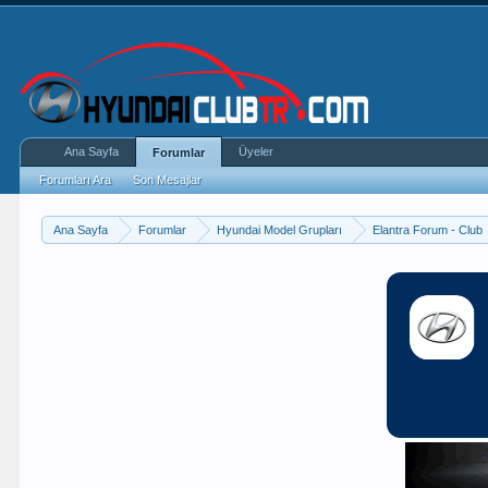
Ana Sayfa
Üyeler
Forumlar
Forumları Ara
Son Mesajlar
Ana Sayfa
Forumlar
Hyundai Model Grupları
Elantra Forum - Club