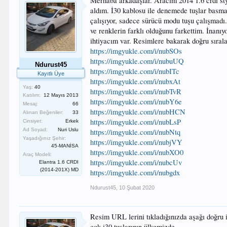
Merhaba arkadaşlar. Aracım 2014 1.6 crdi sty
aldım. İ30 kablosu ile denemede tuşlar basmay
çalışıyor, sadece sürücü modu tuşu çalışmadı. 
ve renklerin farklı olduğunu farkettim. İnanı
ihtiyacım var. Resimlere bakarak doğru sıra
https://imgyukle.com/i/nubSOs
https://imgyukle.com/i/nubuUQ
Ndurust45
https://imgyukle.com/i/nubITc
Kayıtlı Üye
https://imgyukle.com/i/nubxAt
Yaş:
40
https://imgyukle.com/i/nubTvR
Katılım:
12 Mayıs 2013
https://imgyukle.com/i/nubY6e
Mesaj:
66
https://imgyukle.com/i/nubHCN
Alınan Beğeniler:
33
https://imgyukle.com/i/nubLsP
Cinsiyet:
Erkek
Ad Soyad:
Nuri Uslu
https://imgyukle.com/i/nubNtq
Yaşadığınız Şehir:
https://imgyukle.com/i/nubjVY
45-MANİSA
https://imgyukle.com/i/nubXO0
Araç Modeli:
https://imgyukle.com/i/nubcUv
Elantra 1.6 CRDI
(2014-201X) MD
https://imgyukle.com/i/nubgdx
Ndurust45
,
10 Şubat 2020
Resim URL lerini tıkladığınızda aşağı doğru in
çok i30 tuşlarının ülkemizde.