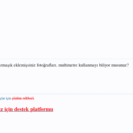
armaşık eklemişsiniz fotoğrafları. multimetre kullanmayı biliyor musunuz?
çlar için
çözüm rehberi.
ız için destek platformu