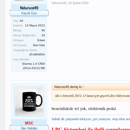
Ndurust45
,
10 Şubat 2020
Ndurust45
Kayıtlı Üye
Yaş:
40
Katılım:
12 Mayıs 2013
Mesaj:
66
Alınan Beğeniler:
33
Cinsiyet:
Erkek
Ad Soyad:
Nuri Uslu
Yaşadığınız Şehir:
45-MANİSA
Araç Modeli:
Elantra 1.6 CRDI
(2014-201X) MD
Ndurust45 demiş ki:
↑
Abi o benzinli 2011-13 kasa için geçerli diye biliyorum
benzinlidede tel yok, elektronik pedal.
Sabah ilk çalışmada tekleyen, gaz yemeyen, stop eden ara
MSC
LPG Sistemleri ile ilgili sorunların
Site Yetkilisi