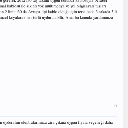
nu görerek 2012 i30 tuş takımı uygun bulunca kablosuyla beraber
l kablosu ile sıkıntı yok multimedya ve yol bilgisayarı tuşları
n 2 linin i30 da Avrupa tipi kablo olduğu için tersi önde 3 arkada 5 li
cancel koyularak her türlü uydurulabilir. Ama bu konuda yardımınıza
#1
rını uyduralım elentralarımıza zira çıkma uygun fiyata seçeneği daha