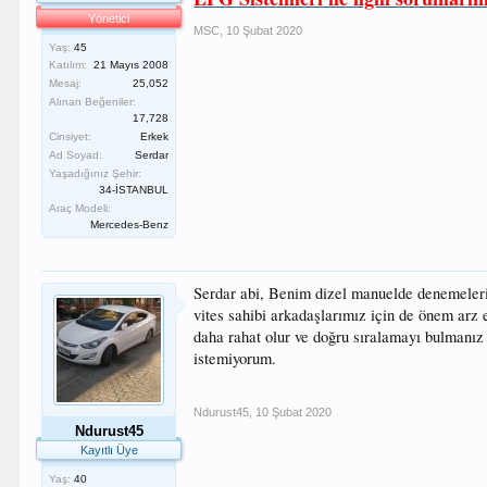
Yönetici
MSC
,
10 Şubat 2020
Yaş:
45
Katılım:
21 Mayıs 2008
Mesaj:
25,052
Alınan Beğeniler:
17,728
Cinsiyet:
Erkek
Ad Soyad:
Serdar
Yaşadığınız Şehir:
34-İSTANBUL
Araç Modeli:
Mercedes-Benz
Serdar abi, Benim dizel manuelde denemeler
vites sahibi arkadaşlarımız için de önem arz
daha rahat olur ve doğru sıralamayı bulman
istemiyorum.
Ndurust45
,
10 Şubat 2020
Ndurust45
Kayıtlı Üye
Yaş:
40