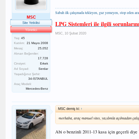
Sabah ilk çalışmada tekleyen, gaz yemeyen, stop eden ara
MSC
LPG Sistemleri ile ilgili sorunların
Site Yetkilisi
Yönetici
MSC
,
10 Şubat 2020
Yaş:
45
Katılım:
21 Mayıs 2008
Mesaj:
25,052
Alınan Beğeniler:
17,728
Cinsiyet:
Erkek
Ad Soyad:
Serdar
Yaşadığınız Şehir:
34-İSTANBUL
Araç Modeli:
Mercedes-Benz
MSC demiş ki:
↑
merhaba, araç manuel vites, yazılımla açılmadan çalı
Abi o benzinli 2011-13 kasa için geçerli diye 