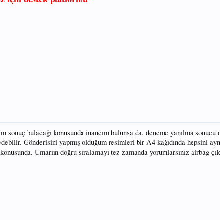
im sonuç bulacağı konusunda inancım bulunsa da, deneme yanılma sonucu 
 edebilir. Gönderisini yapmış olduğum resimleri bir A4 kağıdında hepsini ay
ız konusunda. Umarım doğru sıralamayı tez zamanda yorumlarsınız airbag ç