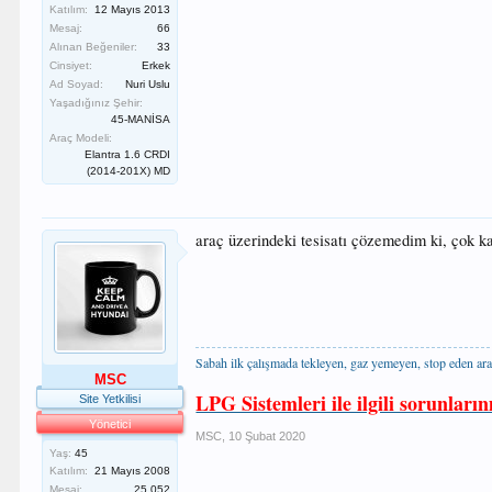
Katılım:
12 Mayıs 2013
Mesaj:
66
Alınan Beğeniler:
33
Cinsiyet:
Erkek
Ad Soyad:
Nuri Uslu
Yaşadığınız Şehir:
45-MANİSA
Araç Modeli:
Elantra 1.6 CRDI
(2014-201X) MD
araç üzerindeki tesisatı çözemedim ki, çok k
Sabah ilk çalışmada tekleyen, gaz yemeyen, stop eden ara
MSC
LPG Sistemleri ile ilgili sorunların
Site Yetkilisi
Yönetici
MSC
,
10 Şubat 2020
Yaş:
45
Katılım:
21 Mayıs 2008
Mesaj:
25,052