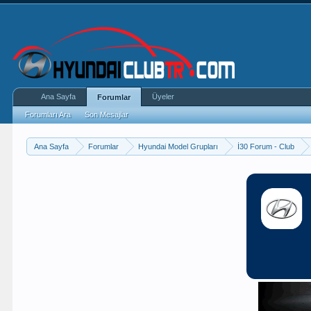
Ana Sayfa
Üyeler
Forumlar
Forumları Ara
Son Mesajlar
Ana Sayfa
Forumlar
Hyundai Model Grupları
İ30 Forum - Club