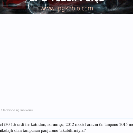
17
tarihinde açılan konu
l i30 1.6 crdi ile katıldım, sorum şu; 2012 model aracın ön tanponu 2015 mo
ikelajlı olan tampunun panjurunu takabilirmiyiz?