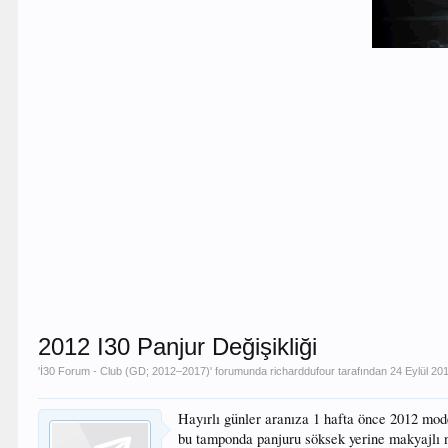
2012 I30 Panjur Değişikliği
'
İ30 Forum - Club (GD; 2012–2017)
' forumunda
richarddufour
tarafından
24 Eylül 20
Hayırlı günler aranıza 1 hafta önce 2012 mode
bu tamponda panjuru söksek yerine makyajlı n