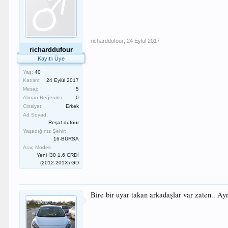
richarddufour
,
24 Eylül 2017
richarddufour
Kayıtlı Üye
Yaş:
40
Katılım:
24 Eylül 2017
Mesaj:
5
Alınan Beğeniler:
0
Cinsiyet:
Erkek
Ad Soyad:
Reşat dufour
Yaşadığınız Şehir:
16-BURSA
Araç Modeli:
Yeni İ30 1.6 CRDİ
(2012-201X) GD
Bire bir uyar takan arkadaşlar var zaten.. Ayr