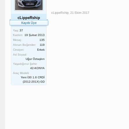
cLippeRship
,
21 Ekim 2017
cLippeRship
Kayıtlı Üye
Yaş:
37
Katılım:
19 Şubat 2013
Mesaj:
135
Alınan Beğeniler:
119
Cinsiyet:
Erkek
Ad Soyad:
Uğur Öztaşkın
Yaşadığınız Şehir:
42-KONYA
Araç Modeli:
Yeni İ30 1.6 CRDİ
(2012-201X) GD