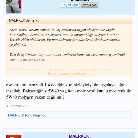
Kayıtlı Üye
Yeni Üye
MAERKEK demiş ki:
↑
Sakın 10w40 devam etme bizim kış şartlarına uygun olmayan bir yağdır.
5w40 kullan . Benim ve
@SynysterGates
'in tavsiyesi liqy molygen 5w40'tır.
Yerelde elden alabilirsin. Egemot disbritör firmadır kendi sitesinden sipariş
geçebilirsin.
Yağı değiştirmeden liqy moly motor temizleyicisinin yarısıyla motor iç temizliği
yapmanı tavsiye ederim.
Daha titreşimsiz çalışma , üst devirlere rahat çıkma gibi farklar oluyor. En
Hepsini görmek için tıklayın...
önemlisi silindir duvarına kpruyucu katman kaplıyor olması.
Benzinli içindir.
evet aracım benzinli 1.4 dediğiniz temizleyiciyi de uygulayacağım
inşallah. Bahsettiğiniz 5W40 yağ liqui moly yeşil kutulu mor renk ile
5W40 molygen yazan değil mi ?
4 Temmuz 2025
MAERKEK
bunu beğendi.
MAERKEK