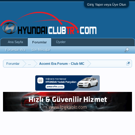
Giriş Yapın veya Üye Olun
Ana Sayfa
Üyeler
Forumlar
Forumları Ara
Son Mesajlar
Forumlar
...
Accent Era Forum - Club MC