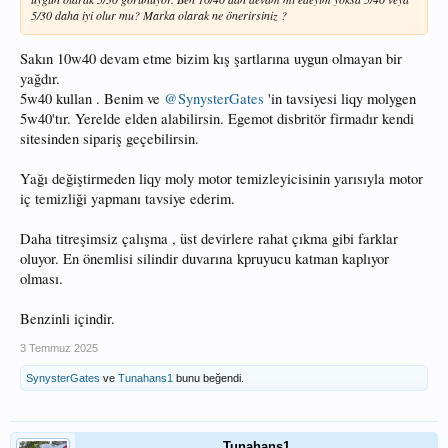
5/30 daha iyi olur mu? Marka olarak ne önerirsiniz ?
Sakın 10w40 devam etme bizim kış şartlarına uygun olmayan bir
yağdır.
5w40 kullan . Benim ve
@SynysterGates
'in tavsiyesi liqy molygen
5w40'tır. Yerelde elden alabilirsin. Egemot disbritör firmadır kendi
sitesinden sipariş geçebilirsin.
Yağı değiştirmeden liqy moly motor temizleyicisinin yarısıyla motor
iç temizliği yapmanı tavsiye ederim.
Daha titreşimsiz çalışma , üst devirlere rahat çıkma gibi farklar
oluyor. En önemlisi silindir duvarına kpruyucu katman kaplıyor
olması.
Benzinli içindir.
3 Temmuz 2025
SynysterGates
ve
Tunahans1
bunu beğendi.
Tunahans1