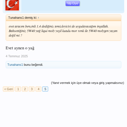
Vip Üye
Tunahans1 demiş ki:
↑
evet aracım benzinli 1.4 dediğiniz temizleyiciyi de uygulayacağım inşallah.
Bahsettiğiniz 5W40 yağ liqui moly yeşil kutulu mor renk ile 5W40 molygen yazan
değil mi ?
Evet aynen o yağ
4 Temmuz 2025
Tunahans1
bunu beğendi.
(Yanıt vermek için üye olmalı veya giriş yapmalısınız)
< Geri
1
2
3
4
5