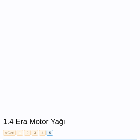
1.4 Era Motor Yağı
< Geri
1
2
3
4
5