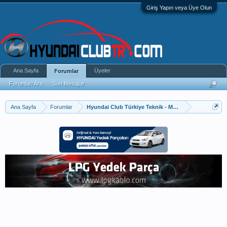
Giriş Yapın veya Üye Olun
Ana Sayfa
Üyeler
Forumlar
Forumları Ara
Son Mesajlar
Ana Sayfa
Forumlar
Hyundai Club Türkiye Teknik - Modifiye - Tuning