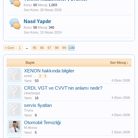
Konu:
60
Mesaj:
1,003
28 Nisan 2026
Nasıl Yapılır
Konu:
58
Mesaj:
340
15 Nisan 2024
< Geri
1
←
95
96
97
98
99
100
Başlık
Son Mesaj ↓
XENON hakkında bilgiler
esinti
...
2
3
4 Ekim 2008
Yanıt:
53
CRDI, VGT ve CVVT'nin anlamı nedir?
zinarturgut
4 Ekim 2008
Yanıt:
16
servis fiyatları
Truva
4 Ekim 2008
Yanıt:
9
Otomobil Temizliği
M.Aksoy
2 Ekim 2008
Yanıt:
5