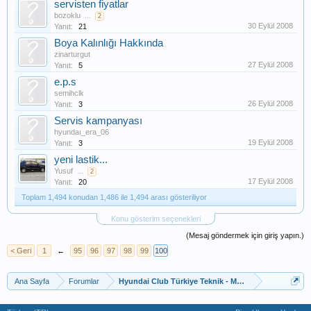
servisten fiyatlar
bozoklu
...
2
30 Eylül 2008
Yanıt:
21
Boya Kalınlığı Hakkında
zinarturgut
27 Eylül 2008
Yanıt:
5
e.p.s
semihclk
26 Eylül 2008
Yanıt:
3
Servis kampanyası
hyundaı_era_06
19 Eylül 2008
Yanıt:
3
yeni lastik...
Yusuf
...
2
17 Eylül 2008
Yanıt:
20
Toplam 1,494 konudan 1,486 ile 1,494 arası gösteriliyor
Konu gösterim seçenekleri
(Mesaj göndermek için giriş yapın.)
< Geri
1
←
95
96
97
98
99
100
Ana Sayfa
Forumlar
Hyundai Club Türkiye Teknik - Modifiye - Tuning