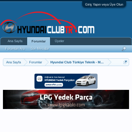
Giriş Yapın veya Üye Olun
Ana Sayfa
Üyeler
Forumlar
Forumları Ara
Son Mesajlar
Ana Sayfa
Forumlar
Hyundai Club Türkiye Teknik - Modifiye - Tuning