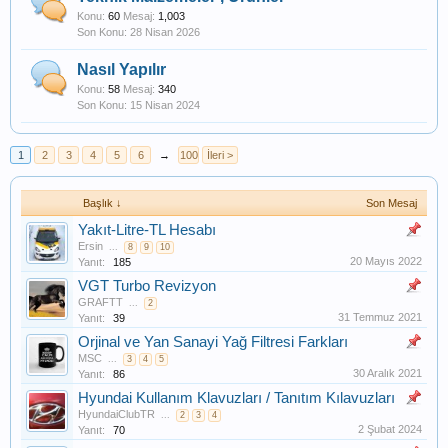
Konu:
60
Mesaj:
1,003
28 Nisan 2026
Nasıl Yapılır
Konu:
58
Mesaj:
340
15 Nisan 2024
1
2
3
4
5
6
→
100
İleri >
Başlık ↓
Son Mesaj
Yakıt-Litre-TL Hesabı
Ersin
...
8
9
10
20 Mayıs 2022
Yanıt:
185
VGT Turbo Revizyon
GRAFTT
...
2
31 Temmuz 2021
Yanıt:
39
Orjinal ve Yan Sanayi Yağ Filtresi Farkları
MSC
...
3
4
5
30 Aralık 2021
Yanıt:
86
Hyundai Kullanım Klavuzları / Tanıtım Kılavuzları
HyundaiClubTR
...
2
3
4
2 Şubat 2024
Yanıt:
70