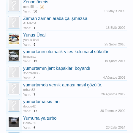
Zenon önerisi
mmt.88
...
2
18 Mayıs 2009
Yanıt:
30
Zaman zaman araba çalışmazsa
ATMACA
18 Eylül 2009
Yanıt:
1
Yunus Ünal
yunus ünal
25 Şubat 2016
Yanıt:
9
yumurtanın otomatik vites kolu nasıl sökülür
turquasz
19 Şubat 2017
Yanıt:
13
yumurtamın jant kapakları boyandı
35emrah35
4 Ağustos 2009
Yanıt:
8
yumurtamda vernik atması nasıl çözülür.
orhan32
26 Ağustos 2012
Yanıt:
7
yumurtama sis farı
dogdu42
30 Temmuz 2009
Yanıt:
17
Yumurta ya turbo
Halil5759
28 Eylül 2014
Yanıt:
6