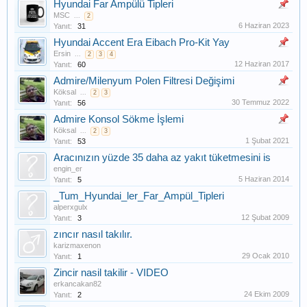
Hyundai Far Ampülü Tipleri
MSC
...
2
6 Haziran 2023
Yanıt:
31
Hyundai Accent Era Eibach Pro-Kit Yay
Ersin
...
2
3
4
12 Haziran 2017
Yanıt:
60
Admire/Milenyum Polen Filtresi Değişimi
Köksal
...
2
3
30 Temmuz 2022
Yanıt:
56
Admire Konsol Sökme İşlemi
Köksal
...
2
3
1 Şubat 2021
Yanıt:
53
Aracınızın yüzde 35 daha az yakıt tüketmesini is
engin_er
5 Haziran 2014
Yanıt:
5
_Tum_Hyundai_ler_Far_Ampül_Tipleri
alperxgulx
12 Şubat 2009
Yanıt:
3
zıncır nasıl takılır.
karizmaxenon
29 Ocak 2010
Yanıt:
1
Zincir nasil takilir - VIDEO
erkancakan82
24 Ekim 2009
Yanıt:
2