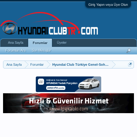
Giriş Yapın veya Üye Olun
Ana Sayfa
Üyeler
Forumlar
Forumları Ara
Son Mesajlar
Ana Sayfa
Forumlar
Hyundai Club Türkiye Genel-Sohbet