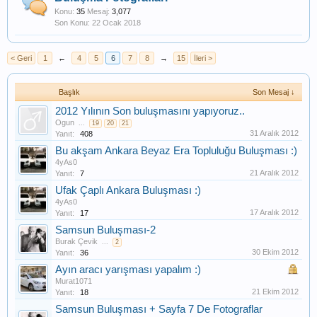
Konu:
35
Mesaj:
3,077
22 Ocak 2018
< Geri
1
←
4
5
6
7
8
→
15
İleri >
Başlık
Son Mesaj ↓
2012 Yılının Son buluşmasını yapıyoruz..
Ogun
...
19
20
21
31 Aralık 2012
Yanıt:
408
Bu akşam Ankara Beyaz Era Topluluğu Buluşması :)
4yAs0
21 Aralık 2012
Yanıt:
7
Ufak Çaplı Ankara Buluşması :)
4yAs0
17 Aralık 2012
Yanıt:
17
Samsun Buluşması-2
Burak Çevik
...
2
30 Ekim 2012
Yanıt:
36
Ayın aracı yarışması yapalım :)
Murat1071
21 Ekim 2012
Yanıt:
18
Samsun Buluşması + Sayfa 7 De Fotograflar