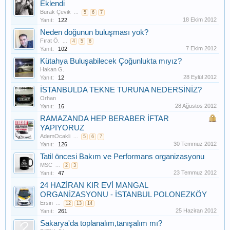
Eklendi
Burak Çevik
...
5
6
7
18 Ekim 2012
Yanıt:
122
Neden doğunun buluşması yok?
Fırat Ö.
...
4
5
6
7 Ekim 2012
Yanıt:
102
Kütahya Buluşabilecek Çoğunlukta mıyız?
Hakan G.
28 Eylül 2012
Yanıt:
12
İSTANBULDA TEKNE TURUNA NEDERSİNİZ?
Orhan
28 Ağustos 2012
Yanıt:
16
RAMAZANDA HEP BERABER İFTAR
YAPIYORUZ
AdemOcakli
...
5
6
7
30 Temmuz 2012
Yanıt:
126
Tatil öncesi Bakım ve Performans organizasyonu
MSC
...
2
3
23 Temmuz 2012
Yanıt:
47
24 HAZİRAN KIR EVİ MANGAL
ORGANİZASYONU - İSTANBUL POLONEZKÖY
Ersin
...
12
13
14
25 Haziran 2012
Yanıt:
261
Sakarya'da toplanalım,tanışalım mı?