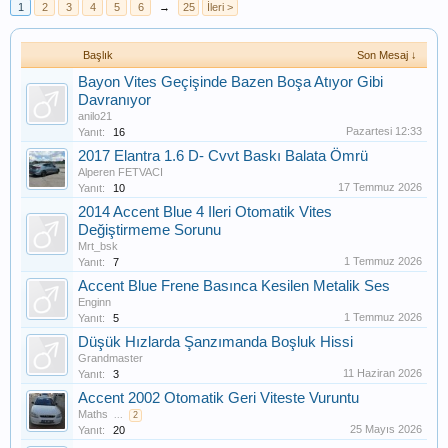
1
2
3
4
5
6
→
25
İleri >
Başlık
Son Mesaj ↓
Bayon Vites Geçişinde Bazen Boşa Atıyor Gibi
Davranıyor
anilo21
Pazartesi 12:33
Yanıt:
16
2017 Elantra 1.6 D- Cvvt Baskı Balata Ömrü
Alperen FETVACI
17 Temmuz 2026
Yanıt:
10
2014 Accent Blue 4 Ileri Otomatik Vites
Değiştirmeme Sorunu
Mrt_bsk
1 Temmuz 2026
Yanıt:
7
Accent Blue Frene Basınca Kesilen Metalik Ses
Enginn
1 Temmuz 2026
Yanıt:
5
Düşük Hızlarda Şanzımanda Boşluk Hissi
Grandmaster
11 Haziran 2026
Yanıt:
3
Accent 2002 Otomatik Geri Viteste Vuruntu
Maths
...
2
25 Mayıs 2026
Yanıt:
20