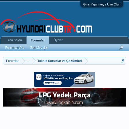
Giriş Yapın veya Üye Olun
Ana Sayfa
Üyeler
Forumlar
Forumları Ara
Son Mesajlar
Forumlar
...
Teknik Sorunlar ve Çözümleri