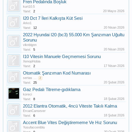
Fren Pedalında Boşluk
kurt10.5
20 Mayıs 2026
Yanıt:
2
I20 Dct 7 İleri Kalkışta Küt Sesi
Arko1
20 Nisan 2026
Yanıt:
12
2022 Hyundai I20 (bc3) 55.000 Km Şanzıman Uğultu
Sorunu
vlknblgnn
20 Nisan 2026
Yanıt:
5
I10 Vitesin Manuele Geçmemesi Sorunu
XenopHobia
17 Nisan 2026
Yanıt:
2
Otomatik Şanzıman Kod Numarası
sertas
...
2
20 Şubat 2026
Yanıt:
25
Gaz Pedalı Titreme-gıdıklama
koreci
18 Şubat 2026
Yanıt:
8
2012 Elantra Otomatik, 4ncü Viteste Takılı Kalma
ErcanCansever
18 Şubat 2026
Yanıt:
6
Accent Blue Vites Değiştirememe Ve Hız Sorunu
Yusufaccentblu
30 Ocak 2026