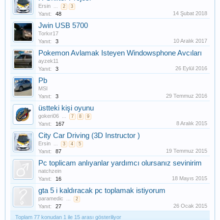
Ersin
...
2
3
14 Şubat 2018
Yanıt:
48
Jwin USB 5700
Torkır17
10 Aralık 2017
Yanıt:
3
Pokemon Avlamak Isteyen Windowsphone Avcıları
ayzek11
26 Eylül 2016
Yanıt:
3
Pb
MSI
29 Temmuz 2016
Yanıt:
3
üstteki kişi oyunu
gokeri06
...
7
8
9
8 Aralık 2015
Yanıt:
167
City Car Driving (3D Instructor )
Ersin
...
3
4
5
19 Temmuz 2015
Yanıt:
87
Pc toplicam anlıyanlar yardımcı olursanız sevinirim
natchzein
18 Mayıs 2015
Yanıt:
16
gta 5 i kaldıracak pc toplamak istiyorum
paramedic
...
2
26 Ocak 2015
Yanıt:
27
Toplam 77 konudan 1 ile 15 arası gösteriliyor